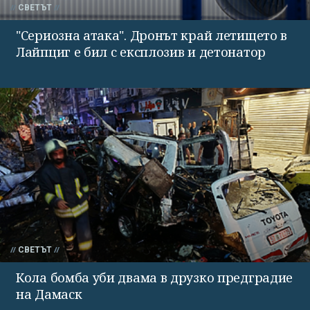
СВЕТЪТ
"Сериозна атака". Дронът край летището в
Лайпциг е бил с експлозив и детонатор
СВЕТЪТ
Кола бомба уби двама в друзко предградие
на Дамаск