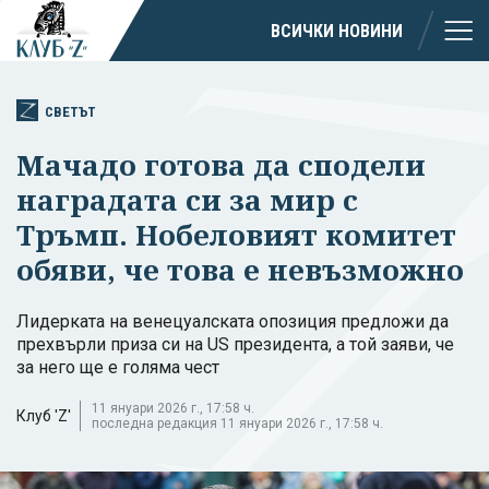
ВСИЧКИ НОВИНИ
СВЕТЪТ
Мачадо готова да сподели
наградата си за мир с
Тръмп. Нобеловият комитет
обяви, че това е невъзможно
Лидерката на венецуалската опозиция предложи да
прехвърли приза си на US президента, а той заяви, че
за него ще е голяма чест
11 януари 2026 г., 17:58 ч.
Клуб 'Z'
последна редакция 11 януари 2026 г., 17:58 ч.