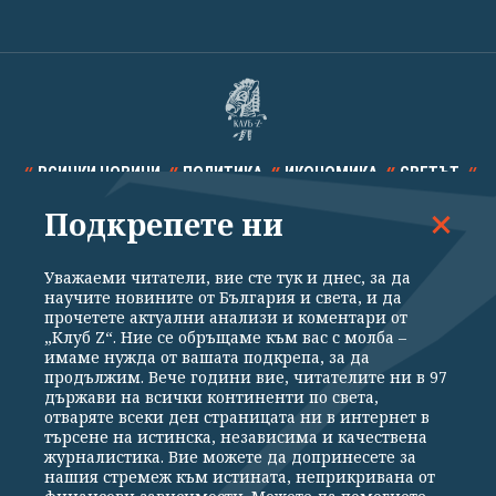
ВСИЧКИ НОВИНИ
ПОЛИТИКА
ИКОНОМИКА
СВЕТЪТ
Подкрепете ни
СПОРТ
КУЛТУРА
ТЕХНОЛОГИИ
КАЛЕЙДОСКОП
МНЕНИЯ
Уважаеми читатели, вие сте тук и днес, за да
научите новините от България и света, и да
прочетете актуални анализи и коментари от
„Клуб Z“. Ние се обръщаме към вас с молба –
имаме нужда от вашата подкрепа, за да
продължим. Вече години вие, читателите ни в 97
Общи условия
Политика за поверителност
държави на всички континенти по света,
отваряте всеки ден страницата ни в интернет в
Реклама
Партньори
Контакти
За Клуб Z
търсене на истинска, независима и качествена
Екип
Подкрепете ни
журналистика. Вие можете да допринесете за
нашия стремеж към истината, неприкривана от