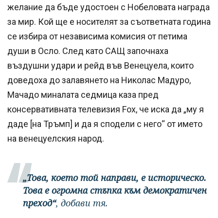
желание да бъде удостоен с Нобеловата награда
за мир. Кой ще е носителят за съответната година
се избира от независима комисия от петима
души в Осло. След като САЩ започнаха
въздушни удари и рейд във Венецуела, които
доведоха до залавянето на Николас Мадуро,
Мачадо миналата седмица каза пред
консервативната телевизия Fox, че иска да „му я
даде [на Тръмп] и да я сподели с него“ от името
на венецуелския народ.
„Това, което той направи, е историческо.
Това е огромна стъпка към демократичен
преход“
, добави тя.