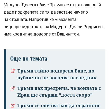
Мадуро. Досега обаче Тръмп се въздържа да ѝ
даде подкрепата си тя да застане начело
на страната. Напротив към момента
вицепрезидентката на Мадуро - Делси Родригес,
има кредит на доверие от Вашингтон.
Още по темата
Тръмп тайно подкрепя Ванс, но
публично не посочва наследник
Тръмп пак предрича, че войната с
Иран ще свърши "доста скоро"
Тръмп се опитва пак да ограничи