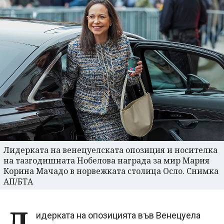
Лидерката на венецуелската опозиция и носителка
на тазгодишната Нобелова награда за мир Мария
Корина Мачадо в норвежката столица Осло. Снимка
АП/БТА
Л
идерката на опозицията във Венецуела