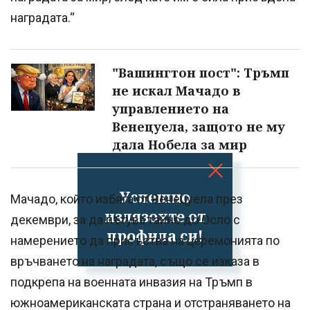
наградата.“
"Вашингтон пост": Тръмп
не искал Мачадо в
управлението на
Венецуела, защото не му
дала Нобела за мир
Успешно
Мачадо, който избяга от Венецуела през
излязохте от
декември, за да пътува тайно до Осло с
профила си!
намерението да присъства на церемонията по
връчването на наградата, също се изказа в
подкрепа на военната инвазия на Тръмп в
южноамериканската страна и отстраняването на