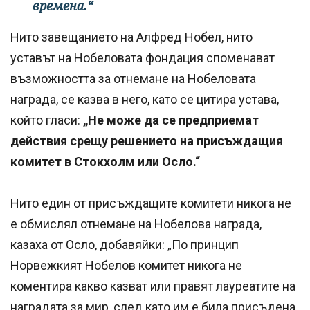
времена.“
Нито завещанието на Алфред Нобел, нито
уставът на Нобеловата фондация споменават
възможността за отнемане на Нобеловата
награда, се казва в него, като се цитира устава,
който гласи:
„Не може да се предприемат
действия срещу решението на присъждащия
комитет в Стокхолм или Осло.“
Нито един от присъждащите комитети никога не
е обмислял отнемане на Нобелова награда,
казаха от Осло, добавяйки: „По принцип
Норвежкият Нобелов комитет никога не
коментира какво казват или правят лауреатите на
наградата за мир, след като им е била присъдена