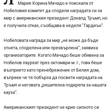
Мария Корина Мачадо е поискала от
Нобеловия комитет да сподели наградата си за
мир с американския президент Доналд Тръмп, но
е получила отказ, съобщава в неделя "Гардиън".
Нобеловата награда за мир „не може да бъде
отнета, споделена или прехвърлена“, заявиха
организаторите. Когато Мачадо беше обявена за
Нобелов лауреат през октомври м. г., това беше
възприето като пренебрежение от Белия дом,
въпреки че тя побърза да посвети наградата на
Тръмп и неговата „решителна подкрепа за нашата
кауза“.
Американският президент не крие силното си