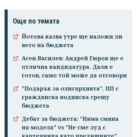
Още по темата
Йотова казва утре ще наложи ли
вето на бюджета
Асен Василев: Андрей Гюров ще е
отлична кандидатура. Дали е
готов, само той може да отговори
"Подарък за олигархията". ПП с
гражданска подписка срещу
бюджета
Дебат за бюджета: "Няма смяна
на модела" vs "Не сме луд с
картечница като предишните"