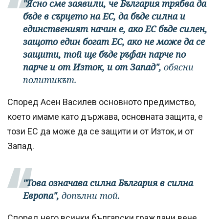
"Ясно сме заявили, че България трябва да
бъде в сърцето на ЕС, да бъде силна и
единственият начин е, ако ЕС бъде силен,
защото един богат ЕС, ако не може да се
защити, той ще бъде ръфан парче по
парче и от Изток, и от Запад",
обясни
политикът.
Според Асен Василев основното предимство,
което имаме като държава, основната защита, е
този ЕС да може да се защити и от Изток, и от
Запад.
"Това означава силна България в силна
Европа",
допълни той.
Според него всички български граждани вече