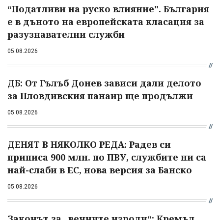
“Податливи на руско влияние". България
е в дъното на европейската класация за
разузнавателни служби
05.08.2026
ДБ: От Гълъб Донев зависи дали делото
за Пловдивския панаир ще продължи
05.08.2026
ДЕНЯТ В НЯКОЛКО РЕДА: Радев си
приписа 900 млн. по ПВУ, службите ни са
най-слаби в ЕС, нова версия за Банско
05.08.2026
Законът за „вечните изроди“: Кремъл