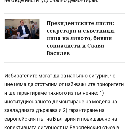
не бъде институционално демонтиран.
Президентските листи:
секретари и съветници,
лица на лявото, бивши
социалисти и Слави
Василев
Избирателите могат да са напълно сигурни, че
ние няма да отстъпим от най-важните приоритети
и ще гарантираме тяхното изпълнение: 1)
институционалното демонтиране на модела на
завладяната държава и 2) гарантиране на
европейския път на България и повишаване на
колективната сигурност на Европейския съюз в