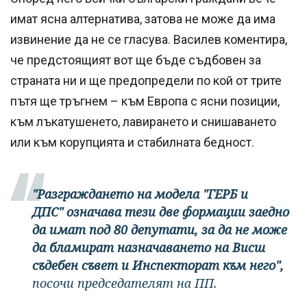
имат ясна алтернатива, затова не може да има
извинение да не се гласува. Василев коментира,
че предстоящият вот ще бъде съдбовен за
страната ни и ще предопредели по кой от трите
пътя ще тръгнем – към Европа с ясни позиции,
към лъкатушенето, лавирането и снишаването
или към корупцията и стабилната бедност.
"Разграждането на модела "ГЕРБ и
ДПС" означава тези две формации заедно
да имат под 80 депутати, за да не може
да бламират назначаването на Висш
съдебен съвет и Инспекторат към него",
посочи председателят на ПП.