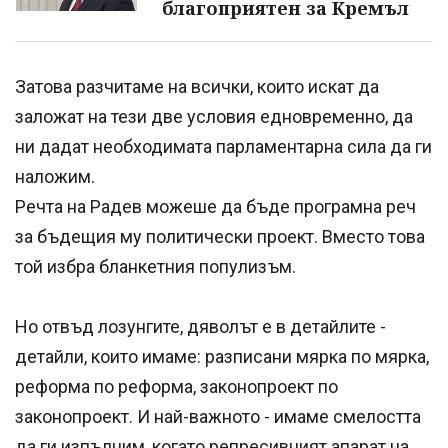
благоприятен за Кремъл
Затова разчитаме на всички, които искат да
заложат на тези две условия едновременно, да
ни дадат необходимата парламентарна сила да ги
наложим.
Речта на Радев можеше да бъде програмна реч
за бъдещия му политически проект. Вместо това
той избра бланкетния популизъм.
Но отвъд лозунгите, дяволът е в детайлите -
детайли, които имаме: разписани мярка по мярка,
реформа по реформа, законопроект по
законопроект. И най-важното - имаме смелостта
да ги изпълним, когато репресивният апарат на