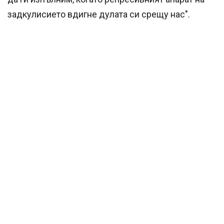
задкулисието вдигне дулата си срещу нас".