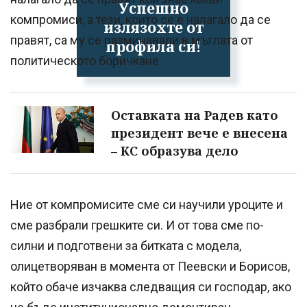
Успешно
компромиси, а тези, които се е налагало да се
излязохте от
правят, са му се разминавали в мъглата от
профила си!
политическото боричкане.
Оставката на Радев като
президент вече е внесена
– КС образува дело
Ние от компромисите сме си научили уроците и
сме разбрали грешките си. И от това сме по-
силни и подготвени за битката с модела,
олицетворяван в момента от Пеевски и Борисов,
който обаче изчаква следващия си господар, ако