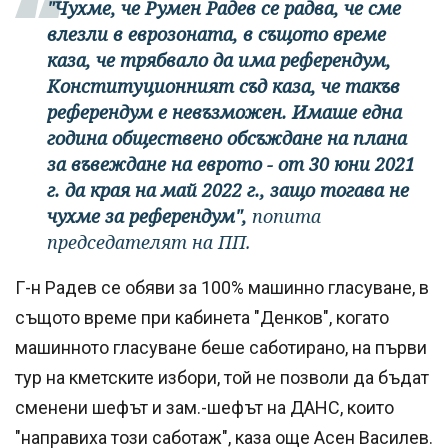
"Чухме, че Румен Радев се радва, че сме
влезли в еврозоната, в същото време
каза, че трябвало да има референдум,
Конституционният съд каза, че такъв
референдум е невъзможен. Имаше една
година обществено обсъждане на плана
за въвеждане на еврото - от 30 юни 2021
г. да края на май 2022 г., защо тогава не
чухме за референдум",
попита
председателят на ПП.
Г-н Радев се обяви за 100% машинно гласуване, в
същото време при кабинета "Денков", когато
машинното гласуване беше саботирано, на първи
тур на кметските избори, той не позволи да бъдат
сменени шефът и зам.-шефът на ДАНС, които
"направиха този саботаж", каза още Асен Василев.