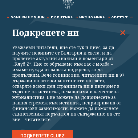
ВСИЧКИ НОВИНИ
ПОЛИТИКА
ИКОНОМИКА
СВЕТЪТ
Подкрепете ни
СПОРТ
КУЛТУРА
ТЕХНОЛОГИИ
КАЛЕЙДОСКОП
МНЕНИЯ
Уважаеми читатели, вие сте тук и днес, за да
научите новините от България и света, и да
прочетете актуални анализи и коментари от
„Клуб Z“. Ние се обръщаме към вас с молба –
имаме нужда от вашата подкрепа, за да
продължим. Вече години вие, читателите ни в 97
Общи условия
Политика за поверителност
държави на всички континенти по света,
отваряте всеки ден страницата ни в интернет в
Реклама
Партньори
Контакти
За Клуб Z
търсене на истинска, независима и качествена
Екип
Подкрепете ни
журналистика. Вие можете да допринесете за
нашия стремеж към истината, неприкривана от
финансови зависимости. Можете да помогнете
единственият поръчител на съдържание да сте
Издател на www.clubz.bg е „Клуб Зебра Медия“ ЕООД, София, ул. "Алеко
вие – читателите.
Константинов" 3. Всички права запазени 2026 „Клуб Зебра Медия“
ЕООД.
Препечатването на материали, снимки и видео от www.clubz.bg без
разрешение ще бъде преследвано по съдебен път, съгласно
ПОДКРЕПЕТЕ CLUBZ