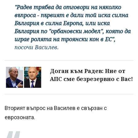
"Радев трябва да отговори на няколко
въпроса - първият е дали той иска силна
България в силна Европа, или иска
България по "орбановски модел", която да
играе ролята на троянски кон в ЕС",
посочи Василев.
Доган към Радев: Ние от
АПС сме безрезервно с Вас!
Вторият въпрос на Василев е свързан с
еврозоната.