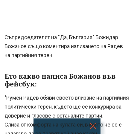
Съпредседателят на "Да, България" Божидар
Божанов също коментира излизането на Радев
на партийния терен.
Ето какво написа Божанов във
фейсбук:
"Румен Радев обяви своето влизане на партийния
политически терен, където ще се конкурира за
доверие и гласове с останалите партии.
Слиза от комфорта на кулата си, в която не се е
налагало да се правят кой знае какви