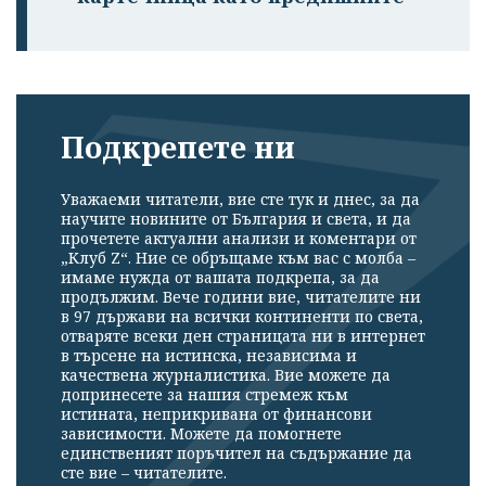
Подкрепете ни
Уважаеми читатели, вие сте тук и днес, за да
научите новините от България и света, и да
прочетете актуални анализи и коментари от
„Клуб Z“. Ние се обръщаме към вас с молба –
имаме нужда от вашата подкрепа, за да
продължим. Вече години вие, читателите ни
в 97 държави на всички континенти по света,
отваряте всеки ден страницата ни в интернет
в търсене на истинска, независима и
качествена журналистика. Вие можете да
допринесете за нашия стремеж към
истината, неприкривана от финансови
зависимости. Можете да помогнете
единственият поръчител на съдържание да
сте вие – читателите.