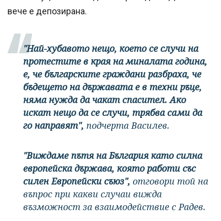
вече е депозирана.
"Най-хубавото нещо, което се случи на
протестите в края на миналата година,
е, че българските граждани разбраха, че
бъдещето на държавата е в техни ръце,
няма нужда да чакат спасител. Ако
искат нещо да се случи, трябва сами да
го направят",
подчерта Василев.
"Виждаме пътя на България като силна
европейска държава, която работи със
силен Европейски съюз",
отговори той на
въпрос при какви случаи вижда
възможност за взаимодействие с Радев.