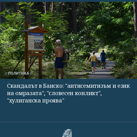
ПОЛИТИКА
Скандалът в Банско: "антисемитизъм и език
на омразата", "словесен конликт",
"хулиганска проява"