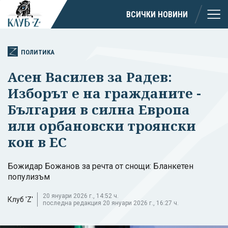
ВСИЧКИ НОВИНИ
ПОЛИТИКА
Асен Василев за Радев:
Изборът е на гражданите -
България в силна Европа
или орбановски троянски
кон в ЕС
Божидар Божанов за речта от снощи: Бланкетен
популизъм
20 януари 2026 г., 14:52 ч.
Клуб 'Z'
последна редакция 20 януари 2026 г., 16:27 ч.