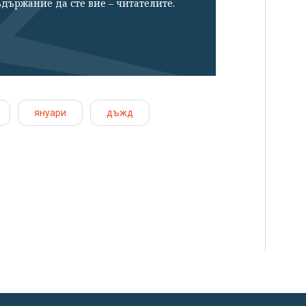
държание да сте вие – читателите.
януари
дъжд