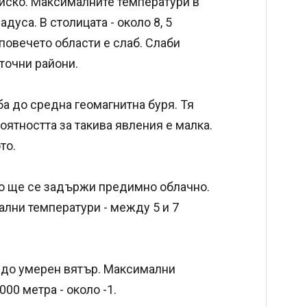
ниско. Максималните температури в
дуса. В столицата - около 8, 5
 повечето области е слаб. Слаби
точни райони.
а до средна геомагнитна буря. Тя
ятността за такива явления е малка.
то.
о ще се задържи предимно облачно.
ални температури - между 5 и 7
б до умерен вятър. Максимални
000 метра - около -1.