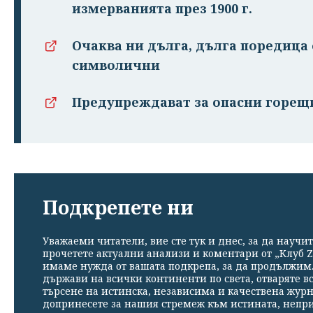
измерванията през 1900 г.
Очаква ни дълга, дълга поредица 
символични
Предупреждават за опасни горещ
Подкрепете ни
Уважаеми читатели, вие сте тук и днес, за да научит
прочетете актуални анализи и коментари от „Клуб Z
имаме нужда от вашата подкрепа, за да продължим. 
държави на всички континенти по света, отваряте в
търсене на истинска, независима и качествена жур
допринесете за нашия стремеж към истината, непр