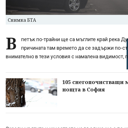
Снимка БТА
В
петък по-трайни ще са мъглите край река Ду
причината там времето да се задържи по-с
внимателно в тези условия с намалена видимост, 
105 снегопочистващи м
нощта в София