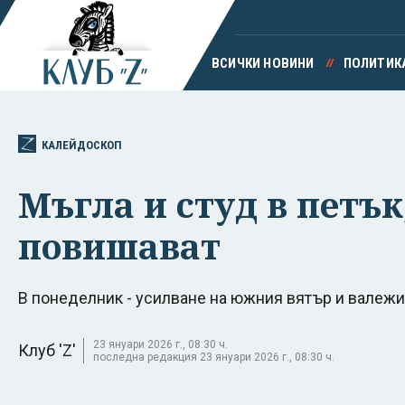
ВСИЧКИ НОВИНИ
ПОЛИТИК
КАЛЕЙДОСКОП
Мъгла и студ в петък
повишават
В понеделник - усилване на южния вятър и валеж
23 януари 2026 г., 08:30 ч.
Клуб 'Z'
последна редакция 23 януари 2026 г., 08:30 ч.