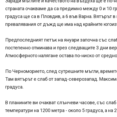
Заради мъглите и качеството на въздуха ще е по-
страната очакваме да са предимно между 0 и 10 гра
градуса ще са в Пловдив, а 6 във Варна. Вятърът в
превалявания от дъжд ще има над крайните югоиз
Предпоследният петък на януари започна със слаб
постепенно отминава и през следващите 3 дни веро
Атмосферното налягане остава по-ниско от средно
По Черноморието, след сутрешните мъгли, времет
Там вятърът е слаб от запад-северозапад. Максим
градуса.
В планините ви очакват слънчеви часове, със сла
температури на 1200 метра - около 5 градуса, а на 2