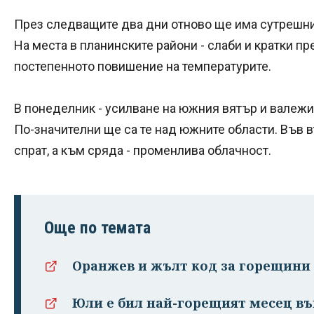
През следващите два дни отново ще има сутрешни
На места в планинските райони - слаби и кратки 
постепенното повишение на температурите.
В понеделник - усилване на южния вятър и валежи 
По-значителни ще са те над южните области. Във 
спрат, а към сряда - променлива облачност.
Още по темата
Оранжев и жълт код за горещини 
Юли е бил най-горещият месец въ