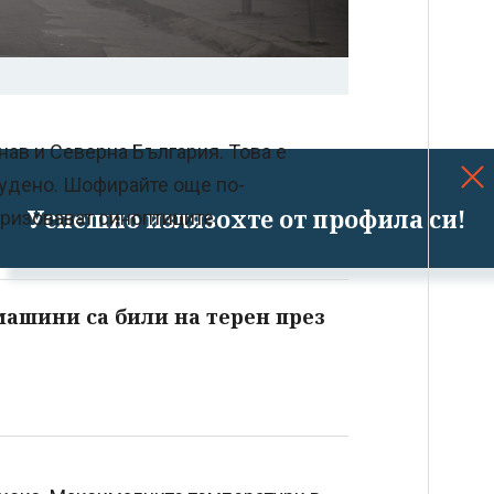
нав и Северна България. Това е
тудено. Шофирайте още по-
Успешно излязохте от профила си!
призовават синоптиците.
ашини са били на терен през