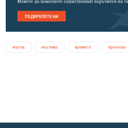
Можете да помогнете единственият поръчител на съ
ПОДКРЕПЕТЕ НИ
мъгла
мъгливо
времето
прогноза