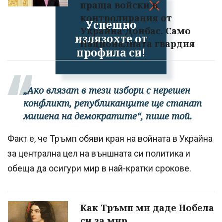
праща войски в
контролирания от
Успешно
Украйна Донбас. Само
излязохте от
Националната гвардия
профила си!
„Ако влязат в тези избори с нерешен
конфликт, републиканците ще станат
мишена на демократите“, пише той.
Факт е, че Тръмп обяви края на войната в Украйна
за централна цел на външната си политика и
обеща да осигури мир в най-кратки срокове.
Как Тръмп ми даде Нобела
си за мир