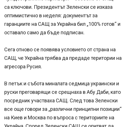
са ключови. Президентът Зеленски се изказа
оптимистично в неделя: документът за
гаранциите на САЩ за Украйна бил „100% готов“ и
оставало само да бъде подписан.
Сега отново се появява условието от страна на
САЩ, че Украйна трябва да предаде територии на
агресора Русия.
В петък и събота миналата седмица украински и
руски преговарящи се срещнаха в Абу Даби, като
посредник участваха САЩ. След това Зеленски
все още говори за „различни принципни позиции“
на Киев и Москва по въпроса с териториите на
Украйна. Според Зеленски САЩ се опитват да