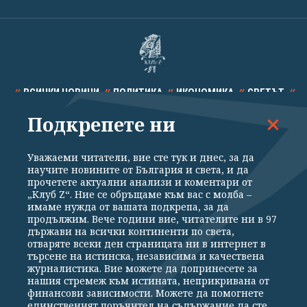
ВСИЧКИ НОВИНИ
ПОЛИТИКА
ИКОНОМИКА
СВЕТЪТ
Подкрепете ни
СПОРТ
КУЛТУРА
ТЕХНОЛОГИИ
КАЛЕЙДОСКОП
МНЕНИЯ
Уважаеми читатели, вие сте тук и днес, за да
научите новините от България и света, и да
прочетете актуални анализи и коментари от
„Клуб Z“. Ние се обръщаме към вас с молба –
имаме нужда от вашата подкрепа, за да
продължим. Вече години вие, читателите ни в 97
Общи условия
Политика за поверителност
държави на всички континенти по света,
отваряте всеки ден страницата ни в интернет в
Реклама
Партньори
Контакти
За Клуб Z
търсене на истинска, независима и качествена
Екип
Подкрепете ни
журналистика. Вие можете да допринесете за
нашия стремеж към истината, неприкривана от
финансови зависимости. Можете да помогнете
единственият поръчител на съдържание да сте