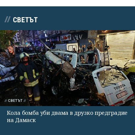
СВЕТЪТ
СВЕТЪТ
Кола бомба уби двама в друзко предградие
на Дамаск