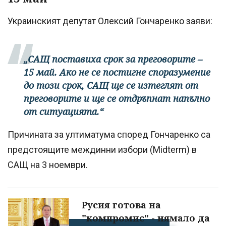
Украинският депутат Олексий Гончаренко заяви:
„САЩ поставиха срок за преговорите –
15 май. Ако не се постигне споразумение
до този срок, САЩ ще се изтеглят от
преговорите и ще се отдръпнат напълно
от ситуацията.“
Причината за ултиматума според Гончаренко са
предстоящите междинни избори (Midterm) в
САЩ на 3 ноември.
Русия готова на
"компромис" - нямало да