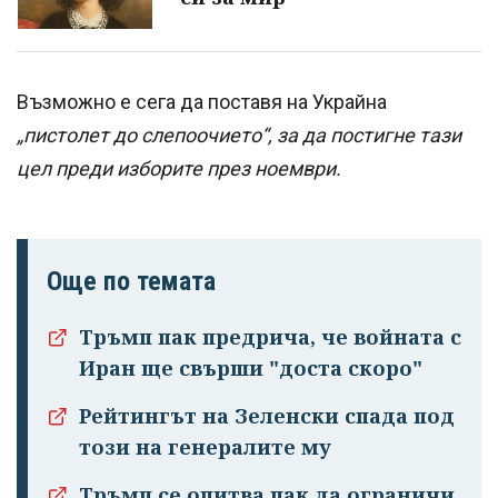
Възможно е сега да поставя на Украйна
„пистолет до слепоочието“, за да постигне тази
цел преди изборите през ноември.
Още по темата
Тръмп пак предрича, че войната с
Иран ще свърши "доста скоро"
Рейтингът на Зеленски спада под
този на генералите му
Тръмп се опитва пак да ограничи