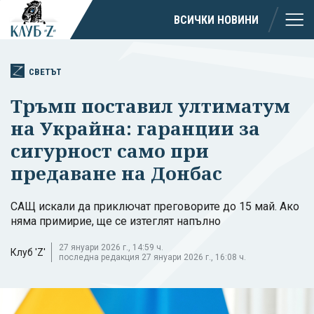
ВСИЧКИ НОВИНИ
СВЕТЪТ
Тръмп поставил ултиматум
на Украйна: гаранции за
сигурност само при
предаване на Донбас
САЩ искали да приключат преговорите до 15 май. Ако
няма примирие, ще се изтеглят напълно
27 януари 2026 г., 14:59 ч.
Клуб 'Z'
последна редакция 27 януари 2026 г., 16:08 ч.