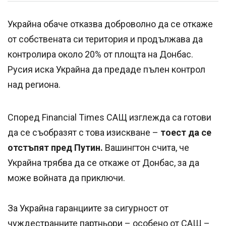
Украйна обаче отказва доброволно да се откаже
от собствената си територия и продължава да
контролира около 20% от площта на Донбас.
Русия иска Украйна да предаде пълен контрол
над региона.
Според Financial Times САЩ изглежда са готови
да се съобразят с това изискване –
тоест да се
отстъпят пред Путин.
Вашингтон счита, че
Украйна трябва да се откаже от Донбас, за да
може войната да приключи.
За Украйна гаранциите за сигурност от
чуждестранните партньори – особено от САЩ –