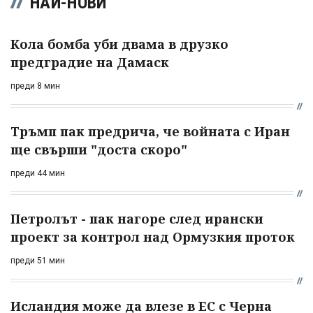
НАЙ-НОВИ
Кола бомба уби двама в друзко
предградие на Дамаск
преди 8 мин
Тръмп пак предрича, че войната с Иран
ще свърши "доста скоро"
преди 44 мин
Петролът - пак нагоре след ирански
проект за контрол над Ормузкия проток
преди 51 мин
Исландия може да влезе в ЕС с Черна