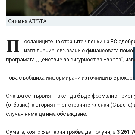
Снимка АП/БТА
П
осланиците на страните членки на ЕС одобр
изпълнение, свързани с финансовата помо
програмата „Действие за сигурност за Европа“, изв
Това съобщиха информирани източници в Брюксел
Очаква се първият пакет да бъде формално приет 
(отбрана), а вторият – от страните членки (Съвета
случая няма да има обсъждане.
Сумата, която България трябва да получи, е
3 261 