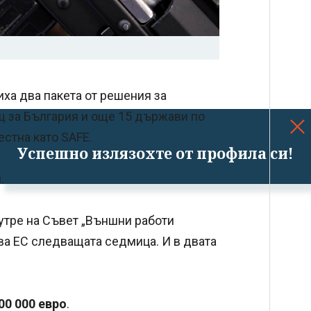
иха два пакета от решения за
щ за България и още 15 държави по
естна като SAFE.
Успешно излязохте от профила си!
.
утре на Съвет „Външни работи
) ва ЕС следващата седмица. И в двата
700 000 евро
.