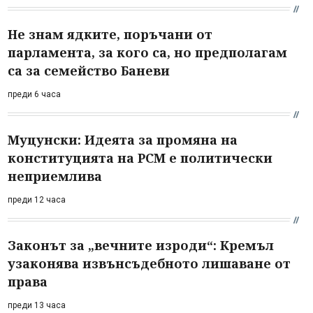
Не знам ядките, поръчани от
парламента, за кого са, но предполагам
са за семейство Баневи
преди 6 часа
Муцунски: Идеята за промяна на
конституцията на РСМ е политически
неприемлива
преди 12 часа
Законът за „вечните изроди“: Кремъл
узаконява извънсъдебното лишаване от
права
преди 13 часа