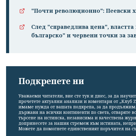
"Почти революционно": Пеевски х
След "справедлива цена", властт
българско" и червени точки за за
Подкрепете ни
Уважаеми читатели, вие сте тук и днес, за да научит
прочетете актуални анализи и коментари от „Клуб Z
имаме нужда от вашата подкрепа, за да продължим. 
държави на всички континенти по света, отваряте в
търсене на истинска, независима и качествена жур
допринесете за нашия стремеж към истината, непр
Можете да помогнете единственият поръчител на съ