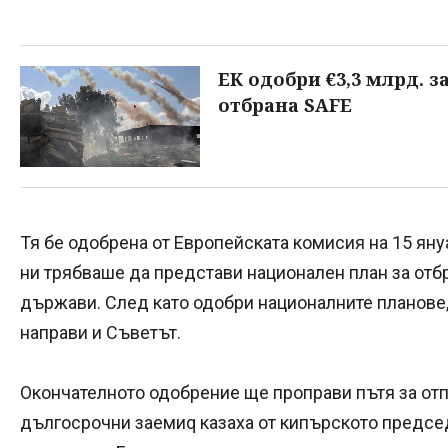
ЕК одобри €3,3 млрд. 
отбрана SAFE
Тя бе одобрена от Европейската комисия на 15 януа
ни трябваше да представи национален план за отбр
държави. След като одобри националните планове
направи и Съветът.
Окончателното одобрение ще проправи пътя за отп
дългосрочни заемиq казаха от кипърското предсе