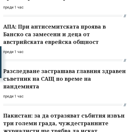
преди 1 час
АПА: При антисемитската проява в
Банско са замесени и деца от
австрийската еврейска общност
преди 1 час
Разследване застрашава главния здравен
съветник на САЩ по време на
пандемията
преди 1 час
Пакистан: за да отразяват събития извън
три големи града, чуждестранните
журналисти ще трябва да искат