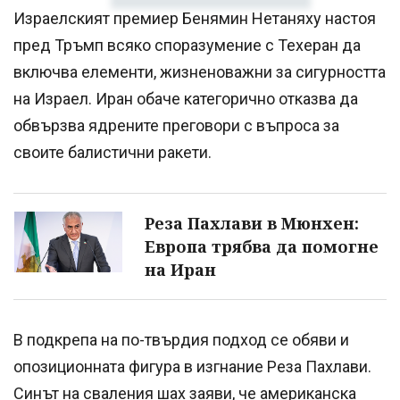
Израелският премиер Бенямин Нетаняху настоя
пред Тръмп всяко споразумение с Техеран да
включва елементи, жизненоважни за сигурността
на Израел. Иран обаче категорично отказва да
обвързва ядрените преговори с въпроса за
своите балистични ракети.
Реза Пахлави в Мюнхен:
Европа трябва да помогне
на Иран
В подкрепа на по-твърдия подход се обяви и
опозиционната фигура в изгнание Реза Пахлави.
Синът на сваления шах заяви, че американска