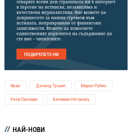
отваряте всеки ден страницата ни в интернет
в търсене на истинска, независима и
качествена журналистика. Вие можете да
допринесете за нашия стремеж към
истината, неприкривана от финансови
зависимости. Можете да помогнете
единственият поръчител на съдържание да
сте вие – читателите.
ПОДКРЕПЕТЕ НИ
Иран
Доналд Тръмп
Марко Рубио
Реза Пахлави
Бенямин Нетаняху
НАЙ-НОВИ