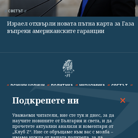
СВЕТЪТ
Израел отхвърли новата пътна карта за Газа
въпреки американските гаранции
ВСИЧКИ НОВИНИ
ПОЛИТИКА
ИКОНОМИКА
СВЕТЪТ
Подкрепете ни
СПОРТ
КУЛТУРА
ТЕХНОЛОГИИ
КАЛЕЙДОСКОП
МНЕНИЯ
Уважаеми читатели, вие сте тук и днес, за да
научите новините от България и света, и да
прочетете актуални анализи и коментари от
„Клуб Z“. Ние се обръщаме към вас с молба –
имаме нужда от вашата подкрепа, за да