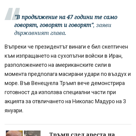
"В продължение на 47 години те само
говорят, говорят и говорят"
, заяви
държавният глава.
Въпреки че президентът винаги е бил скептичен
към изпращането на сухопътни войски в Иран,
разположението на американските сили в
момента предполага масирани удари по въздух и
море. Във Венецуела Тръмп вече демонстрира
готовност да използва специални части при
акцията за отвличането на Николас Мадуро на 3
януари.
Тръмп след ареста на