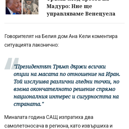
Мадуро: Ние ще
управляваме Венецуела
Говорителят на Белия дом Ана Кели коментира
ситуацията лаконично:
"Президентът Тръмп държи всички
опции на масата по отношение на Иран.
Той изслушва различни гледни точки, но
взема окончателното решение спрямо
националния интерес и сигурността на
страната."
Миналата година САЩ изпратиха два
самолетоносача в региона, като извършиха и