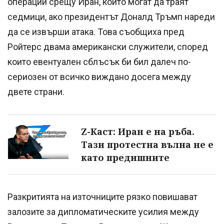
операции срещу Иран, които могат да траят
седмици, ако президентът Доналд Тръмп нареди
да се извърши атака. Това съобщиха пред
Ройтерс двама американски служители, според
които евентуален сблъсък би бил далеч по-
сериозен от всичко виждано досега между
двете страни.
Z-Каст: Иран е на ръба.
Тази протестна вълна не е
като предишните
Разкритията на източниците рязко повишават
залозите за дипломатическите усилия между