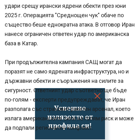
удари срещу ирански ядрени обекти през юни
2025 г. Операцията "Среднощен чук" обаче по
същество беше еднократна атака. В отговор Иран
нанесе ограничен ответен удар по американска
база в Катар.
При продължителна кампания САЩ могат да
поразят не само ядрената инфраструктура, но и
държавни обекти и съоръжения на силите за
сигурност. Ответният удар съответно ще бъде
по-голям - експерти предупреждават, че Иран
Успешно
разполага със страховит ракетен арсенал, което
излязохте от
излага американските сили на голям риск и може
профила си!
да подпали регионален конфликт.