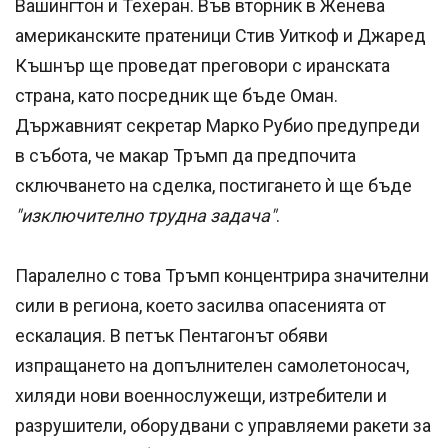
Вашингтон и Техеран. Във вторник в Женева
американските пратеници Стив Уиткоф и Джаред
Къшнър ще проведат преговори с иранската
страна, като посредник ще бъде Оман.
Държавният секретар Марко Рубио предупреди
в събота, че макар Тръмп да предпочита
сключването на сделка, постигането ѝ ще бъде
"изключително трудна задача"
.
Паралелно с това Тръмп концентрира значителни
сили в региона, което засилва опасенията от
ескалация. В петък Пентагонът обяви
изпращането на допълнителен самолетоносач,
хиляди нови военнослужещи, изтребители и
разрушители, оборудвани с управляеми ракети за