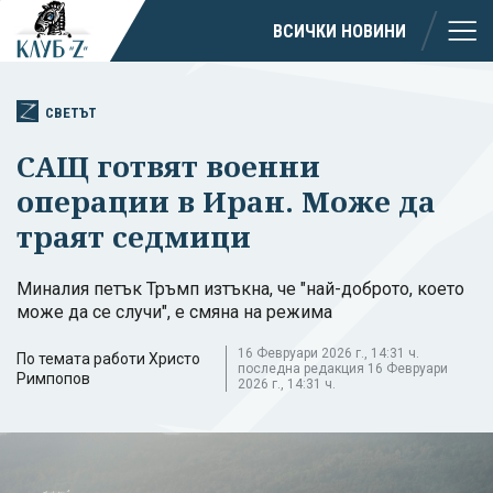
ВСИЧКИ НОВИНИ
СВЕТЪТ
САЩ готвят военни
операции в Иран. Може да
траят седмици
Миналия петък Тръмп изтъкна, че "най-доброто, което
може да се случи", е смяна на режима
16 Февруари 2026 г., 14:31 ч.
По темата работи Христо
последна редакция 16 Февруари
Римпопов
2026 г., 14:31 ч.