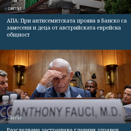
СВЕТЪТ
АПА: При антисемитската проява в Банско са
замесени и деца от австрийската еврейска
общност
СВЕТЪТ
Разследване застрашава главния здравен