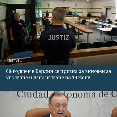
СВЕТЪТ
68-годшен в Берлин се призна за виновен за
упояване и изнасилване на 14 жени