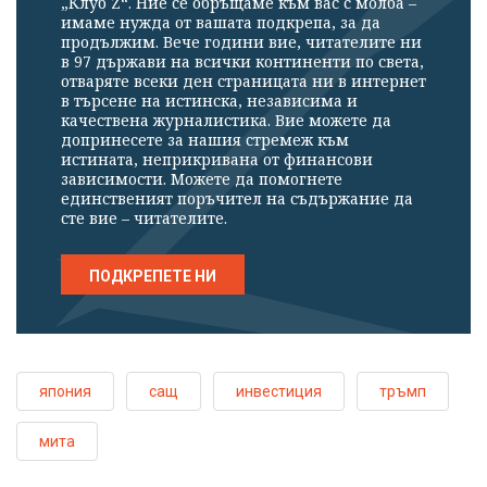
„Клуб Z“. Ние се обръщаме към вас с молба –
имаме нужда от вашата подкрепа, за да
продължим. Вече години вие, читателите ни
в 97 държави на всички континенти по света,
отваряте всеки ден страницата ни в интернет
в търсене на истинска, независима и
качествена журналистика. Вие можете да
допринесете за нашия стремеж към
истината, неприкривана от финансови
зависимости. Можете да помогнете
единственият поръчител на съдържание да
сте вие – читателите.
ПОДКРЕПЕТЕ НИ
япония
сащ
инвестиция
тръмп
мита