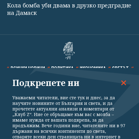
Кола бомба уби двама в друзко предградие
на Дамаск
ВСИЧКИ НОВИНИ
ПОЛИТИКА
ИКОНОМИКА
СВЕТЪТ
Подкрепете ни
СПОРТ
КУЛТУРА
ТЕХНОЛОГИИ
КАЛЕЙДОСКОП
МНЕНИЯ
Уважаеми читатели, вие сте тук и днес, за да
научите новините от България и света, и да
прочетете актуални анализи и коментари от
„Клуб Z“. Ние се обръщаме към вас с молба –
имаме нужда от вашата подкрепа, за да
продължим. Вече години вие, читателите ни в 97
Общи условия
Политика за поверителност
държави на всички континенти по света,
отваряте всеки ден страницата ни в интернет в
Реклама
Партньори
Контакти
За Клуб Z