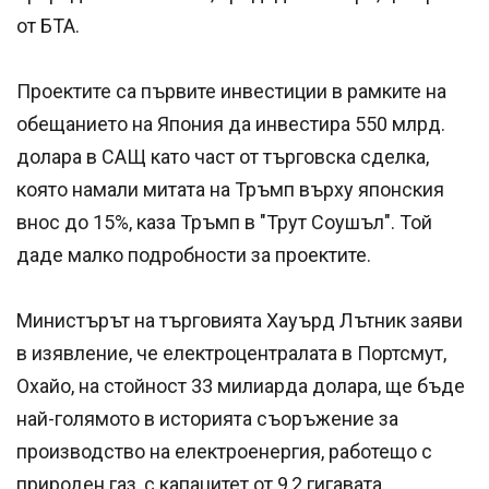
от БТА.
Проектите са първите инвестиции в рамките на
обещанието на Япония да инвестира 550 млрд.
долара в САЩ като част от търговска сделка,
която намали митата на Тръмп върху японския
внос до 15%, каза Тръмп в "Трут Соушъл". Той
даде малко подробности за проектите.
Министърът на търговията Хауърд Лътник заяви
в изявление, че електроцентралата в Портсмут,
Охайо, на стойност 33 милиарда долара, ще бъде
най-голямото в историята съоръжение за
производство на електроенергия, работещо с
природен газ, с капацитет от 9,2 гигавата.