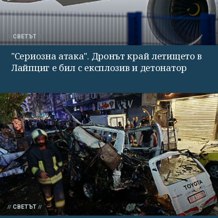
СВЕТЪТ
"Сериозна атака". Дронът край летището в
Лайпциг е бил с експлозив и детонатор
СВЕТЪТ