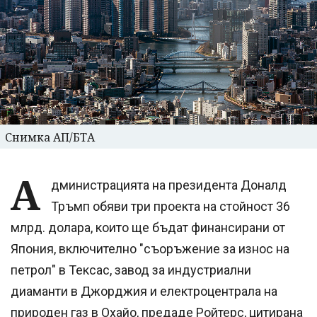
Снимка АП/БТА
А
дминистрацията на президента Доналд
Тръмп обяви три проекта на стойност 36
млрд. долара, които ще бъдат финансирани от
Япония, включително "съоръжение за износ на
петрол" в Тексас, завод за индустриални
диаманти в Джорджия и електроцентрала на
природен газ в Охайо, предаде Ройтерс, цитирана