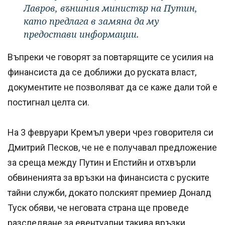
Лавров, външния министър на Путин,
като предлага в замяна да му
предостави информации.
Въпреки че говорят за повтарящите се усилия на
финансиста да се доближи до руската власт,
документите не позволяват да се каже дали той е
постигнал целта си.
На 3 февруари Кремъл увери чрез говорителя си
Дмитрий Песков, че не е получавал предложение
за среща между Путин и Епстийн и отхвърли
обвиненията за връзки на финансиста с руските
тайни служби, докато полският премиер Доналд
Туск обяви, че неговата страна ще проведе
разследване за евентуални такива връзки.