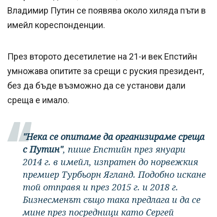
Владимир Путин се появява около хиляда пъти в
имейл кореспонденции.
През второто десетилетие на 21-и век Епстийн
умножава опитите за срещи с руския президент,
без да бъде възможно да се установи дали
среща е имало.
"Нека се опитаме да организираме среща
с Путин"
, пише Епстийн през януари
2014 г. в имейл, изпратен до норвежкия
премиер Турбьорн Ягланд. Подобно искане
той отправя и през 2015 г. и 2018 г.
Бизнесменът също така предлага и да се
мине през посредници като Сергей