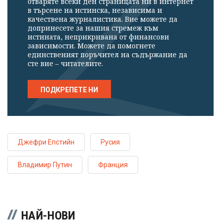
отваряте всеки ден страницата ни в интернет
в търсене на истинска, независима и
качествена журналистика. Вие можете да
допринесете за нашия стремеж към
истината, неприкривана от финансови
зависимости. Можете да помогнете
единственият поръчител на съдържание да
сте вие – читателите.
ПОДКРЕПЕТЕ НИ
Джефри Епстийн
Русия
Владимир Путин
Франция
НАЙ-НОВИ