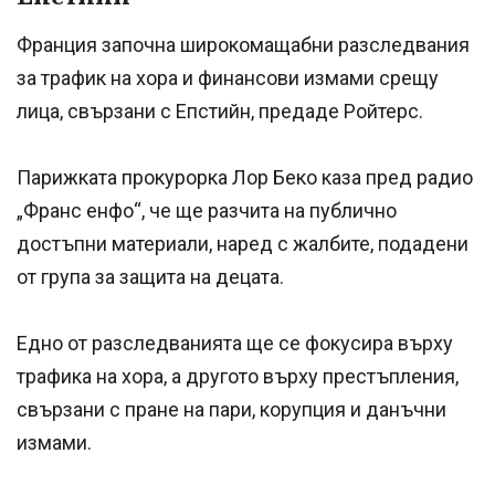
Франция започна широкомащабни разследвания
за трафик на хора и финансови измами срещу
лица, свързани с Епстийн, предаде Ройтерс.
Парижката прокурорка Лор Беко каза пред радио
„Франс енфо“, че ще разчита на публично
достъпни материали, наред с жалбите, подадени
от група за защита на децата.
Едно от разследванията ще се фокусира върху
трафика на хора, а другото върху престъпления,
свързани с пране на пари, корупция и данъчни
измами.