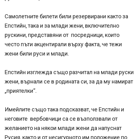
Самолетните билети били резервирани както за
Епстийн, така и за млади жени, включително
рускини, представяни от посредници, които
често пъти акцентирали върху факта, че тежи
жени били руси и млади.
Епстийн изглежда също разчитал на млади руски
жени, върнали се в родината си, за да му намират
„приятелки“.
Имейлите също така подсказват, че Епстийн и
неговите вербовчици са се възползвали от
желанието на някои млади жени да напуснат
Русия, както и от несигурното им положение по