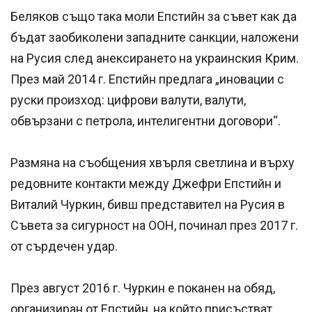
Беляков също така моли Епстийн за съвет как да
бъдат заобиколени западните санкции, наложени
на Русия след анексирането на украинския Крим.
През май 2014 г. Епстийн предлага „иновaции с
руски произход: цифрови валути, валути,
обвързани с петрола, интелигентни договори“.
Размяна на съобщения хвърля светлина и върху
редовните контакти между Джефри Епстийн и
Виталий Чуркин, бивш представител на Русия в
Съвета за сигурност на ООН, починал през 2017 г.
от сърдечен удар.
През август 2016 г. Чуркин е поканен на обяд,
организиран от Епстийн, на който присъстват