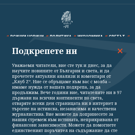
ВСИЧКИ НОВИНИ
ПОЛИТИКА
ИКОНОМИКА
СВЕТЪТ
Подкрепете ни
СПОРТ
КУЛТУРА
ТЕХНОЛОГИИ
КАЛЕЙДОСКОП
МНЕНИЯ
Уважаеми читатели, вие сте тук и днес, за да
научите новините от България и света, и да
прочетете актуални анализи и коментари от
„Клуб Z“. Ние се обръщаме към вас с молба –
имаме нужда от вашата подкрепа, за да
продължим. Вече години вие, читателите ни в 97
Общи условия
Политика за поверителност
държави на всички континенти по света,
отваряте всеки ден страницата ни в интернет в
Реклама
Партньори
Контакти
За Клуб Z
търсене на истинска, независима и качествена
Екип
Подкрепете ни
журналистика. Вие можете да допринесете за
нашия стремеж към истината, неприкривана от
финансови зависимости. Можете да помогнете
единственият поръчител на съдържание да сте
Издател на www.clubz.bg е „Клуб Зебра Медия“ ЕООД, София, ул. "Алеко