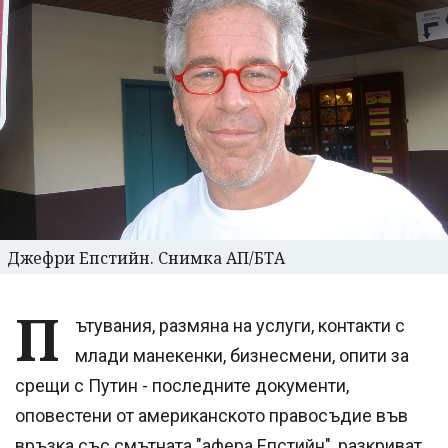
Джефри Епстийн. Снимка АП/БТА
П
ътувания, размяна на услуги, контакти с
млади манекенки, бизнесмени, опити за
срещи с Путин - последните документи,
оповестени от американското правосъдие във
връзка със смътната "афера Епстийн", разкриват