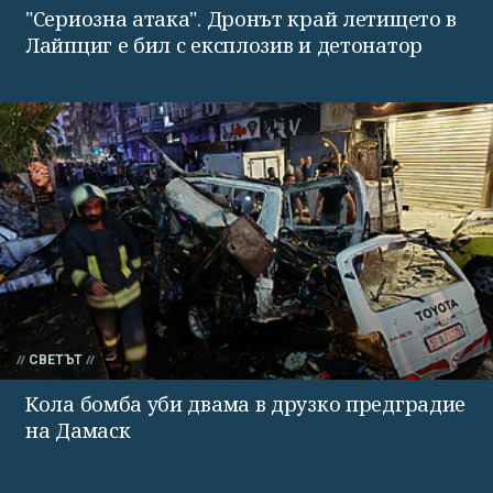
"Сериозна атака". Дронът край летището в
Лайпциг е бил с експлозив и детонатор
СВЕТЪТ
Кола бомба уби двама в друзко предградие
на Дамаск