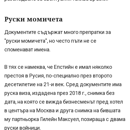
Руски момичета
Документите съдържат много препратки за
"руски момичета", но често пъти не се
споменават имена.
В тях се намеква, че Епстийн е имал няколко
престоя в Русия, по-специално през второто
десетилетие на 21-и век. Сред документите има
руска виза, издадена през 2018 г., снимка без
дата, на която се вижда бизнесменът пред хотел
в центъра на Москва и друга снимка на бившата
му партньорка Гилейн Максуел, позираща с двама
руски войници.