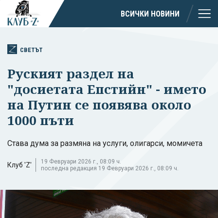
ВСИЧКИ НОВИНИ
СВЕТЪТ
Руският раздел на
"досиетата Епстийн" - името
на Путин се появява около
1000 пъти
Става дума за размяна на услуги, олигарси, момичета
19 Февруари 2026 г., 08:09 ч.
Клуб 'Z'
последна редакция 19 Февруари 2026 г., 08:09 ч.