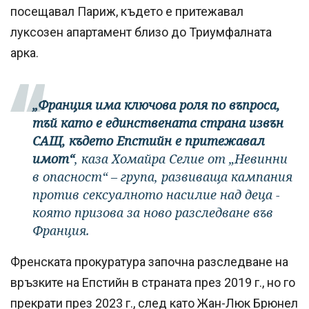
посещавал Париж, където е притежавал
луксозен апартамент близо до Триумфалната
арка.
„Франция има ключова роля по въпроса,
тъй като е единствената страна извън
САЩ, където Епстийн е притежавал
имот“
, каза Хомайра Селие от „Невинни
в опасност“ – група, развиваща кампания
против сексуалното насилие над деца -
която призова за ново разследване във
Франция.
Френската прокуратура започна разследване на
връзките на Епстийн в страната през 2019 г., но го
прекрати през 2023 г., след като Жан-Люк Брюнел