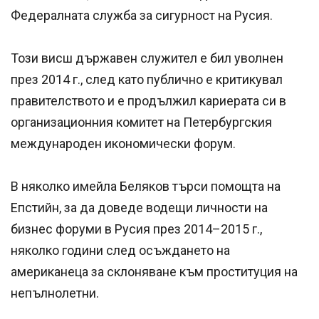
Федералната служба за сигурност на Русия.
Този висш държавен служител е бил уволнен
през 2014 г., след като публично е критикувал
правителството и е продължил кариерата си в
организационния комитет на Петербургския
международен икономически форум.
В няколко имейла Беляков търси помощта на
Епстийн, за да доведе водещи личности на
бизнес форуми в Русия през 2014–2015 г.,
няколко години след осъждането на
американеца за склоняване към проституция на
непълнолетни.