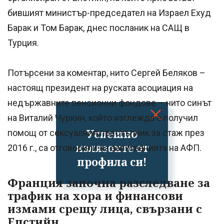
бившият министър-председател на Израел Ехуд
Барак и Том Барак, днес посланик на САЩ в
Турция.
Потърсени за коментар, нито Сергей Беляков –
настоящ президент на руската асоциация на
недържавните пенсионни фондове – нито синът
на Виталий Чуркин, който изглежда е получил
Успешно
помощ от сексуалния престъпник за стаж през
излязохте от
2016 г., са отговорили на запитванията на АФП.
профила си!
Франция започна разследване за
трафик на хора и финансови
измами срещу лица, свързани с
Епстийн