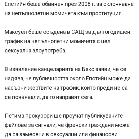
Епстийн беше обвинен през 2008 г. за склоняване
на непълнолетни момичета към проституция.
Максуел беше осъдена в САЩ за дългогодишен
трафик на непълнолетни момичета с цел
сексуална злоупотреба.
В изявление канцеларията на Беко заяви, че се
надява, че публичността около Епстийн може да
насърчи жертвите на трафик, които преди не са
се появявали, да го направят сега.
Петима прокурори ще проучат публикуваните
файлове за сигнали, че френски граждани може
да са замесени в сексуални или финансови