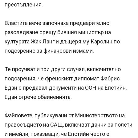
престъпления.
Властите вече започнаха предварително
разследване срещу бившия министър на
културата Жак Ланг и дъщеря му Каролин по
подозрение за финансови измами.
Те проучват и три други случая, включително
подозрения, че френският дипломат Фабрис
Едан е предавал документи на ООН на Епстийн.
Едан отрече обвиненията.
Файловете, публикувани от Министерството на
правосъдието на САЩ, включват данни за полети
и имейли, показващи, че Епстийн често е