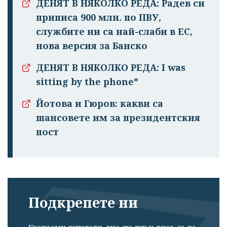
ДЕНЯТ В НЯКОЛКО РЕДА: Радев си
приписа 900 млн. по ПВУ,
службите ни са най-слаби в ЕС,
Успешно
нова версия за Банско
излязохте от
ДЕНЯТ В НЯКОЛКО РЕДА: I was
профила си!
sitting by the phone*
Йотова и Гюров: какви са
шансовете им за президентския
пост
Подкрепете ни