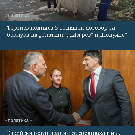
ПОЛИТИКА
Терзиев подписа 5-годишен договор за
боклука на „Слатина“, „Изгрев“ и „Подуяне“
ПОЛИТИКА
Еврейски организации се срещнаха с и.д.