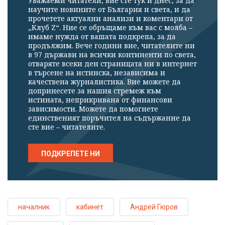
Уважаеми читатели, вие сте тук и днес, за да
научите новините от България и света, и да
прочетете актуални анализи и коментари от
„Клуб Z“. Ние се обръщаме към вас с молба –
имаме нужда от вашата подкрепа, за да
продължим. Вече години вие, читателите ни
в 97 държави на всички континенти по света,
отваряте всеки ден страницата ни в интернет
в търсене на истинска, независима и
качествена журналистика. Вие можете да
допринесете за нашия стремеж към
истината, неприкривана от финансови
зависимости. Можете да помогнете
единственият поръчител на съдържание да
сте вие – читателите.
ПОДКРЕПЕТЕ НИ
началник
кабинет
Андрей Гюров