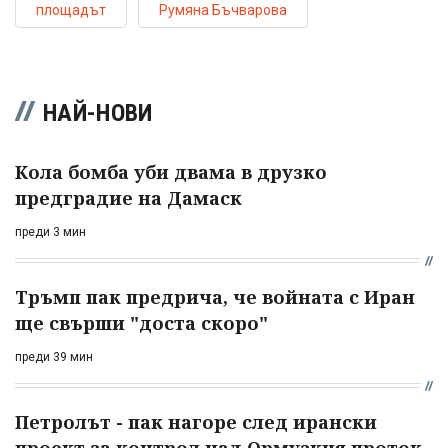
площадът
Румяна Бъчварова
НАЙ-НОВИ
Кола бомба уби двама в друзко
предградие на Дамаск
преди 3 мин
Тръмп пак предрича, че войната с Иран
ще свърши "доста скоро"
преди 39 мин
Петролът - пак нагоре след ирански
проект за контрол над Ормузкия проток