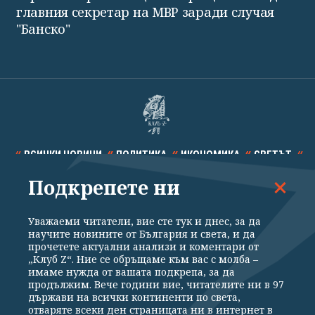
главния секретар на МВР заради случая
"Банско"
ВСИЧКИ НОВИНИ
ПОЛИТИКА
ИКОНОМИКА
СВЕТЪТ
Подкрепете ни
СПОРТ
КУЛТУРА
ТЕХНОЛОГИИ
КАЛЕЙДОСКОП
МНЕНИЯ
Уважаеми читатели, вие сте тук и днес, за да
научите новините от България и света, и да
прочетете актуални анализи и коментари от
„Клуб Z“. Ние се обръщаме към вас с молба –
имаме нужда от вашата подкрепа, за да
продължим. Вече години вие, читателите ни в 97
Общи условия
Политика за поверителност
държави на всички континенти по света,
отваряте всеки ден страницата ни в интернет в
Реклама
Партньори
Контакти
За Клуб Z