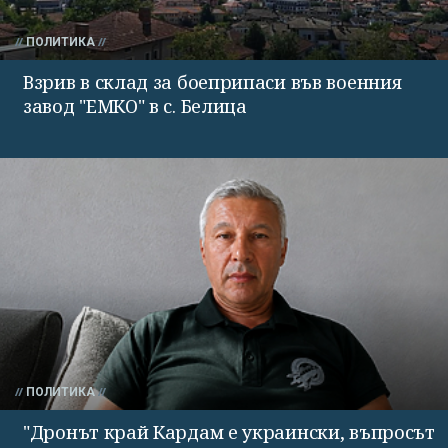
ПОЛИТИКА
Взрив в склад за боеприпаси във военния
завод "ЕМКО" в с. Белица
ПОЛИТИКА
"Дронът край Кардам е украински, въпросът