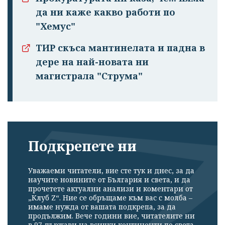
да ни каже какво работи по
"Хемус"
ТИР скъса мантинелата и падна в
дере на най-новата ни
магистрала "Струма"
Подкрепете ни
Уважаеми читатели, вие сте тук и днес, за да
научите новините от България и света, и да
прочетете актуални анализи и коментари от
„Клуб Z“. Ние се обръщаме към вас с молба –
имаме нужда от вашата подкрепа, за да
продължим. Вече години вие, читателите ни
в 97 държави на всички континенти по света,