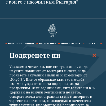
е кой го е насочил към България"
ВСИЧКИ НОВИНИ
ПОЛИТИКА
ИКОНОМИКА
СВЕТЪТ
Подкрепете ни
СПОРТ
КУЛТУРА
ТЕХНОЛОГИИ
КАЛЕЙДОСКОП
МНЕНИЯ
Уважаеми читатели, вие сте тук и днес, за да
научите новините от България и света, и да
прочетете актуални анализи и коментари от
„Клуб Z“. Ние се обръщаме към вас с молба –
имаме нужда от вашата подкрепа, за да
продължим. Вече години вие, читателите ни в 97
Общи условия
Политика за поверителност
държави на всички континенти по света,
отваряте всеки ден страницата ни в интернет в
Реклама
Партньори
Контакти
За Клуб Z
търсене на истинска, независима и качествена
Екип
Подкрепете ни
журналистика. Вие можете да допринесете за