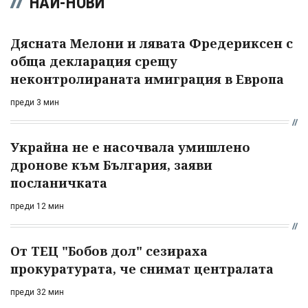
НАЙ-НОВИ
Дясната Мелони и лявата Фредериксен с
обща декларация срещу
неконтролираната имиграция в Европа
преди 3 мин
Украйна не е насочвала умишлено
дронове към България, заяви
посланичката
преди 12 мин
От ТЕЦ "Бобов дол" сезираха
прокуратурата, че снимат централата
преди 32 мин