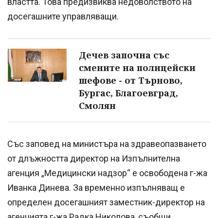
властта. Това предизвиква недоволството на
досегашните управляващи.
Дечев започна със
смените на полицейски
шефове - от Търново,
Бургас, Благоевград,
Смолян
Със заповед на министъра на здравеопазването
от длъжността директор на Изпълнителна
агенция „Медицински надзор“ е освободена г-жа
Иванка Динева. За временно изпълняващ е
определен досегашният заместник-директор на
агенцията г-жа Радка Николова, съобщи