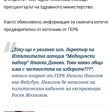
пресцентърът на здравното министерство.
Както обикновено, информация за смяната изтече
предварително от източник от ГЕРБ.
„Току-що е уволнен изп. директор на
Изпълнителна агенция “Медицински
надзор” Иванка Динева. Това какво общо
има с честността на изборите???“
,
написа пиарът от ГЕРБ Никола Николов
във Фейсбук. Николов бе началник на
политическия кабинет на експремиера
Росен Желязков.