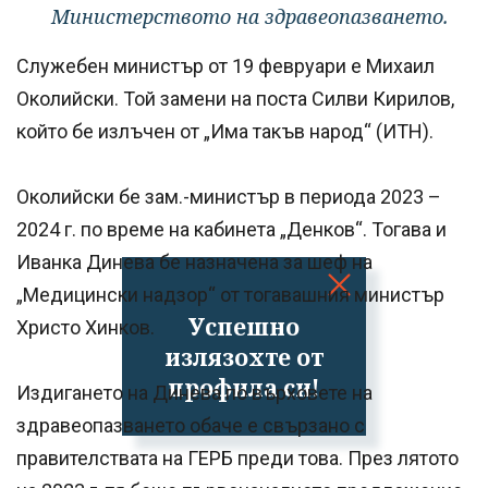
Министерството на здравеопазването.
Служебен министър от 19 февруари е Михаил
Околийски. Той замени на поста Силви Кирилов,
който бе излъчен от „Има такъв народ“ (ИТН).
Околийски бе зам.-министър в периода 2023 –
2024 г. по време на кабинета „Денков“. Тогава и
Иванка Динева бе назначена за шеф на
„Медицински надзор“ от тогавашния министър
Успешно
Христо Хинков.
излязохте от
профила си!
Издигането на Динева по върховете на
здравеопазването обаче е свързано с
правителствата на ГЕРБ преди това. През лятото