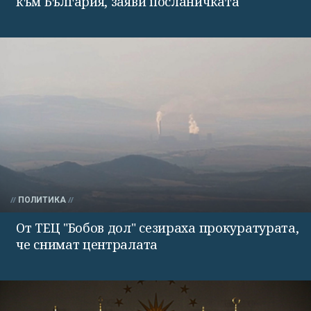
към България, заяви посланичката
ПОЛИТИКА
От ТЕЦ "Бобов дол" сезираха прокуратурата,
че снимат централата