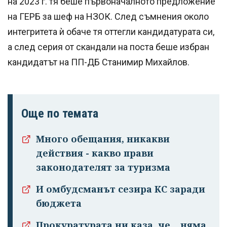
на 2023 г. тя беше първоначалното предложение
на ГЕРБ за шеф на НЗОК. След съмнения около
интегритета ѝ обаче тя оттегли кандидатурата си,
а след серия от скандали на поста беше избран
кандидатът на ПП-ДБ Станимир Михайлов.
Още по темата
Много обещания, никакви
действия - какво прави
законодателят за туризма
И омбудсманът сезира КС заради
бюджета
Прокуратурата ни каза, че... няма