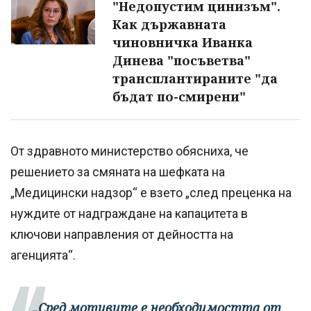
"Недопустим цинизъм".
Как държавната
чиновничка Иванка
Динева "посъветва"
трансплантираните "да
бъдат по-смирени"
От здравното министерство обясниха, че
решението за смяната на шефката на
„Медицински надзор“ е взето „след преценка на
нуждите от надграждане на капацитета в
ключови направления от дейността на
агенцията“.
„Сред мотивите е необходимостта от