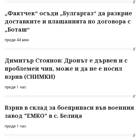
„Фактчек“ осъди „Булгаргаз“ да разкрие
доставките и плащанията по договора с
„Боташ“
преди 44 мин
Димитър Стоянов: Дронът е дървен и с
проблемен чип, може и да не е носил
взрив (СНИМКИ)
преди 1 час
Взрив в склад за боеприпаси във военния
завод "ЕМКО" в с. Белица
преди 1 час