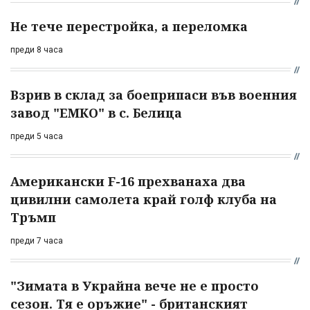
Не тече перестройка, а переломка
преди 8 часа
Взрив в склад за боеприпаси във военния
завод "ЕМКО" в с. Белица
преди 5 часа
Американски F-16 прехванаха два
цивилни самолета край голф клуба на
Тръмп
преди 7 часа
"Зимата в Украйна вече не е просто
сезон. Тя е оръжие" - британският