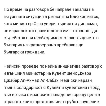
По време на разговора бе направен анализ на
актуалната ситуация в региона на Близкия изток,
като министър Саар увери първия ни дипломат,
че израелското правителство има готовност да
съдейства при необходимост от завръщането в
България на краткосрочно пребиваващи
български граждани.
Нейнски проведе по нейна инициатива разговор с
и външния министър на Кувейт шейх Джара
Джабер Ал-Ахмад Ал-Сабах. Нейнски изрази
пълна солидарност с Кувейт и кувейтския народ
във връзка с иранските нападения срещу цели в
страната, които представляват грубо нарушение