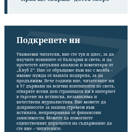
Подкрепете ни
Уважаеми читатели, вие сте тук и днес, за да
научите новините от България и света, и да
прочетете актуални анализи и коментари от
„Клуб Z“. Ние се обръщаме към вас с молба –
имаме нужда от вашата подкрепа, за да
продължим. Вече години вие, читателите ни
в 97 държави на всички континенти по света,
отваряте всеки ден страницата ни в интернет
в търсене на истинска, независима и
качествена журналистика. Вие можете да
допринесете за нашия стремеж към
истината, неприкривана от финансови
зависимости. Можете да помогнете
единственият поръчител на съдържание да
сте вие – читателите.