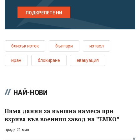
ПОДКРЕПЕТЕ НИ
близък изток
българи
изтаел
иран
блокиране
евакуация
НАЙ-НОВИ
Няма данни за външна намеса при
взрива във военния завод на "ЕМКО"
преди 21 мин