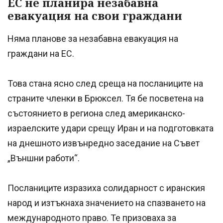
ЕС не планира незабавна
евакуация на свои граждани
Няма планове за незабавна евакуация на
граждани на ЕС.
Това стана ясно след среща на посланиците на
страните членки в Брюксел. Тя бе посветена на
състоянието в региона след американско-
израелските удари срещу Иран и на подготовката
на днешното извънредно заседание на Съвет
„Външни работи“.
Посланиците изразиха солидарност с иранския
народ и изтъкнаха значението на спазването на
международното право. Те призоваха за