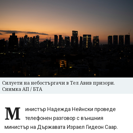
Силуети на небостъргачи в Тел Авив призори.
Снимка АП / БТА
М
инистър Надежда Нейнски проведе
телефонен разговор с външния
министър на Държавата Израел Гидеон Саар.