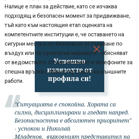
Налице е план за действие, като се изчаква
подходящ и безопасен момент за придвижване,
тъй като към настоящия етап оценката на
компетентните институции е, че оставането на
сигурни места е по-безопасно от пътуване по
въздух или по сухопътни маршрути", обясняват
Успешно
от ведомството. Оттам напомнят и телефоните за
излязохте от
спешна връзка с Министерството на външните
профила си!
работи.
"Ситуацията е спокойна. Хората са
силни, дисциплинирани и гледат напред.
Безопасността е абсолютен приоритет"
- успокои и Николай
Младенов, върховният представител на