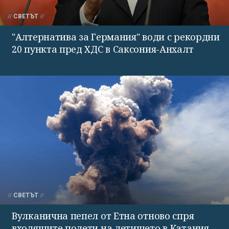
СВЕТЪТ
"Алтернатива за Германия" води с рекордни
20 пункта пред ХДС в Саксония-Анхалт
СВЕТЪТ
Вулканична пепел от Етна отново спря
входящите полети на летището в Катания