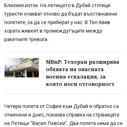
Близкия изток. На летището в Дубай стотици
туристи очакват отново да бъдат възстановени
полетите, за да се приберат у нас. В Тел Авив
хората живеят в промеждутъците между
ракетните тревоги.
МВнР: Техеран разширява
обхвата на опасната
военна ескалация, за
която носи отговорност
Четири полета от София към Дубай и обратно са
отменени и днес, показва справка на страницата
на Летище "Васил Левски". Два полета няма да се