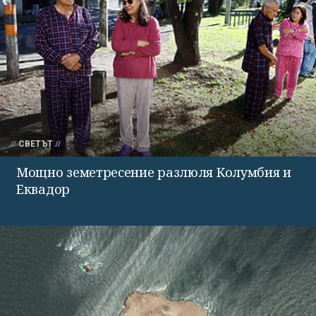
СВЕТЪТ
Мощно земетресение разлюля Колумбия и
Еквадор