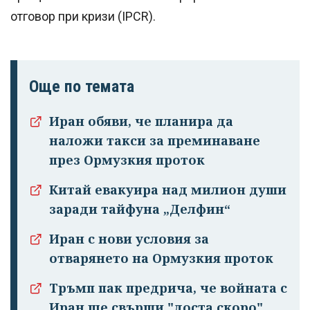
отговор при кризи (IPCR).
Още по темата
Иран обяви, че планира да
наложи такси за преминаване
през Ормузкия проток
Китай евакуира над милион души
заради тайфуна „Делфин“
Иран с нови условия за
отварянето на Ормузкия проток
Тръмп пак предрича, че войната с
Иран ще свърши "доста скоро"