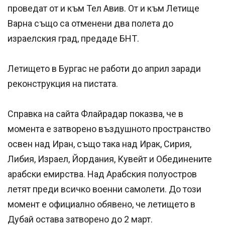
проведат от и към Тел Авив. От и към Летище
Варна също са отменени два полета до
израелския град, предаде БНТ.
Летището в Бургас не работи до април заради
реконструкция на пистата.
Справка на сайта Флайрадар показва, че в
момента е затворено въздушното пространство
освен над Иран, също така над Ирак, Сирия,
Либия, Израел, Йордания, Кувейт и Обединените
арабски емирства. Над Арабския полуостров
летят преди всичко военни самолети. До този
момент е официално обявено, че летището в
Дубай остава затворено до 2 март.