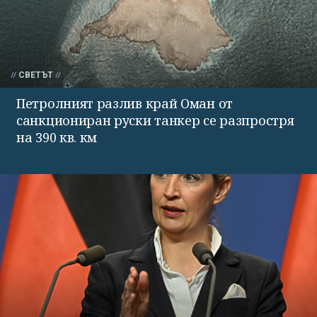
СВЕТЪТ
Петролният разлив край Оман от
санкциониран руски танкер се разпростря
на 390 кв. км