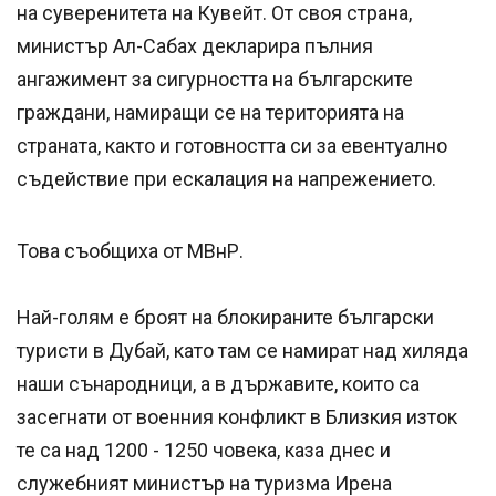
на суверенитета на Кувейт. От своя страна,
министър Ал-Сабах декларира пълния
ангажимент за сигурността на българските
граждани, намиращи се на територията на
страната, както и готовността си за евентуално
съдействие при ескалация на напрежението.
Това съобщиха от МВнР.
Най-голям е броят на блокираните български
туристи в Дубай, като там се намират над хиляда
наши сънародници, а в държавите, които са
засегнати от военния конфликт в Близкия изток
те са над 1200 - 1250 човека, каза днес и
служебният министър на туризма Ирена