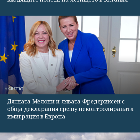
СВЕТЪТ
Дясната Мелони и лявата Фредериксен с
обща декларация срещу неконтролираната
имиграция в Европа