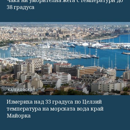
Чака ни уморителна жега с температури до
38 градуса
КАЛЕЙДОСКОП
Измериха над 33 градуса по Целзий
температура на морската вода край
Майорка