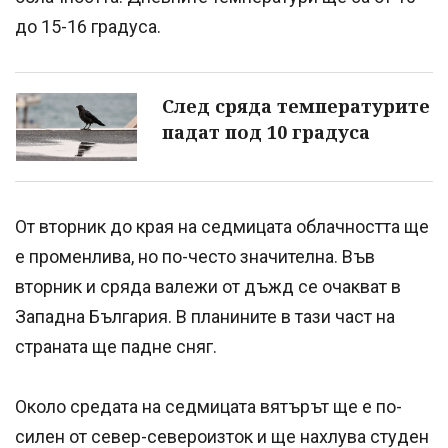
до 15-16 градуса.
След сряда температурите
падат под 10 градуса
От вторник до края на седмицата облачността ще
е променлива, но по-често значителна. Във
вторник и сряда валежи от дъжд се очакват в
Западна България. В планините в тази част на
страната ще падне сняг.
Около средата на седмицата вятърът ще е по-
силен от север-североизток и ще нахлува студен