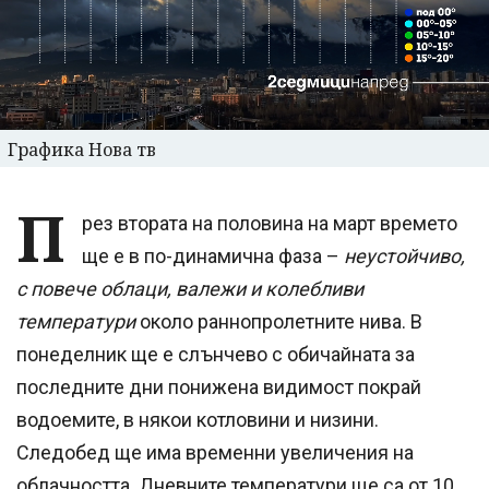
Графика Нова тв
П
рез втората на половина на март времето
ще е в по-динамична фаза –
неустойчиво,
с повече облаци, валежи и колебливи
температури
около раннопролетните нива. В
понеделник ще е слънчево с обичайната за
последните дни понижена видимост покрай
водоемите, в някои котловини и низини.
Следобед ще има временни увеличения на
облачността. Дневните температури ще са от 10