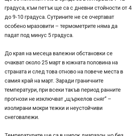
градуса, към петък ще са с дневни стойности от 4
до 9-10 градуса. Сутрините не се очертават
особено мразовити – термометрите няма да
падат под минус 5 градуса.
До края на месеца валежни обстановки се
очакват около 25 март в южната половина на
страната и след това отново на повече места в
самия край на март. Заради граничните
температури, при всеки такъв период ранните
прогнози не изключват „щъркелов сняг” –
изолирани мокри тежки и неустойчиви
снеговалежи.
Температурите ще са в широк диапазон, но без