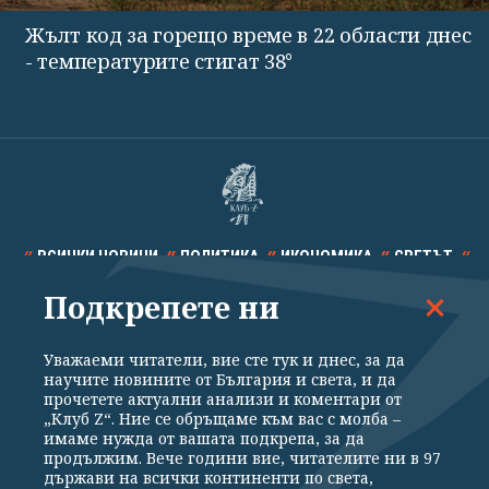
Жълт код за горещо време в 22 области днес
- температурите стигат 38°
ВСИЧКИ НОВИНИ
ПОЛИТИКА
ИКОНОМИКА
СВЕТЪТ
Подкрепете ни
СПОРТ
КУЛТУРА
ТЕХНОЛОГИИ
КАЛЕЙДОСКОП
МНЕНИЯ
Уважаеми читатели, вие сте тук и днес, за да
научите новините от България и света, и да
прочетете актуални анализи и коментари от
„Клуб Z“. Ние се обръщаме към вас с молба –
имаме нужда от вашата подкрепа, за да
продължим. Вече години вие, читателите ни в 97
Общи условия
Политика за поверителност
държави на всички континенти по света,