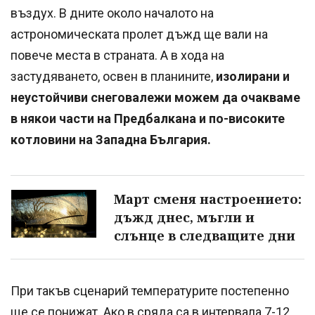
въздух. В дните около началото на
астрономическата пролет дъжд ще вали на
повече места в страната. А в хода на
застудяването, освен в планините,
изолирани и
неустойчиви снеговалежи можем да очакваме
в някои части на Предбалкана и по-високите
котловини на Западна България.
Март сменя настроението:
дъжд днес, мъгли и
слънце в следващите дни
При такъв сценарий температурите постепенно
ще се понижат. Ако в сряда са в интервала 7-12