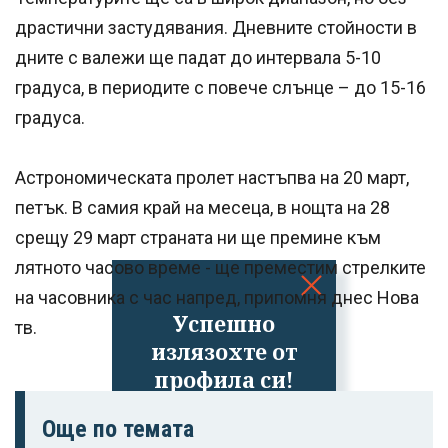
драстични застудявания. Дневните стойности в
дните с валежи ще падат до интервала 5-10
градуса, в периодите с повече слънце – до 15-16
градуса.
Астрономическата пролет настъпва на 20 март,
петък. В самия край на месеца, в нощта на 28
срещу 29 март страната ни ще премине към
лятното часово време - ще преместим стрелките
на часовника с час напред, припомня днес Нова
Успешно
тв.
излязохте от
профила си!
Още по темата