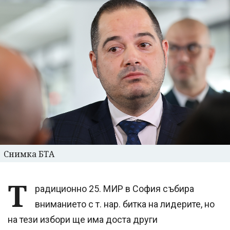
Снимка БТА
Т
радиционно 25. МИР в София събира
вниманието с т. нар. битка на лидерите, но
на тези избори ще има доста други