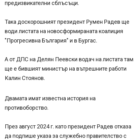
предизвикателни сблъсъци.
Така доскорошният президент Румен Радев ще
води листата на новосформираната коалиция
"Прогресивна България" и в Бургас.
А от ДПС на Делян Пеевски водач на листата там
ще е бившият министър на вътрешните работи
Калин Стоянов.
Двамата имат известна история на
противоборство.
През август 2024 г. като президент Радев отказа
да подпише указа за служебно правителство с