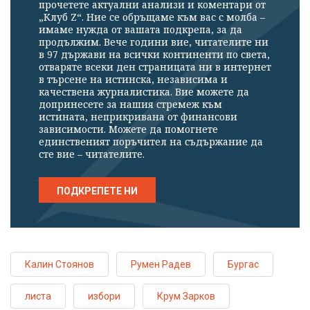
прочетете актуални анализи и коментари от
„Клуб Z“. Ние се обръщаме към вас с молба –
имаме нужда от вашата подкрепа, за да
продължим. Вече години вие, читателите ни
в 97 държави на всички континенти по света,
отваряте всеки ден страницата ни в интернет
в търсене на истинска, независима и
качествена журналистика. Вие можете да
допринесете за нашия стремеж към
истината, неприкривана от финансови
зависимости. Можете да помогнете
единственият поръчител на съдържание да
сте вие – читателите.
ПОДКРЕПЕТЕ НИ
Калин Стоянов
Румен Радев
Бургас
листа
избори
Крум Зарков