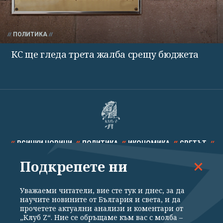
ПОЛИТИКА
КС ще гледа трета жалба срещу бюджета
ВСИЧКИ НОВИНИ
ПОЛИТИКА
ИКОНОМИКА
СВЕТЪТ
Подкрепете ни
СПОРТ
КУЛТУРА
ТЕХНОЛОГИИ
КАЛЕЙДОСКОП
МНЕНИЯ
Уважаеми читатели, вие сте тук и днес, за да
научите новините от България и света, и да
прочетете актуални анализи и коментари от
„Клуб Z“. Ние се обръщаме към вас с молба –