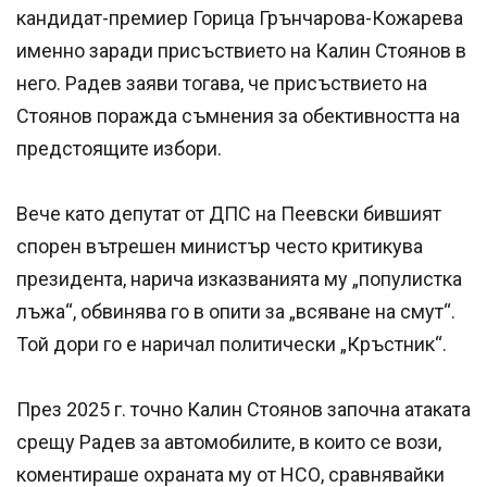
кандидат-премиер Горица Грънчарова-Кожарева
именно заради присъствието на Калин Стоянов в
него. Радев заяви тогава, че присъствието на
Стоянов поражда съмнения за обективността на
предстоящите избори.
Вече като депутат от ДПС на Пеевски бившият
спорен вътрешен министър често критикува
президента, нарича изказванията му „популистка
лъжа“, обвинява го в опити за „всяване на смут“.
Той дори го е наричал политически „Кръстник“.
През 2025 г. точно Калин Стоянов започна атаката
срещу Радев за автомобилите, в които се вози,
коментираше охраната му от НСО, сравнявайки