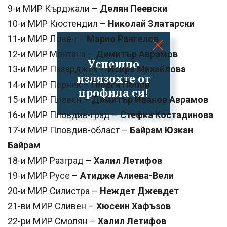
9-и МИР Кърджали –
Делян Пеевски
10-и МИР Кюстендил –
Николай Златарски
11-и МИР Ловеч –
Марио Рангелов
12-и МИР Монтана –
Димитър Аврамов
Успешно
13-и МИР Пазарджик –
Искра Михайлова
излязохте от
14-и МИР Перник –
Георги Попов
профила си!
15-и МИР Плевен –
Димитър Иванов Аврамов
16-и МИР Пловдив-град –
Стефка Костадинова
17-и МИР Пловдив-област –
Байрам Юзкан
Байрам
18-и МИР Разград –
Халил Летифов
19-и МИР Русе –
Атидже Алиева-Вели
20-и МИР Силистра –
Неждет Джевдет
21-ви МИР Сливен –
Хюсеин Хафъзов
22-ри МИР Смолян –
Халил Летифов