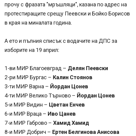
прочу с фразата "мръшляци", казана по адрес на
протестиращите срещу Пеевски и Бойко Борисов
в края на миналата година.
А ето и пълния списък с водачите на ДПС за
изборите на 19 април:
1-ви МИР Благоевград –
Делян Пеевски
2-ри МИР Бургас –
Калин Стоянов
3-ти МИР Варна –
Йордан Цонев
4-ти МИР Велико Търново –
Йордан Цонев
5-и МИР Видин –
Цветан Енчев
6-и МИР Враца –
Иво Цанев
7-и МИР Габрово –
Хамид Хамид
8-и МИР Добрич –
Ертен Белгинова Анисова