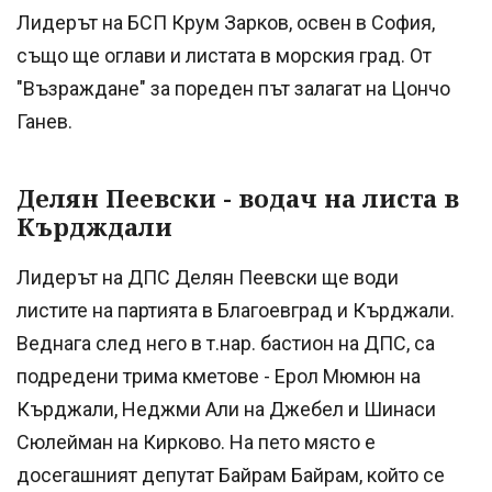
Лидерът на БСП Крум Зарков, освен в София,
също ще оглави и листата в морския град. От
"Възраждане" за пореден път залагат на Цончо
Ганев.
Делян Пеевски - водач на листа в
Кърдждали
Лидерът на ДПС Делян Пеевски ще води
листите на партията в Благоевград и Кърджали.
Веднага след него в т.нар. бастион на ДПС, са
подредени трима кметове - Ерол Мюмюн на
Кърджали, Неджми Али на Джебел и Шинаси
Сюлейман на Кирково. На пето място е
досегашният депутат Байрам Байрам, който се