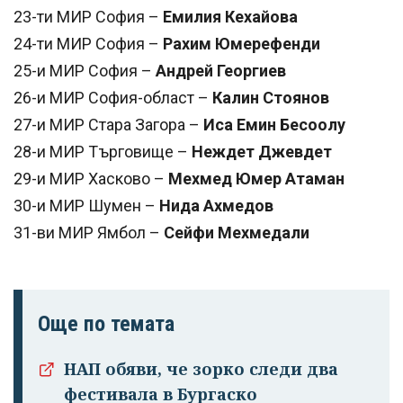
23-ти МИР София –
Емилия Кехайова
24-ти МИР София –
Рахим Юмерефенди
25-и МИР София –
Андрей Георгиев
26-и МИР София-област –
Калин Стоянов
27-и МИР Стара Загора –
Иса Емин Бесоолу
28-и МИР Търговище –
Неждет Джевдет
29-и МИР Хасково –
Мехмед Юмер Атаман
30-и МИР Шумен –
Нида Ахмедов
31-ви МИР Ямбол –
Сейфи Мехмедали
Още по темата
НАП обяви, че зорко следи два
фестивала в Бургаско