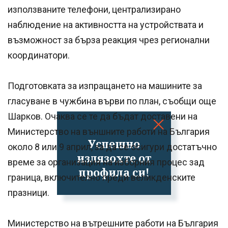
използваните телефони, централизирано
наблюдение на активността на устройствата и
възможност за бърза реакция чрез регионални
координатори.
Подготовката за изпращането на машините за
гласуване в чужбина върви по план, съобщи още
Шарков. Очаква се те да бъдат доставени на
Министерство на външните работи на България
Успешно
около 8 или 9 април, за да се осигури достатъчно
излязохте от
време за организация на изборния процес зад
профила си!
граница, включително преди великденските
празници.
Министерство на вътрешните работи на България