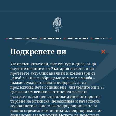
ВСИЧКИ НОВИНИ
ПОЛИТИКА
ИКОНОМИКА
СВЕТЪТ
Подкрепете ни
СПОРТ
КУЛТУРА
ТЕХНОЛОГИИ
КАЛЕЙДОСКОП
МНЕНИЯ
Уважаеми читатели, вие сте тук и днес, за да
научите новините от България и света, и да
прочетете актуални анализи и коментари от
„Клуб Z“. Ние се обръщаме към вас с молба –
имаме нужда от вашата подкрепа, за да
продължим. Вече години вие, читателите ни в 97
Общи условия
Политика за поверителност
държави на всички континенти по света,
отваряте всеки ден страницата ни в интернет в
Реклама
Партньори
Контакти
За Клуб Z
търсене на истинска, независима и качествена
Екип
Подкрепете ни
журналистика. Вие можете да допринесете за
нашия стремеж към истината, неприкривана от
финансови зависимости. Можете да помогнете