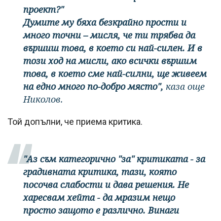
проект?"
Думите му бяха безкрайно прости и
много точни – мисля, че ти трябва да
вършиш това, в което си най-силен. И в
този ход на мисли, ако всички вършим
това, в което сме най-силни, ще живеем
на едно много по-добро място",
каза още
Николов.
Той допълни, че приема критика.
"Аз съм категорично "за" критиката - за
градивната критика, тази, която
посочва слабости и дава решения. Не
харесвам хейта - да мразим нещо
просто защото е различно. Винаги