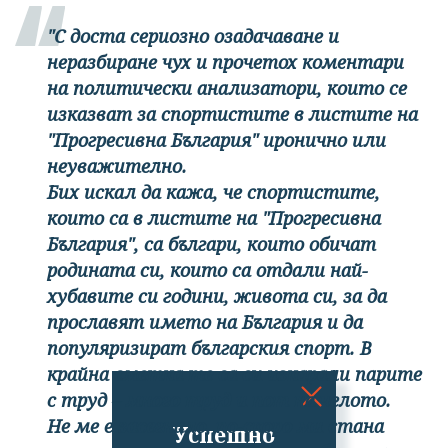
"С доста сериозно озадачаване и
неразбиране чух и прочетох коментари
на политически анализатори, които се
изказват за спортистите в листите на
"Прогресивна България" иронично или
неуважително.
Бих искал да кажа, че спортистите,
които са в листите на "Прогресивна
България", са българи, които обичат
родината си, които са отдали най-
хубавите си години, живота си, за да
прославят името на България и да
популяризират българския спорт. В
крайна сметка те са си изкарали парите
с труд – много труд и пот на челото.
Не ме е засегнало, по-скоро ми стана
Успешно