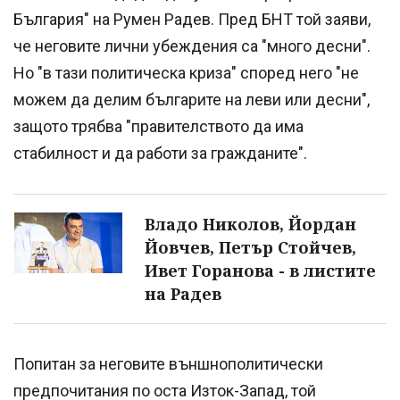
България" на Румен Радев. Пред БНТ той заяви,
че неговите лични убеждения са "много десни".
Но "в тази политическа криза" според него "не
можем да делим българите на леви или десни",
защото трябва "правителството да има
стабилност и да работи за гражданите".
Владо Николов, Йордан
Йовчев, Петър Стойчев,
Ивет Горанова - в листите
на Радев
Попитан за неговите външнополитически
предпочитания по оста Изток-Запад, той