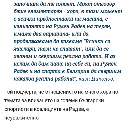
започнат да те плюят. Моят отговор
беше елементарен - хора, в този момент
с всички предпоставки на масата, с
излизането на Румен Радев на терен,
имаме два варианта- или да
продължаваме да казваме "Всички са
маскари, тези не стават", или да се
хванем и свършим реална работа. И аз
искам да дам шанс на себе си, на Румен
Радев и на спорта в България да свършим
някаква реална работа",
каза Николов.
Той подчерта, че отношението на много хора по
темата за влизането на големи български
спортисти в коалицията на Радев, е
неуважително.