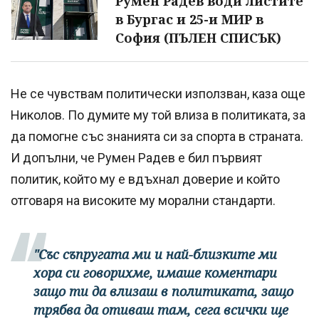
Румен Радев води листите
в Бургас и 25-и МИР в
София (ПЪЛЕН СПИСЪК)
Не се чувствам политически използван, каза още
Николов. По думите му той влиза в политиката, за
да помогне със знанията си за спорта в страната.
И допълни, че Румен Радев е бил първият
политик, който му е вдъхнал доверие и който
отговаря на високите му морални стандарти.
"Със съпругата ми и най-близките ми
хора си говорихме, имаше коментари
защо ти да влизаш в политиката, защо
трябва да отиваш там, сега всички ще