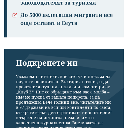
законодателят за туризма
До 5000 нелегални мигранти все
още остават в Сеута
Подкрепете ни
Уважаеми читатели, вие сте тук и днес, за да
научите новините от България и света, и да
прочетете актуални анализи и коментари от
„Клуб Z“. Ние се обръщаме към вас с молба –
имаме нужда от вашата подкрепа, за да
продължим. Вече години вие, читателите ни
в 97 държави на всички континенти по света,
отваряте всеки ден страницата ни в интернет
в търсене на истинска, независима и
качествена журналистика. Вие можете да
допринесете за нашия стремеж към