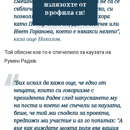
смешно, че хора, които може би не са се
излязохте от
събличали дори в час по физическо, си
профила си!
позволяват да дават оценки на хора
като Петър Стойчев, Данчо Йовчев или
Ивет Горанова, което е някакси нелепо",
каза още Николов.
Той обясни кое го е спечелило за каузата на
Румен Радев.
"Бих искал да кажа още, че едно от
нещата, които си говорихме с
президента Радев след напускането му
на поста и което ме спечели за каузата,
беше, че той ми сподели за проекта,
предложи ми участие и аз го попитах: "А
вие как виждате моята роля във вашия