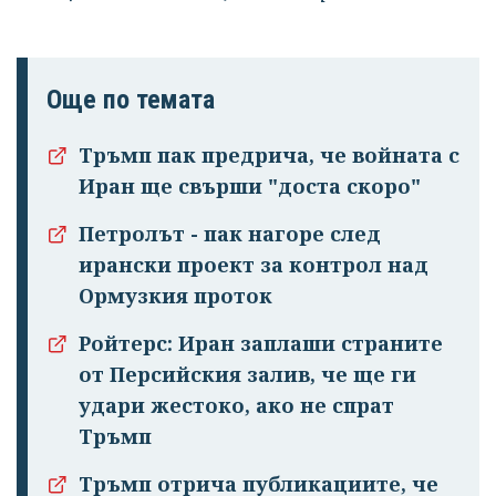
Още по темата
Тръмп пак предрича, че войната с
Иран ще свърши "доста скоро"
Петролът - пак нагоре след
ирански проект за контрол над
Успешно
Ормузкия проток
излязохте от
Ройтерс: Иран заплаши страните
профила си!
от Персийския залив, че ще ги
удари жестоко, ако не спрат
Тръмп
Тръмп отрича публикациите, че