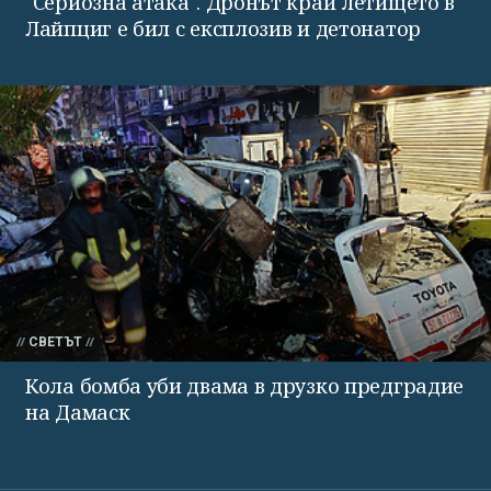
"Сериозна атака". Дронът край летището в
Лайпциг е бил с експлозив и детонатор
СВЕТЪТ
Кола бомба уби двама в друзко предградие
на Дамаск