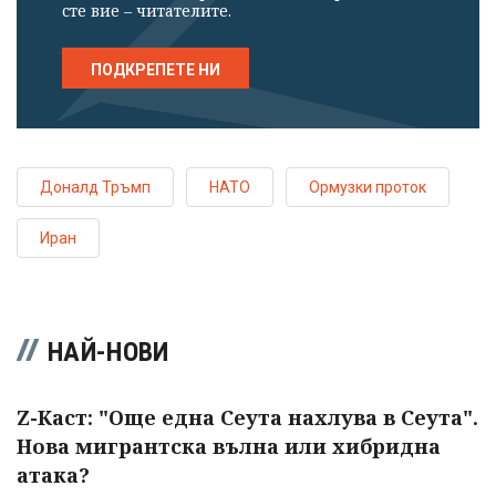
сте вие – читателите.
ПОДКРЕПЕТЕ НИ
Доналд Тръмп
НАТО
Ормузки проток
Иран
НАЙ-НОВИ
Z-Каст: "Още една Сеута нахлува в Сеута".
Нова мигрантска вълна или хибридна
атака?