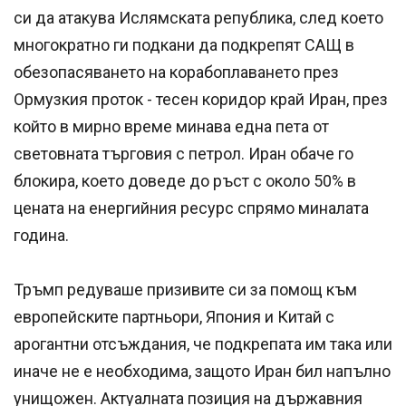
си да атакува Ислямската република, след което
многократно ги подкани да подкрепят САЩ в
обезопасяването на корабоплаването през
Ормузкия проток - тесен коридор край Иран, през
който в мирно време минава една пета от
световната търговия с петрол. Иран обаче го
блокира, което доведе до ръст с около 50% в
цената на енергийния ресурс спрямо миналата
година.
Тръмп редуваше призивите си за помощ към
европейските партньори, Япония и Китай с
арогантни отсъждания, че подкрепата им така или
иначе не е необходима, защото Иран бил напълно
унищожен. Актуалната позиция на държавния