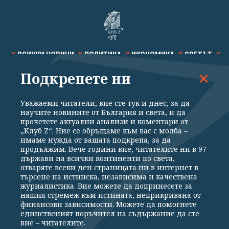
ВСИЧКИ НОВИНИ
ПОЛИТИКА
ИКОНОМИКА
СВЕТЪТ
Подкрепете ни
СПОРТ
КУЛТУРА
ТЕХНОЛОГИИ
КАЛЕЙДОСКОП
МНЕНИЯ
Уважаеми читатели, вие сте тук и днес, за да
научите новините от България и света, и да
прочетете актуални анализи и коментари от
„Клуб Z“. Ние се обръщаме към вас с молба –
имаме нужда от вашата подкрепа, за да
продължим. Вече години вие, читателите ни в 97
Общи условия
Политика за поверителност
държави на всички континенти по света,
отваряте всеки ден страницата ни в интернет в
Реклама
Партньори
Контакти
За Клуб Z
търсене на истинска, независима и качествена
Екип
Подкрепете ни
журналистика. Вие можете да допринесете за
нашия стремеж към истината, неприкривана от
финансови зависимости. Можете да помогнете
единственият поръчител на съдържание да сте
Издател на www.clubz.bg е „Клуб Зебра Медия“ ЕООД, София, ул. "Алеко
вие – читателите.
Константинов" 3. Всички права запазени 2026 „Клуб Зебра Медия“