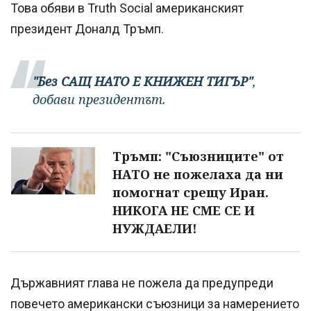
Това обяви в Truth Social американският
президент Доналд Тръмп.
"Без САЩ НАТО Е КНИЖЕН ТИГЪР"
,
добави президентът.
Тръмп: "Съюзниците" от
НАТО не пожелаха да ни
помогнат срещу Иран.
НИКОГА НЕ СМЕ СЕ И
НУЖДАЕЛИ!
Държавният глава не пожела да предупреди
повечето американски съюзници за намерението