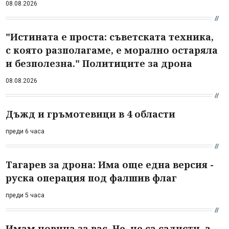
08.08.2026
"Истината е проста: съветската техника,
с която разполагаме, е морално остаряла
и безполезна." Политиците за дрона
08.08.2026
Дъжд и гръмотевици в 4 области
преди 6 часа
Тагарев за дрона: Има още една версия -
руска операция под фалшив флаг
преди 5 часа
Имам новина за вас. Не, не са садисти, а