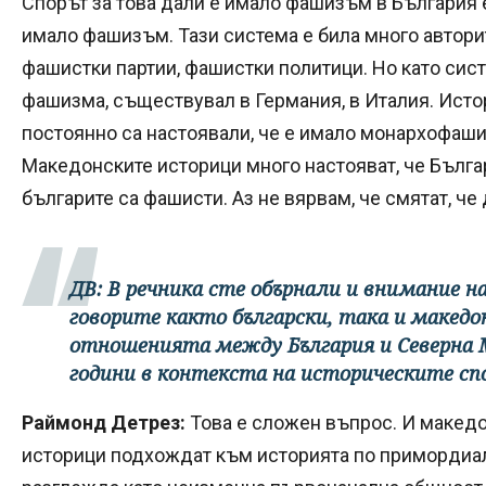
Спорът за това дали е имало фашизъм в България 
имало фашизъм. Тази система е била много авторит
фашистки партии, фашистки политици. Но като сис
фашизма, съществувал в Германия, в Италия. Исто
постоянно са настоявали, че е имало монархофашиз
Македонските историци много настояват, че Бълга
българите са фашисти. Аз не вярвам, че смятат, ч
ДВ: В речника сте обърнали и внимание на
говорите както български, така и македо
отношенията между България и Северна 
години в контекста на историческите сп
Раймонд Детрез:
Това е сложен въпрос. И македо
историци подхождат към историята по примордиал