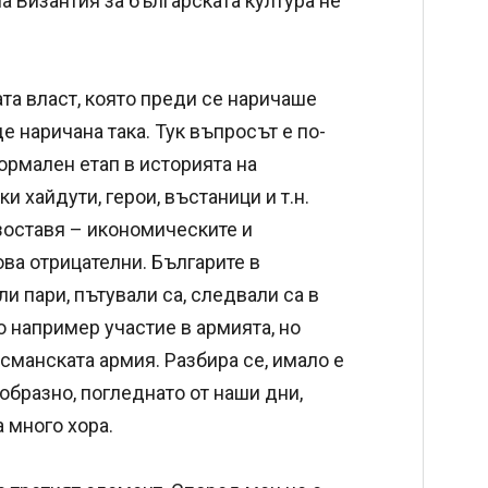
на Византия за българската култура не
ата власт, която преди се наричаше
 наричана така. Тук въпросът е по-
нормален етап в историята на
и хайдути, герои, въстаници и т.н.
зоставя – икономическите и
ова отрицателни. Българите в
и пари, пътували са, следвали са в
о например участие в армията, но
османската армия. Разбира се, имало е
образно, погледнато от наши дни,
 много хора.