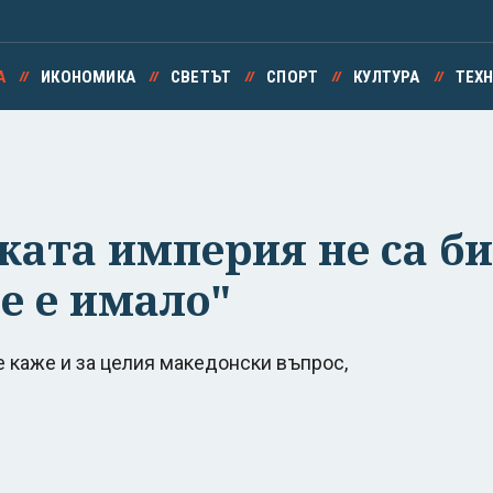
А
ИКОНОМИКА
СВЕТЪТ
СПОРТ
КУЛТУРА
ТЕХ
ката империя не са би
е е имало"
 се каже и за целия македонски въпрос,