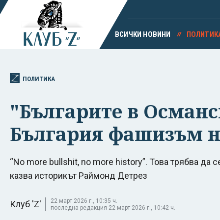
ВСИЧКИ НОВИНИ
ПОЛИТИК
ПОЛИТИКА
"Българите в Османс
България фашизъм н
“No more bullshit, no more history”. Това трябва да
казва историкът Раймонд Детрез
22 март 2026 г., 10:35 ч.
Клуб 'Z'
последна редакция 22 март 2026 г., 10:42 ч.