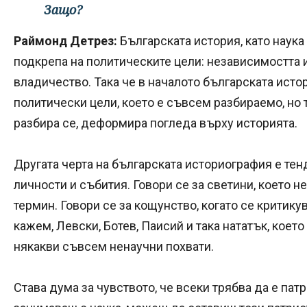
Защо?
Раймонд Детрез:
Българската история, като наука 
подкрепа на политическите цели: независимостта 
владичество. Така че в началото българската исто
политически цели, което е съвсем разбираемо, но т
разбира се, деформира погледа върху историята.
Другата черта на българската историография е тен
личности и събития. Говори се за светини, което не
термин. Говори се за кощунство, когато се критикув
кажем, Левски, Ботев, Паисий и така нататък, кое
някакви съвсем ненаучни похвати.
Става дума за чувството, че всеки трябва да е патр