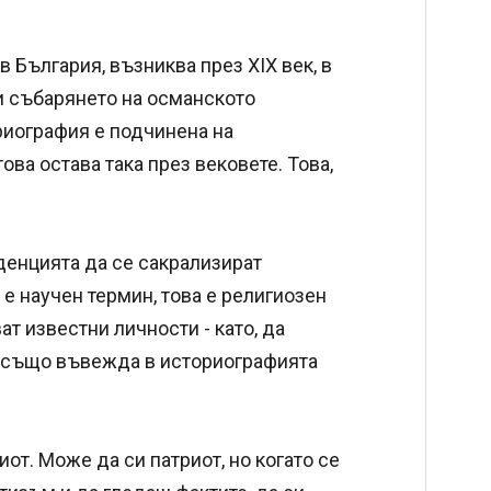
в България, възниква през XIX век, в
и събарянето на османското
риография е подчинена на
ова остава така през вековете. Това,
денцията да се сакрализират
 е научен термин, това е религиозен
ат известни личности - като, да
то също въвежда в историографията
иот. Може да си патриот, но когато се