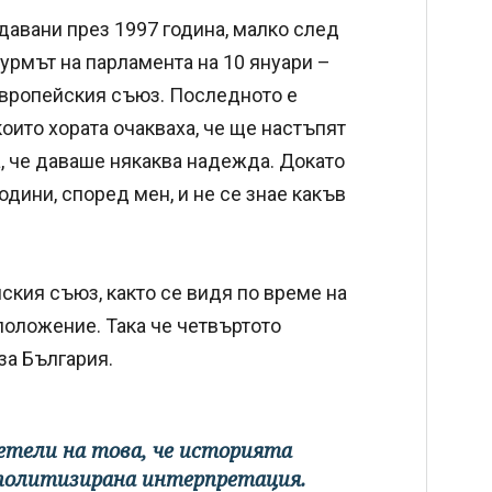
авани през 1997 година, малко след
урмът на парламента на 10 януари –
в Европейския съюз. Последното е
които хората очакваха, че ще настъпят
а, че даваше някаква надежда. Докато
одини, според мен, и не се знае какъв
кия съюз, както се видя по време на
положение. Така че четвъртото
за България.
детели на това, че историята
политизирана интерпретация.