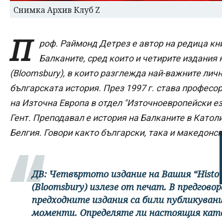
Снимка Архив Клуб Z
П
роф. Раймонд Детрез е автор на редица кни
Балканите, сред които и четирите издания на “
(Bloomsbury), в които разглежда най-важните личн
българската история. През 1997 г. става професор
на Източна Европа в отдел "Източноевропейски ез
Гент. Преподавал е история на Балканите в Катол
Белгия. Говори както български, така и македонск
ДВ: Четвъртото издание на Вашия “Historica
(Bloomsbury) излезе от печат. В предгово
предходните издания са били публикувани
моменти. Определяте ли настоящия кат