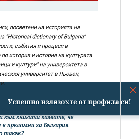
ги, посветени на историята на
Historical dictionary of Bulgaria”
ости, събития и процеси в
 по история и история на културата
ици и култури" на университета в
ическия университет в Льовен,
и.
Успешно излязохте от профила си!
l dictionary of Bulgaria”
ра към книгата казвате, че
 в преломни за България
о такъв?