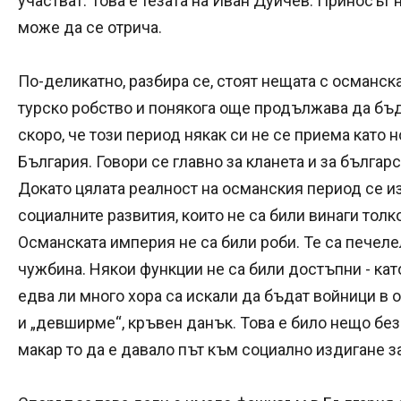
участват. Това е тезата на Иван Дуйчев. Приносът 
може да се отрича.
По-деликатно, разбира се, стоят нещата с османск
турско робство и понякога още продължава да бъде
скоро, че този период някак си не се приема като 
България. Говори се главно за кланета и за българск
Докато цялата реалност на османския период се и
социалните развития, които не са били винаги толк
Османската империя не са били роби. Те са печелел
чужбина. Някои функции не са били достъпни - кат
едва ли много хора са искали да бъдат войници в 
и „девширме“, кръвен данък. Това е било нещо без
макар то да е давало път към социално издигане за