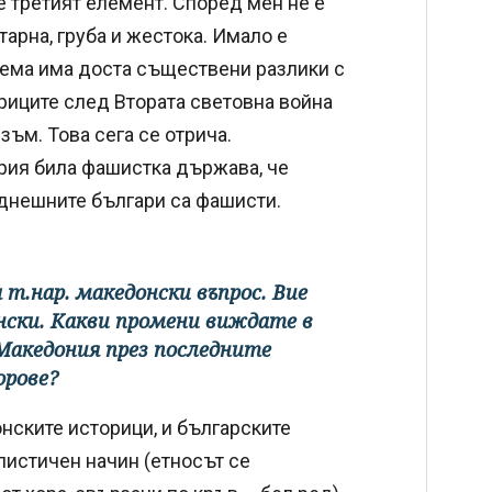
е третият елемент. Според мен не е
арна, груба и жестока. Имало е
тема има доста съществени разлики с
риците след Втората световна война
ъм. Това сега се отрича.
рия била фашистка държава, че
е днешните българи са фашисти.
 т.нар. македонски въпрос. Вие
нски. Какви промени виждате в
Македония през последните
орове?
нските историци, и българските
истичен начин (етносът се