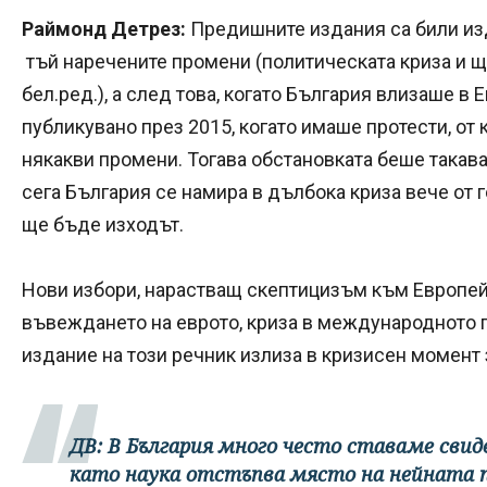
Раймонд Детрез:
Предишните издания са били изд
тъй наречените промени (политическата криза и щ
бел.ред.), а след това, когато България влизаше 
публикувано през 2015, когато имаше протести, от 
някакви промени. Тогава обстановката беше такав
сега България се намира в дълбока криза вече от г
ще бъде изходът.
Нови избори, нарастващ скептицизъм към Европейс
въвеждането на еврото, криза в международното 
издание на този речник излиза в кризисен момент 
ДВ: В България много често ставаме сви
като наука отстъпва място на нейната 