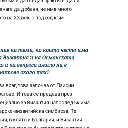
тизъм и да гледаш фактите, да си
днага да добавя, че има много
то на ХХ век, с подход към
ние на теми, по които често има
на Византия и на Османската
о и на въпроса имало ли е
 митове около тях?
а враг, това започва от Паисий.
врагове. И това се предава през
пециално за Византия напоследък има
арска-византийска симбиоза. Те
я, в която и България, и Византия