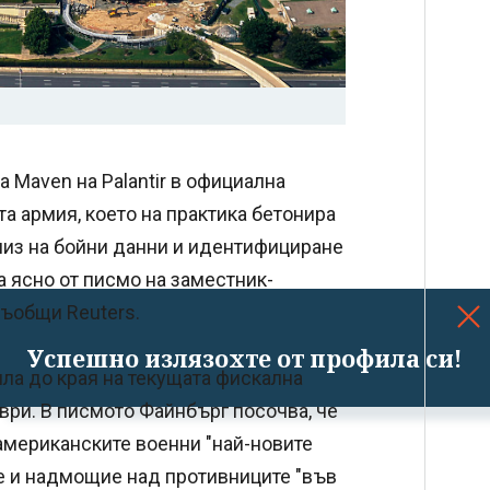
а Maven на Palantir в официална
та армия, което на практика бетонира
лиз на бойни данни и идентифициране
а ясно от писмо на заместник-
съобщи Reuters.
Успешно излязохте от профила си!
ла до края на текущата фискална
ври. В писмото Файнбърг посочва, че
американските военни "най-новите
е и надмощие над противниците "във