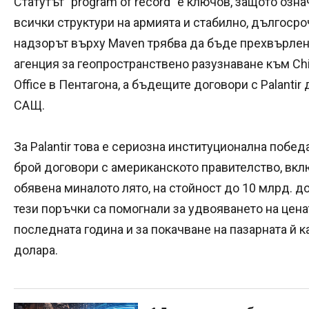
Статутът "program of record" е ключов, защото оз
всички структури на армията и стабилно, дългоср
надзорът върху Maven трябва да бъде прехвърлен
агенция за геопространствено разузнаване към Chief D
Office в Пентагона, а бъдещите договори с Palantir
САЩ.
За Palantir това е сериозна институционална побе
брой договори с американското правителство, вкл
обявена миналото лято, на стойност до 10 млрд. до
тези поръчки са помогнали за удвояването на цена
последната година и за покачване на пазарната й 
долара.