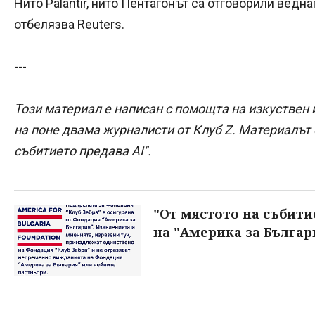
Нито Palantir, нито Пентагонът са отговорили ведна
отбелязва Reuters.
---
Този материал е написан с помощта на изкуствен 
на поне двама журналисти от Клуб Z. Материалът е
събитието предава AI".
"От мястото на събити
на "Америка за Българ