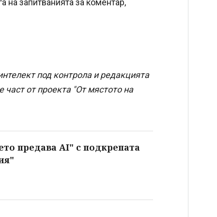
га на запитванията за коментар,
интелект под контрола и редакцията
 част от проекта "От мястото на
ето предава AI" с подкрепата
ия"