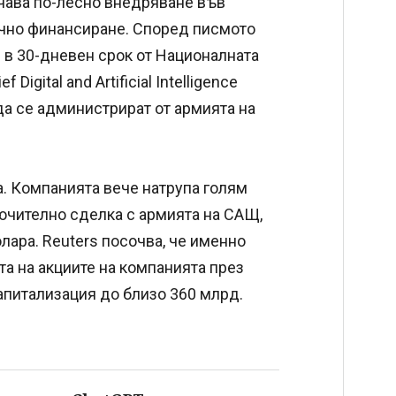
начава по-лесно внедряване във
очно финансиране. Според писмото
 в 30-дневен срок от Националната
igital and Artificial Intelligence
 да се администрират от армията на
да. Компанията вече натрупа голям
ючително сделка с армията на САЩ,
лара. Reuters посочва, че именно
та на акциите на компанията през
капитализация до близо 360 млрд.