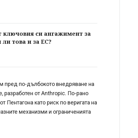
от ключовия си ангажимент за
 ли това и за ЕС?
ем пред по-дълбокото внедряване на
, разработен от Anthropic. По-рано
от Пентагона като риск по веригата на
пазните механизми и ограниченията