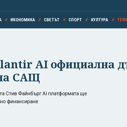
А
ИКОНОМИКА
СВЕТЪТ
СПОРТ
КУЛТУРА
ТЕХ
lantir AI официална 
 на САЩ
та Стив Файнбърг AI платформата ще
айно финансиране