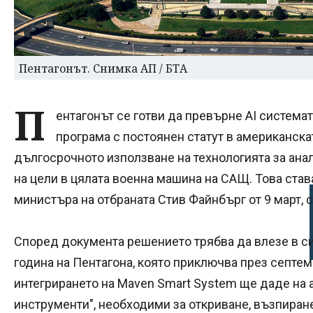
Пентагонът. Снимка АП / БТА
П
ентагонът се готви да превърне AI системат
програма с постоянен статут в американска
дългосрочното използване на технологията за ана
на цели в цялата военна машина на САЩ. Това став
министъра на отбраната Стив Файнбърг от 9 март, 
Според документа решението трябва да влезе в си
година на Пентагона, която приключва през септем
интегрирането на Maven Smart System ще даде на 
инструменти", необходими за откриване, възпиран