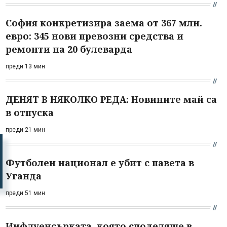
София конкретизира заема от 367 млн.
евро: 345 нови превозни средства и
ремонти на 20 булеварда
преди 13 мин
ДЕНЯТ В НЯКОЛКО РЕДА: Новините май са
в отпуска
преди 21 мин
Футболен национал е убит с павета в
Уганда
преди 51 мин
Инфлуенсърката, която споделяше в