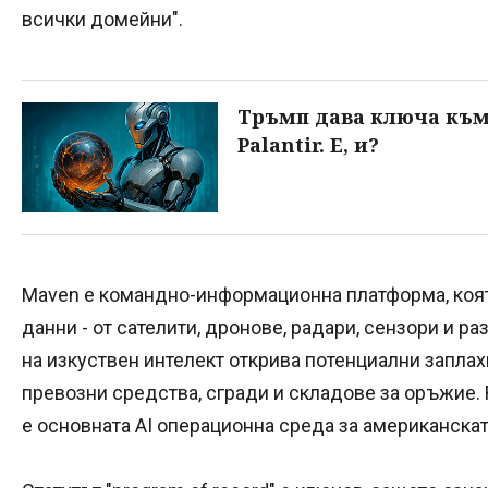
всички домейни".
Тръмп дава ключа към
Palantir. Е, и?
Maven е командно-информационна платформа, коят
данни - от сателити, дронове, радари, сензори и р
на изкуствен интелект открива потенциални заплах
превозни средства, сгради и складове за оръжие. 
е основната AI операционна среда за американскат