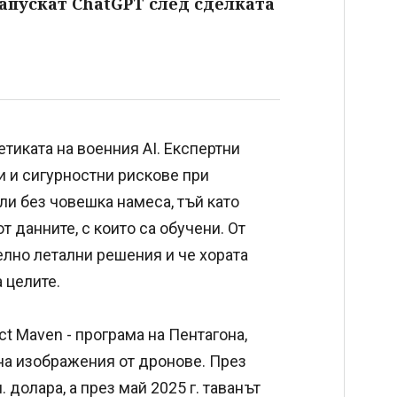
напускат ChatGPT след сделката
тиката на военния AI. Eкспертни
 и сигурностни рискове при
ли без човешка намеса, тъй като
 данните, с които са обучени. От
телно летални решения и че хората
 целите.
t Maven - програма на Пентагона,
 на изображения от дронове. През
. долара, а през май 2025 г. таванът