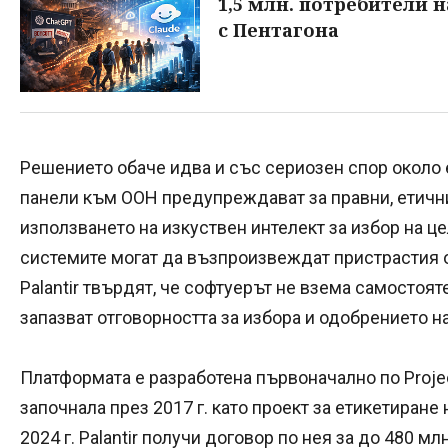
1,5 млн. потребители 
с Пентагона
Решението обаче идва и със сериозен спор около е
панели към ООН предупреждават за правни, етични
използването на изкуствен интелект за избор на це
системите могат да възпроизвеждат пристрастия от
Palantir твърдят, че софтуерът не взема самостоя
запазват отговорността за избора и одобрението на
Платформата е разработена първоначално по Projec
започнала през 2017 г. като проект за етикетиране
2024 г. Palantir получи договор по нея за до 480 млн