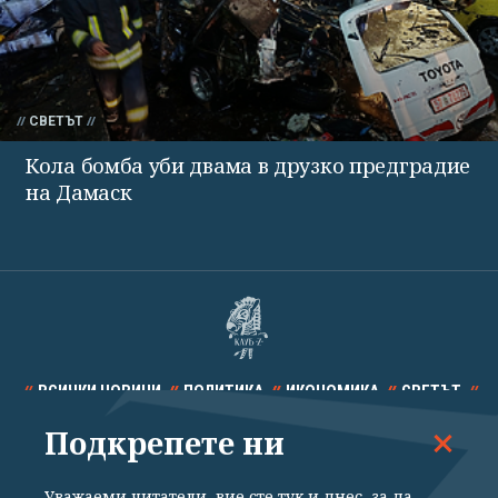
СВЕТЪТ
Кола бомба уби двама в друзко предградие
на Дамаск
ВСИЧКИ НОВИНИ
ПОЛИТИКА
ИКОНОМИКА
СВЕТЪТ
Подкрепете ни
СПОРТ
КУЛТУРА
ТЕХНОЛОГИИ
КАЛЕЙДОСКОП
МНЕНИЯ
Уважаеми читатели, вие сте тук и днес, за да