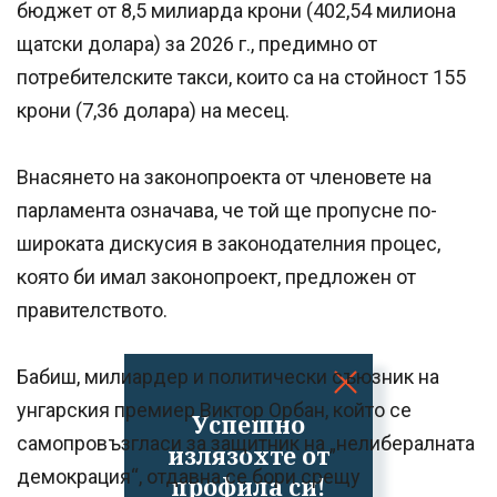
бюджет от 8,5 милиарда крони (402,54 милиона
щатски долара) за 2026 г., предимно от
потребителските такси, които са на стойност 155
крони (7,36 долара) на месец.
Внасянето на законопроекта от членовете на
парламента означава, че той ще пропусне по-
широката дискусия в законодателния процес,
която би имал законопроект, предложен от
правителството.
Бабиш, милиардер и политически съюзник на
унгарския премиер Виктор Орбан, който се
Успешно
самопровъзгласи за защитник на „нелибералната
излязохте от
демокрация“, отдавна се бори срещу
профила си!