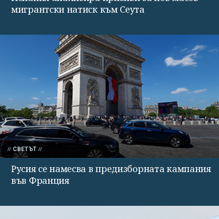
мигрантски натиск към Сеута
СВЕТЪТ
Русия се намесва в предизборната кампания
във Франция