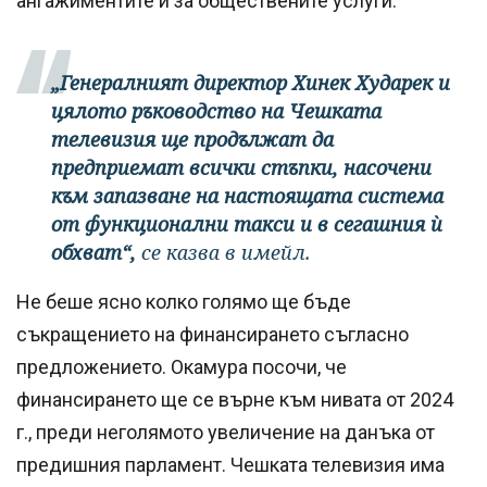
ангажиментите ѝ за обществените услуги.
„Генералният директор Хинек Хударек и
цялото ръководство на Чешката
телевизия ще продължат да
предприемат всички стъпки, насочени
към запазване на настоящата система
от функционални такси и в сегашния ѝ
обхват“,
се казва в имейл.
Не беше ясно колко голямо ще бъде
съкращението на финансирането съгласно
предложението. Окамура посочи, че
финансирането ще се върне към нивата от 2024
г., преди неголямото увеличение на данъка от
предишния парламент. Чешката телевизия има