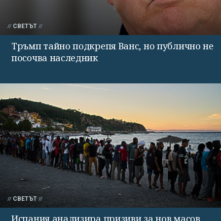
СВЕТЪТ
Тръмп тайно подкрепя Ванс, но публично не
посочва наследник
СВЕТЪТ
Испания анализира призиви за нов масов