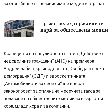
за отслабване на независимите медии в страната.
Тръмп реже държавните
парѝ за обществени медии
Коалицията на популистката партия „Действие на
недоволните граждани“ (AНО) на премиера
Андрей Бабиш, крайнодясната „Свобода и пряка
демокрация“ (СДП) и евроскептичната
„Автомобилисти за себе си“ ще внесат
законопроект за отмяна на месечната такса за
ползване на обществените медии за възрастни
хора, млади хора и за компании.