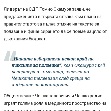
Лидерът на СДП Томио Окамура заяви, че
предложението е първата стъпка към плана на
правителството за пълна отмяна на таксите за
ползване и финансирането да се поеме изцяло от
държавния бюджет.
„Нашите избиратели искат край на
таксите за ползване“
, каза Окамура пред
репортери в коментар, излъчен по
Чешката телевизия след среща на
лидерите на коалицията.
Обществените Чешка телевизия и Чешко радио
играят голяма роля в медийното пространство на
страната, като Чешката телевизия твърди, че е