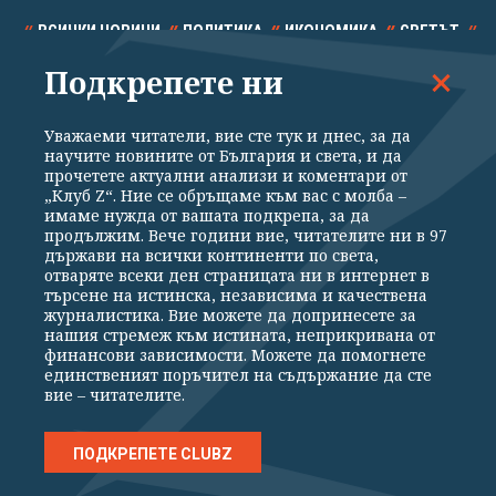
ВСИЧКИ НОВИНИ
ПОЛИТИКА
ИКОНОМИКА
СВЕТЪТ
Подкрепете ни
СПОРТ
КУЛТУРА
ТЕХНОЛОГИИ
КАЛЕЙДОСКОП
МНЕНИЯ
Уважаеми читатели, вие сте тук и днес, за да
научите новините от България и света, и да
прочетете актуални анализи и коментари от
„Клуб Z“. Ние се обръщаме към вас с молба –
имаме нужда от вашата подкрепа, за да
продължим. Вече години вие, читателите ни в 97
Общи условия
Политика за поверителност
държави на всички континенти по света,
отваряте всеки ден страницата ни в интернет в
Реклама
Партньори
Контакти
За Клуб Z
търсене на истинска, независима и качествена
Екип
Подкрепете ни
журналистика. Вие можете да допринесете за
нашия стремеж към истината, неприкривана от
финансови зависимости. Можете да помогнете
единственият поръчител на съдържание да сте
Издател на www.clubz.bg е „Клуб Зебра Медия“ ЕООД, София, ул. "Алеко
вие – читателите.
Константинов" 3. Всички права запазени 2026 „Клуб Зебра Медия“
ЕООД.
Препечатването на материали, снимки и видео от www.clubz.bg без
разрешение ще бъде преследвано по съдебен път, съгласно
ПОДКРЕПЕТЕ CLUBZ
ОБЩИТЕ УСЛОВИЯ