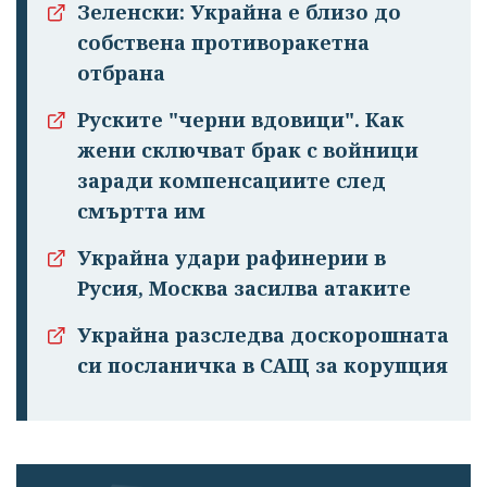
Зеленски: Украйна е близо до
излязохте от
собствена противоракетна
профила си!
отбрана
Руските "черни вдовици". Как
жени сключват брак с войници
заради компенсациите след
смъртта им
Украйна удари рафинерии в
Русия, Москва засилва атаките
Украйна разследва доскорошната
си посланичка в САЩ за корупция