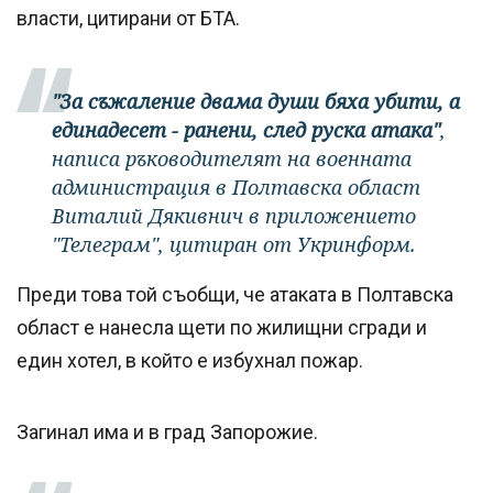
власти, цитирани от БТА.
"За съжаление двама души бяха убити, а
единадесет - ранени, след руска атака"
,
написа ръководителят на военната
администрация в Полтавска област
Виталий Дякивнич в приложението
"Телеграм", цитиран от Укринформ.
Преди това той съобщи, че атаката в Полтавска
област е нанесла щети по жилищни сгради и
един хотел, в който е избухнал пожар.
Загинал има и в град Запорожие.