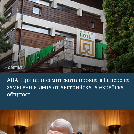
СВЕТЪТ
АПА: При антисемитската проява в Банско са
замесени и деца от австрийската еврейска
общност