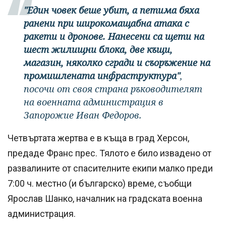
"Един човек беше убит, а петима бяха
ранени при широкомащабна атака с
ракети и дронове. Нанесени са щети на
шест жилищни блока, две къщи,
магазин, няколко сгради и съоръжение на
промишлената инфраструктура"
,
посочи от своя страна ръководителят
на военната администрация в
Запорожие Иван Федоров.
Четвъртата жертва е в къща в град Херсон,
предаде Франс прес. Тялото е било извадено от
развалините от спасителните екипи малко преди
7:00 ч. местно (и българско) време, съобщи
Ярослав Шанко, началник на градската военна
администрация.