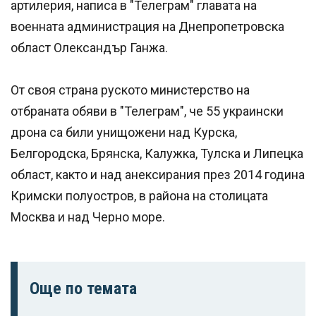
артилерия, написа в "Телеграм" главата на
военната администрация на Днепропетровска
област Олександър Ганжа.
От своя страна руското министерство на
отбраната обяви в "Телеграм", че 55 украински
дрона са били унищожени над Курска,
Белгородска, Брянска, Калужка, Тулска и Липецка
област, както и над анексирания през 2014 година
Кримски полуостров, в района на столицата
Москва и над Черно море.
Още по темата
Успешно