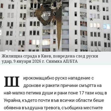
Жилищна сграда в Киев, повредена след руски
удар, 9 януари 2026 г. Снимка АП/БТА
Ш
ирокомащабно руско нападение с
дронове и ракети причини смъртта на
най-малко петима души и рани поне 17 тази нощ в
Украйна, където почти във всички области беше
обявена въздушна тревога, съобщиха местните