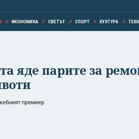
А
ИКОНОМИКА
СВЕТЪТ
СПОРТ
КУЛТУРА
ТЕХ
та яде парите за рем
ивоти
ужебният премиер