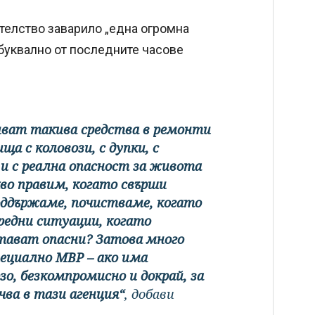
телство заварило „една огромна
буквално от последните часове
ливат такива средства в ремонти
ща с коловози, с дупки, с
и с реална опасност за живота
кво правим, когато свърши
оддържаме, почистваме, когато
редни ситуации, когато
тават опасни? Затова много
ециално МВР – ако има
зо, безкомпромисно и докрай, за
чва в тази агенция“
, добави