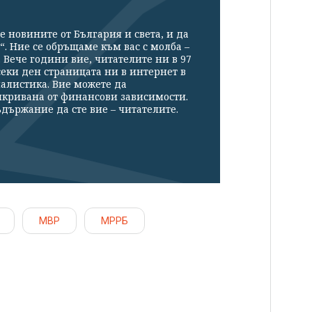
е новините от България и света, и да
“. Ние се обръщаме към вас с молба –
Вече години вие, читателите ни в 97
секи ден страницата ни в интернет в
налистика. Вие можете да
икривана от финансови зависимости.
държание да сте вие – читателите.
МВР
МРРБ