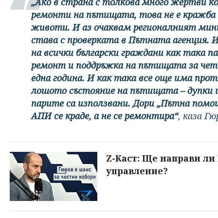
„Ако в страна с толкова много жертви к
ремонти на пътищата, това не е кражба н
животи. И аз очаквам регионалният мини
става с проверката в Пътната агенция. И
на всички български граждани как така п
ремонт и поддръжка на пътищата за чети
една година. И как така все още има пр
лошото състояние на пътищата – дупки и
парите са използвани. Дори „Пътна помощ
АПИ се краде, а не се ремонтира“
, каза Гю
Z-Каст: Ще направи ли
управление?