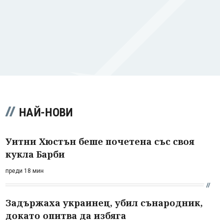
НАЙ-НОВИ
Уитни Хюстън беше почетена със своя
кукла Барби
преди 18 мин
Задържаха украинец, убил сънародник,
докато опитва да избяга