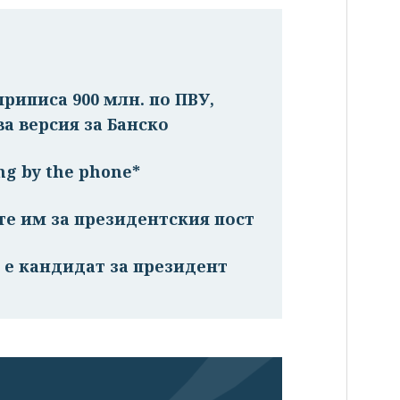
риписа 900 млн. по ПВУ,
ва версия за Банско
ng by the phone*
те им за президентския пост
 е кандидат за президент