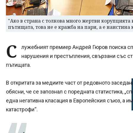
"Ако в страна с толкова много жертви корупцията
пътищата, това не е кражба на пари, а е наистина
С
лужебният премиер Андрей Гюров поиска сп
нарушения и престъпления, свързани със с
пътищата.
В откритата за медиите част от редовното заседан
обясни, че се запознал с поредната статистика, „
една негативна класация в Европейския съюз, а и
катастрофи“.