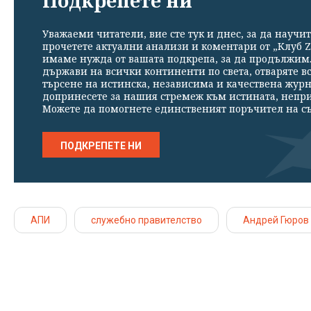
Подкрепете ни
Уважаеми читатели, вие сте тук и днес, за да научит
прочетете актуални анализи и коментари от „Клуб Z
имаме нужда от вашата подкрепа, за да продължим. 
държави на всички континенти по света, отваряте в
търсене на истинска, независима и качествена жур
допринесете за нашия стремеж към истината, непр
Можете да помогнете единственият поръчител на съ
ПОДКРЕПЕТЕ НИ
АПИ
служебно правителство
Андрей Гюров