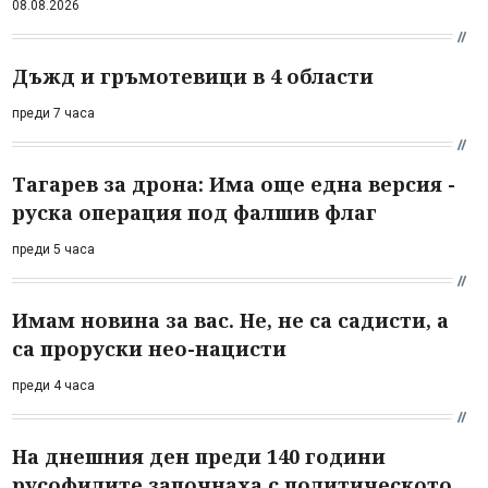
08.08.2026
Дъжд и гръмотевици в 4 области
преди 7 часа
Тагарев за дрона: Има още една версия -
руска операция под фалшив флаг
преди 5 часа
Имам новина за вас. Не, не са садисти, а
са проруски нео-нацисти
преди 4 часа
На днешния ден преди 140 години
русофилите започнаха с политическото