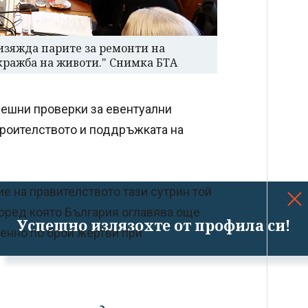
 изяжда парите за ремонти на
 кражба на животи." Снимка БТА
ешни проверки за евентуални
троителството и поддръжката на
ие на правителството тази сутрин той
според която България оглавява още
Успешно излязохте от профила си!
менно по брой жертви при