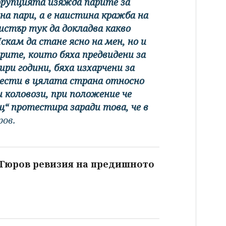
орупцията изяжда парите за
а пари, а е наистина кражба на
стър тук да докладва какво
скам да стане ясно на мен, но и
арите, които бяха предвидени за
ри години, бяха изхарчени за
отести в цялата страна относно
 коловози, при положение че
“ протестира заради това, че в
ров.
 Гюров ревизия на предишното