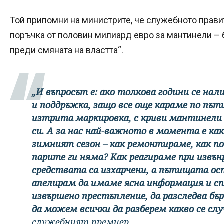
Той припомни на министрите, че служебното прави
поръчка от половин милиард евро за мантинели – 
преди смяната на властта“.
„И въпросът е: ако толкова години се на
и поддръжка, защо все още караме по пъти
изтрита маркировка, с криви мантинели 
си. А за нас най-важното в момента е ка
зимният сезон – как ремонтираме, как п
парите ги няма? Как реагираме при извън
средствата са изхарчени, а пътищата ос
апелирам да имаме ясна информация и сп
извършено престъпление, да разследва бър
да можем всички да разберем какво се слу
служебният премиер.