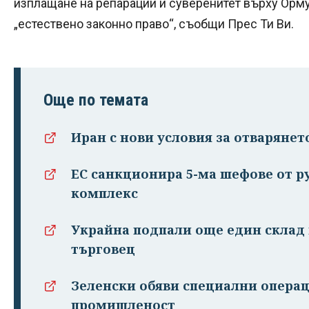
изплащане на репарации и суверенитет върху Ормуз
„естествено законно право“, съобщи Прес Ти Ви.
Още по темата
Иран с нови условия за отварянет
ЕС санкционира 5-ма шефове от 
комплекс
Украйна подпали още един склад 
търговец
Зеленски обяви специални операц
промишленост