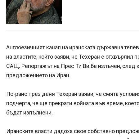
Англоезичният канал на иранската държавна теле
на властите, който заяви, че Техеран е отхвърлил 
САЩ. Репортажът на Прес Ти Ви бе излъчен, след 
предложението на Иран.
По-рано през деня Техеран заяви, че смята услов
подчерта, че ще прекрати войната във време, коет
бъдат изпълнени.
Иранските власти дадоха свое собствено предлож