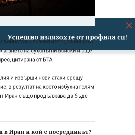
Успешно излязохте от профила си!
а войната в Близкия изток, съобщиха
олагането на сухопътни войски и още
ес, цитирана от БТА.
лия и извърши нови атаки срещу
е, в резултат на което избухна голям
ят Иран също продължава да бъде
п в Иран и кой е посредникът?