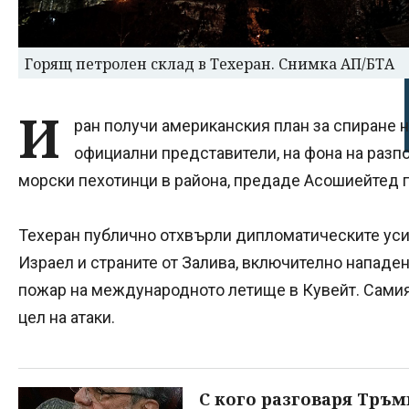
Горящ петролен склад в Техеран. Снимка АП/БТА
И
ран получи американския план за спиране н
официални представители, на фона на разп
морски пехотинци в района, предаде Асошиейтед пр
Техеран публично отхвърли дипломатическите уси
Израел и страните от Залива, включително нападени
пожар на международното летище в Кувейт. Сами
цел на атаки.
С кого разговаря Тръм