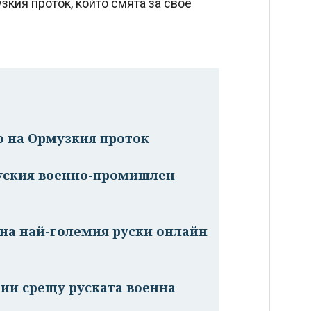
кия проток, който смята за свое
о на Ормузкия проток
руския военно-промишлен
на най-големия руски онлайн
ии срещу руската военна