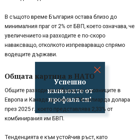
В същото време България остава близо до
минималния праг от 2% от БВП, което означава, че
увеличението на разходите е по-скоро
наваксващо, отколкото изпреварващо спрямо
водещите държави.
Общата картина в НАТО
Успешно
излязохте от
Общите разходи за отбрана на съюзниците в
профила си!
Европа и Канада достигат 574 милиарда долара
през 2025 г., което представлява 2,33% от
комбинирания им БВП.
Тенденцията е към устойчив ръст, като