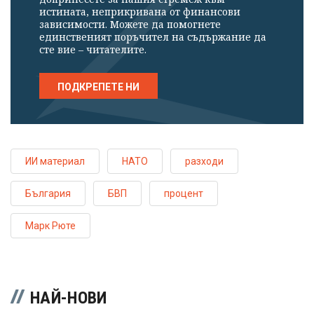
истината, неприкривана от финансови
зависимости. Можете да помогнете
единственият поръчител на съдържание да
сте вие – читателите.
ПОДКРЕПЕТЕ НИ
ИИ материал
НАТО
разходи
България
БВП
процент
Марк Рюте
НАЙ-НОВИ