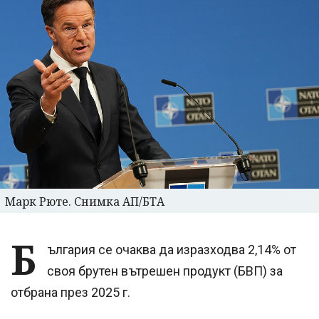
Марк Рюте. Снимка АП/БТА
Б
ългария се очаква да изразходва 2,14% от
своя брутен вътрешен продукт (БВП) за
отбрана през 2025 г.