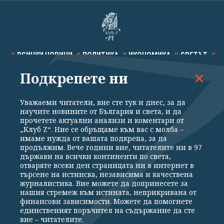
ВСИЧКИ НОВИНИ
ПОЛИТИКА
ИКОНОМИКА
СВЕТЪТ
Подкрепете ни
СПОРТ
КУЛТУРА
ТЕХНОЛОГИИ
КАЛЕЙДОСКОП
МНЕНИЯ
Уважаеми читатели, вие сте тук и днес, за да
научите новините от България и света, и да
прочетете актуални анализи и коментари от
„Клуб Z“. Ние се обръщаме към вас с молба –
имаме нужда от вашата подкрепа, за да
продължим. Вече години вие, читателите ни в 97
Общи условия
Политика за поверителност
държави на всички континенти по света,
отваряте всеки ден страницата ни в интернет в
Реклама
Партньори
Контакти
За Клуб Z
търсене на истинска, независима и качествена
Екип
Подкрепете ни
журналистика. Вие можете да допринесете за
нашия стремеж към истината, неприкривана от
финансови зависимости. Можете да помогнете
единственият поръчител на съдържание да сте
Издател на www.clubz.bg е „Клуб Зебра Медия“ ЕООД, София, ул. "Алеко
вие – читателите.
Константинов" 3. Всички права запазени 2026 „Клуб Зебра Медия“