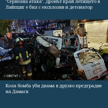
"Сериозна атака". Дронът край летището в
Лайпциг е бил с експлозив и детонатор
СВЕТЪТ
Кола бомба уби двама в друзко предградие
на Дамаск