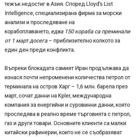
тежък недостиг в Азия. Според Lloyd’s List
Intelligence, специализирана фирма за морски
анализи и проследяване на
корабоплаването,
едва 150 кораба са преминали
от 1 март досега
– приблизително колкото за
един ден преди конфликта.
Въпреки блокадата самият Иран продължава да
изнася почти непроменени количества петрол от
терминала на остров Харг – 1,6 млн. барела през
март, сочат данни на Kpler, международна
компания за енергийни и суровинни данни, която
проследява в реално време търговията с петрол,
газ и други товари. Основните клиенти са малки
китайски рафинерии, които не се съобразяват