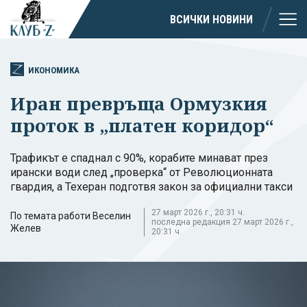
ВСИЧКИ НОВИНИ
ИКОНОМИКА
Иран превръща Ормузкия
проток в „платен коридор“
Трафикът е спаднал с 90%, корабите минават през
ирански води след „проверка“ от Революционната
гвардия, а Техеран подготвя закон за официални такси
27 март 2026 г., 20:31 ч.
По темата работи Веселин
последна редакция 27 март 2026 г.,
Желев
20:31 ч.