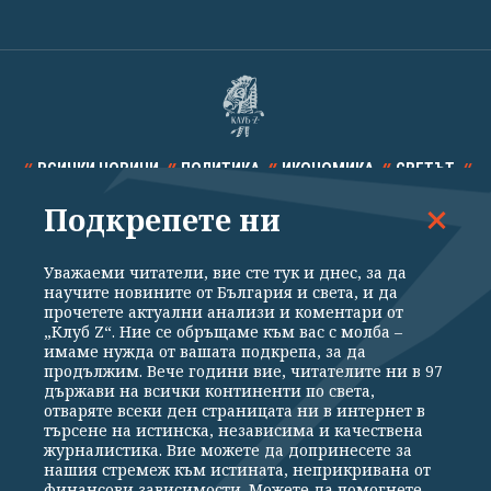
ВСИЧКИ НОВИНИ
ПОЛИТИКА
ИКОНОМИКА
СВЕТЪТ
Подкрепете ни
СПОРТ
КУЛТУРА
ТЕХНОЛОГИИ
КАЛЕЙДОСКОП
МНЕНИЯ
Уважаеми читатели, вие сте тук и днес, за да
научите новините от България и света, и да
прочетете актуални анализи и коментари от
„Клуб Z“. Ние се обръщаме към вас с молба –
имаме нужда от вашата подкрепа, за да
продължим. Вече години вие, читателите ни в 97
Общи условия
Политика за поверителност
държави на всички континенти по света,
отваряте всеки ден страницата ни в интернет в
Реклама
Партньори
Контакти
За Клуб Z
търсене на истинска, независима и качествена
Екип
Подкрепете ни
журналистика. Вие можете да допринесете за
нашия стремеж към истината, неприкривана от
финансови зависимости. Можете да помогнете