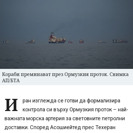
Кораби преминават през Ормузкия проток. Снимка
АП/БТА
И
ран изглежда се готви да формализира
контрола си върху Ормузкия проток – най-
важната морска артерия за световните петролни
доставки. Според Асошиейтед прес Техеран