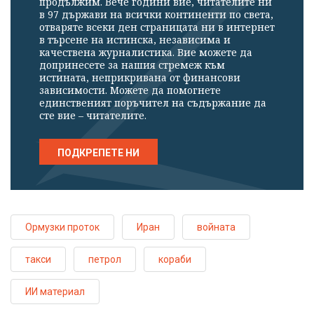
продължим. Вече години вие, читателите ни
в 97 държави на всички континенти по света,
отваряте всеки ден страницата ни в интернет
в търсене на истинска, независима и
качествена журналистика. Вие можете да
допринесете за нашия стремеж към
истината, неприкривана от финансови
зависимости. Можете да помогнете
единственият поръчител на съдържание да
сте вие – читателите.
ПОДКРЕПЕТЕ НИ
Ормузки проток
Иран
войната
такси
петрол
кораби
ИИ материал