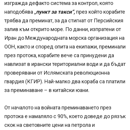
изгражда дефакто система за контрол, която
наподобява „
пункт за такси“,
през който корабите
трябва да преминат, за да стигнат от Персийския
залив към открито море. По данни, изпратени от
Иран до Международната морска организация на
ООН, както и според опита на екипажи, преминали
през протока, корабите вече са принудени да
навлизат в ирански териториални води и да бъдат
проверявани от Ислямската революционна
гвардия (КГИР). Най-малко два кораба са платили
за преминаване – в китайски юани.
От началото на войната преминаването през
протока е намаляло с 90%, което доведе до рязък
скок на световните цени на петрола и