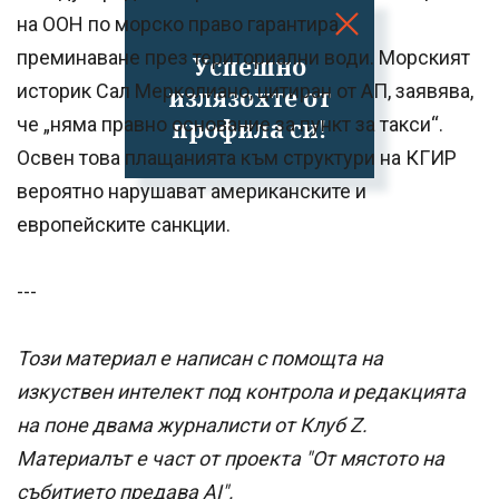
на ООН по морско право гарантира
преминаване през териториални води. Морският
Успешно
историк Сал Мерколиано, цитиран от АП, заявява,
излязохте от
профила си!
че „няма правно основание за пункт за такси“.
Освен това плащанията към структури на КГИР
вероятно нарушават американските и
европейските санкции.
---
Този материал е написан с помощта на
изкуствен интелект под контрола и редакцията
на поне двама журналисти от Клуб Z.
Материалът е част от проекта "От мястото на
събитието предава AI".