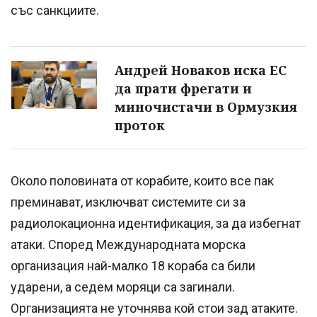
със санкциите.
Андрей Новаков иска ЕС
да прати фрегати и
миночистачи в Ормузкия
проток
Около половината от корабите, които все пак
преминават, изключват системите си за
радиолокационна идентификация, за да избегнат
атаки. Според Международната морска
организация най-малко 18 кораба са били
ударени, а седем моряци са загинали.
Организацията не уточнява кой стои зад атаките.