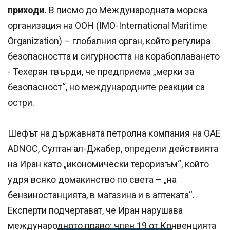
приходи.
В писмо до Международната морска
организация на ООН (IMO-International Maritime
Organization) – глобалния орган, който регулира
безопасността и сигурността на корабоплаването
- Техеран твърди, че предприема „мерки за
безопасност“, но международните реакции са
остри.
Шефът на държавната петролна компания на ОАЕ
ADNOC, Султан ал-Джабер, определи действията
на Иран като „икономически тероризъм“, който
удря всяко домакинство по света – „на
бензиностанцията, в магазина и в аптеката“.
Експерти подчертават, че Иран нарушава
международното право: член 19 от Конвенцията