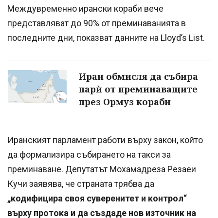
Междувременно ирански кораби вече
представляват до 90% от преминаванията в
последните дни, показват данните на Lloyd’s List.
Иран обмисля да събира
парѝ от преминаващите
през Ормуз кораби
Иранският парламент работи върху закон, който
да формализира събирането на такси за
преминаване. Депутатът Мохамадреза Резаеи
Кучи заявява, че страната трябва да
„кодифицира своя суверенитет и контрол“
върху протока и да създаде нов източник на