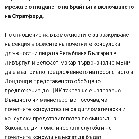
мрежа е отпадането на Брайтън и включването
на Стратфорд.
По отношение на възможностите за разкриване
на секция в офисите на почетните консулски
длъжностни лица на Република България в
Ливърпул и Белфаст, макар първоначално МВнР
да е възприело предложението на посолството в
Лондонq в представеното обобщено
предложение до ЦИК такова не е направено.
Външното ни министерство посочва, че
почетните консулства не са дипломатически и
консулски представителства по смисъл на
Закона за дипломатическата служба и че
почетните консули не могат да бъдат