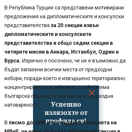
В Република Турция са представени мотивирани
предложения на дипломатическите и консулски
представителства
за 20 секции извън
дипломатическите и консулските
представителства и общо седем секции в
четирите мисии в Анкара, Истанбул, Одрин и
Бурса.
Изрично е посочено, че не е възможно да
бъдат запазени всички места от предходни
избори, поради което е извършено териториално
концентриране към районите с най-голяма
българска общност и най-висока предходна
Успешно
натовареност.
излязохте от
профила си!
В
писмо до ЦИК е потвърдена позицията на
МВнР, че няма да бъдат образувани секции в