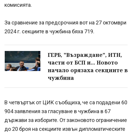
комисията.
За сравнение за предсрочния вот на 27 октомври
2024 г. секциите в чужбина бяха 719.
ГЕРБ, "Възраждане", ИТН,
части от БСП и... Новото
начало орязаха секциите в
чужбина
В четвъртък от ЦИК съобщиха, че са подадени 60
904 заявления за гласуване в чужбина в 67
държави за изборите. От законовото ограничение
до 20 броя на секциите извън дипломатическите