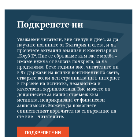
Подкрепете ни
Уважаеми читатели, вие сте тук и днес, за да
научите новините от България и света, и да
прочетете актуални анализи и коментари от
„Клуб Z“. Ние се обръщаме към вас с молба –
имаме нужда от вашата подкрепа, за да
продължим. Вече години вие, читателите ни
в 97 държави на всички континенти по света,
отваряте всеки ден страницата ни в интернет
в търсене на истинска, независима и
качествена журналистика. Вие можете да
допринесете за нашия стремеж към
истината, неприкривана от финансови
зависимости. Можете да помогнете
единственият поръчител на съдържание да
сте вие – читателите.
ПОДКРЕПЕТЕ НИ