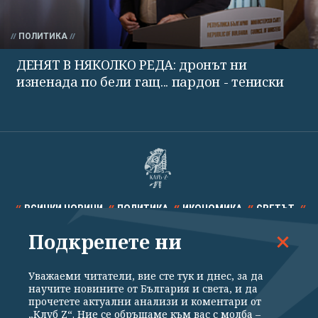
ПОЛИТИКА
ДЕНЯТ В НЯКОЛКО РЕДА: дронът ни
изненада по бели гащ... пардон - тениски
ВСИЧКИ НОВИНИ
ПОЛИТИКА
ИКОНОМИКА
СВЕТЪТ
Подкрепете ни
СПОРТ
КУЛТУРА
ТЕХНОЛОГИИ
КАЛЕЙДОСКОП
МНЕНИЯ
Уважаеми читатели, вие сте тук и днес, за да
научите новините от България и света, и да
прочетете актуални анализи и коментари от
„Клуб Z“. Ние се обръщаме към вас с молба –