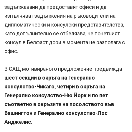
задължавани да предоставят офиси и да
изпълняват задължения на ръководители на
дипломатически и консулски представителства,
като допълнително се отбелязва, че почетният
консул в Белфаст дори в момента не разполага с
офис.
В САЩ мотивираното предложение предвижда
шест секции в окръга на Генерално
консулство-Чикаго, четири в окръга на
Генерално консулство-Ню Йорк и по пет
съответно в окръзите на посолството във
Вашингтон и Генерално консулство-Лос
Анджелис.