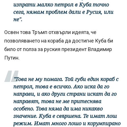
изпрати малко петрол в Куба точно
сега, нямам проблем дали е Русия, или
не".
Освен това Тръмп отхвърли идеята, че
позволяването на кораба да достигне Куба би
било от полза за руския президент Владимир
Путин.
"Това не му помага. Той губи един кораб с
петрол, това е всичко. Ако иска да го
направи, и ако други страни искат да го
направят, това не ме притеснява
особено. Това няма да има никакво
значение. Куба е свършена. Те имат лош
режим. Имат много лошо и корумпирано