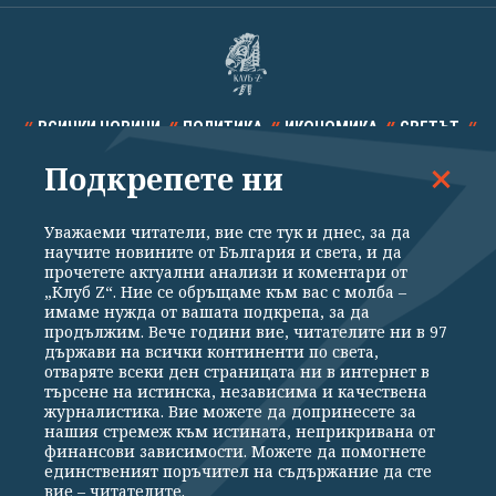
ВСИЧКИ НОВИНИ
ПОЛИТИКА
ИКОНОМИКА
СВЕТЪТ
Подкрепете ни
СПОРТ
КУЛТУРА
ТЕХНОЛОГИИ
КАЛЕЙДОСКОП
МНЕНИЯ
Уважаеми читатели, вие сте тук и днес, за да
научите новините от България и света, и да
прочетете актуални анализи и коментари от
„Клуб Z“. Ние се обръщаме към вас с молба –
имаме нужда от вашата подкрепа, за да
продължим. Вече години вие, читателите ни в 97
Общи условия
Политика за поверителност
държави на всички континенти по света,
отваряте всеки ден страницата ни в интернет в
Реклама
Партньори
Контакти
За Клуб Z
търсене на истинска, независима и качествена
Екип
Подкрепете ни
журналистика. Вие можете да допринесете за
нашия стремеж към истината, неприкривана от
финансови зависимости. Можете да помогнете
единственият поръчител на съдържание да сте
Издател на www.clubz.bg е „Клуб Зебра Медия“ ЕООД, София, ул. "Алеко
вие – читателите.
Константинов" 3. Всички права запазени 2026 „Клуб Зебра Медия“