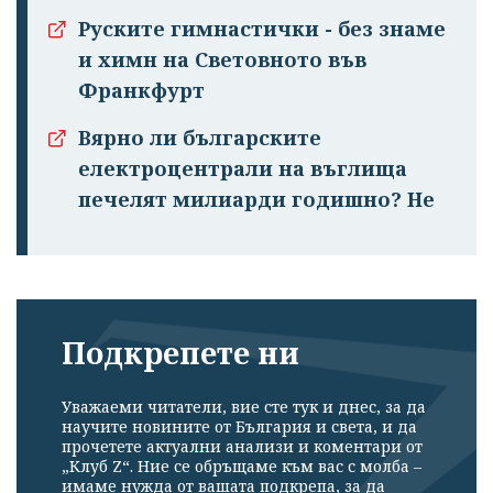
Руските гимнастички - без знаме
и химн на Световното във
Франкфурт
Вярно ли българските
електроцентрали на въглища
печелят милиарди годишно? Не
Подкрепете ни
Уважаеми читатели, вие сте тук и днес, за да
научите новините от България и света, и да
прочетете актуални анализи и коментари от
„Клуб Z“. Ние се обръщаме към вас с молба –
имаме нужда от вашата подкрепа, за да