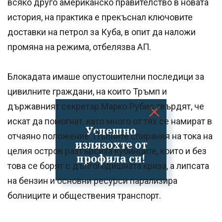
всяко друго американско правителство в новата
история, на практика е прекъснал ключовите
доставки на петрол за Куба, в опит да наложи
промяна на режима, отбелязва АП.
Блокадата имаше опустошителни последици за
цивилните граждани, на които Тръмп и
държавният секретар Марко Рубио твърдят, че
искат да помогнат, като много от тях се намират в
Успешно
отчаяно положение. Пълните спирания на тока на
излязохте от
целия остров разтърсиха кубинците, които и без
профила си!
това се борят с дългогодишната криза, а липсата
на бензин и основни ресурси парализира
болниците и обществения транспорт.