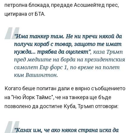
петролна блокада, предаде Асошиейтед прес,
цитирана от БТА.
"Има танкер там. Не ни пречи някой да
получи кораб с товар, защото те имат
нужда... трябва да оцелеят"
, каза Тръмп
пред медиите на борда на президентския
самолет Еър форс 1, по време на полет
към Вашингтон.
Когато беше попитан дали е вярно съобщението
на "Ню Йорк Таймс", че на танкера ще бъде
позволено да достигне Куба, Тръмп отговори:
"Казах им, че ако някоя страна иска да