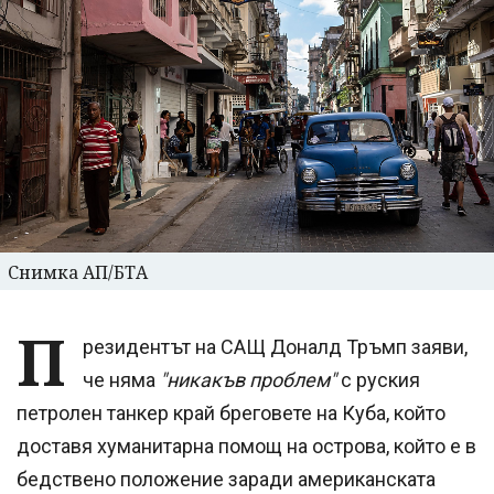
Снимка АП/БТА
П
резидентът на САЩ Доналд Тръмп заяви,
че няма
"никакъв проблем"
с руския
петролен танкер край бреговете на Куба, който
доставя хуманитарна помощ на острова, който е в
бедствено положение заради американската