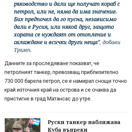
ръководство и дали ще получат кораб с
петрол, или не, няма да има значение.
Бих предпочел да го пусна, независимо
дали е Русия, или някой друг, защото
хората се нуждаят от отопление и
охлаждане и всички други неща"
, добави
Тръмп.
Данните за проследяване показват, че
петролният танкер, превозващ приблизително
730 000 барела петрол, се е намирал снощи точно
край източния край на острова и се очаква да
пристигне в град Матансас до утре.
Руски танкер наближава
Куба въпреки