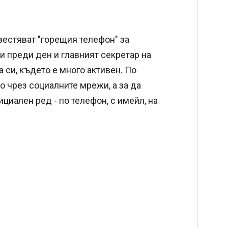
естяват "горещия телефон" за
и преди ден и главният секретар на
 си, където е много активен. По
о чрез социалните мрежи, а за да
циален ред - по телефон, с имейл, на