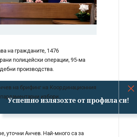
ва на гражданите, 1476
рани полицейски операции, 95-ма
ъдебни производства.
Анчев на брифинг на Координационния
 парламентарни избори.
Успешно излязохте от профила си!
ве, уточни Анчев. Най-много са за