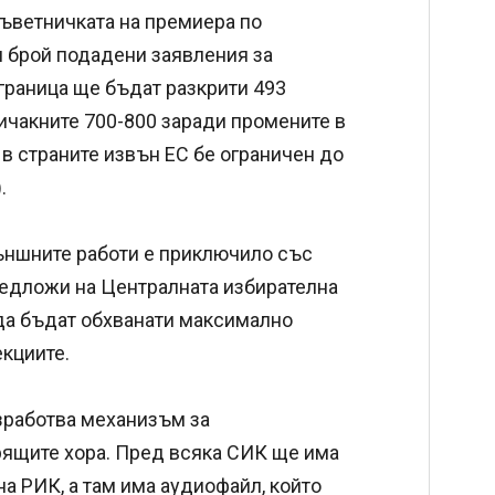
ъветничката на премиера по
 брой подадени заявления за
 граница ще бъдат разкрити 493
бичакните 700-800 заради промените в
в страните извън ЕС бе ограничен до
.
външните работи е приключило със
редложи на Централната избирателна
 да бъдат обхванати максимално
екциите.
зработва механизъм за
рящите хора. Пред всяка СИК ще има
а РИК, а там има аудиофайл, който