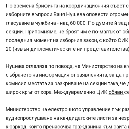
По времена брифинга на координационния съвет с
изборните въпроси Ваня Нушева оповести огромен
гласуване в чужбина - над 60 000. По думите й зад
секции. Припомняме, че броят им е по-малък от о
последния момент на изборния закон, с който СИК 
20 (извън дипломатическите ни представителства)
Нушева отлеляза по повода, че Министерство на 
събрането на информация от заявленията, за да п
комисия местата за разкриване на секции така, че
широк кръг от хора. Междувременно ЦИК
обяви
с
Министерство на електронното управление пък ра
аудиопрослушване на кандидатските листи за нез
кюаркод, който пренасочва гражданина към сайта н