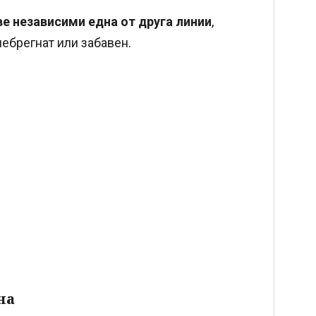
ве независими една от друга линии
,
небрегнат или забавен.
на