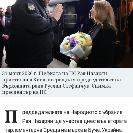
31 март 2026 г. Шефката на НС Рая Назарян
пристигна в Киев, посрещна я председателят на
Върховната рада Руслан Стефанчук. Снимка
пресцентър на НС
П
редседателката на Народното събрание
Рая Назарян ще участва днес във втората
парламентарна Среща на върха в Буча, Украйна.