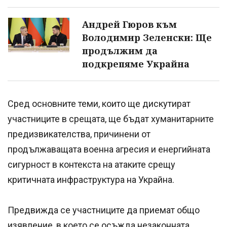
Андрей Гюров към
Володимир Зеленски: Ще
продължим да
подкрепяме Украйна
Сред основните теми, които ще дискутират
участниците в срещата, ще бъдат хуманитарните
предизвикателства, причинени от
продължаващата военна агресия и енергийната
сигурност в контекста на атаките срещу
критичната инфраструктура на Украйна.
Предвижда се участниците да приемат общо
изявление, в което се осъжда незаконната,