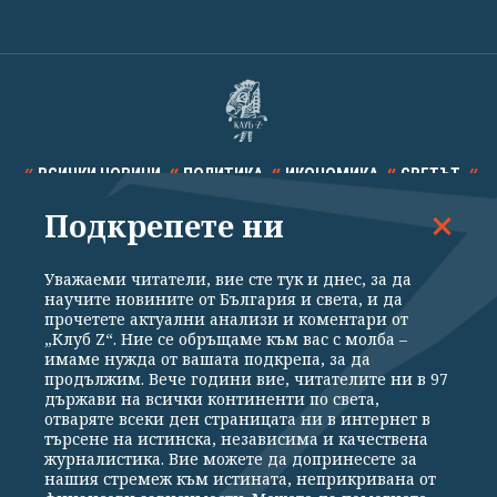
ВСИЧКИ НОВИНИ
ПОЛИТИКА
ИКОНОМИКА
СВЕТЪТ
Подкрепете ни
СПОРТ
КУЛТУРА
ТЕХНОЛОГИИ
КАЛЕЙДОСКОП
МНЕНИЯ
Уважаеми читатели, вие сте тук и днес, за да
научите новините от България и света, и да
прочетете актуални анализи и коментари от
„Клуб Z“. Ние се обръщаме към вас с молба –
имаме нужда от вашата подкрепа, за да
продължим. Вече години вие, читателите ни в 97
Общи условия
Политика за поверителност
държави на всички континенти по света,
отваряте всеки ден страницата ни в интернет в
Реклама
Партньори
Контакти
За Клуб Z
търсене на истинска, независима и качествена
Екип
Подкрепете ни
журналистика. Вие можете да допринесете за
нашия стремеж към истината, неприкривана от