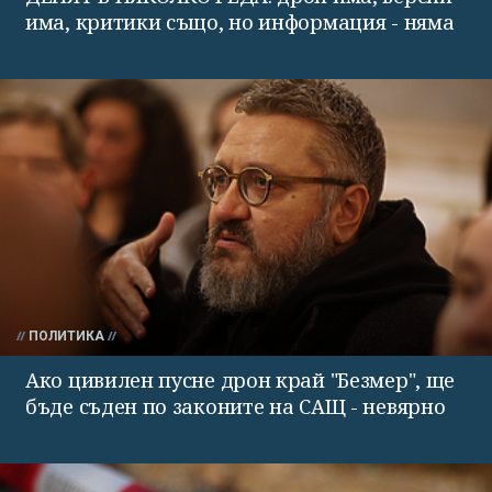
има, критики също, но информация - няма
ПОЛИТИКА
Ако цивилен пусне дрон край "Безмер", ще
бъде съден по законите на САЩ - невярно