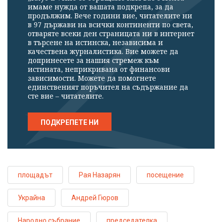
имаме нужда от вашата подкрепа, за да
продължим. Вече години вие, читателите ни
в 97 държави на всички континенти по света,
отваряте всеки ден страницата ни в интернет
в търсене на истинска, независима и
качествена журналистика. Вие можете да
допринесете за нашия стремеж към
истината, неприкривана от финансови
зависимости. Можете да помогнете
единственият поръчител на съдържание да
сте вие – читателите.
ПОДКРЕПЕТЕ НИ
площадът
Рая Назарян
посещение
Украйна
Андрей Гюров
Народно събрание
председателка