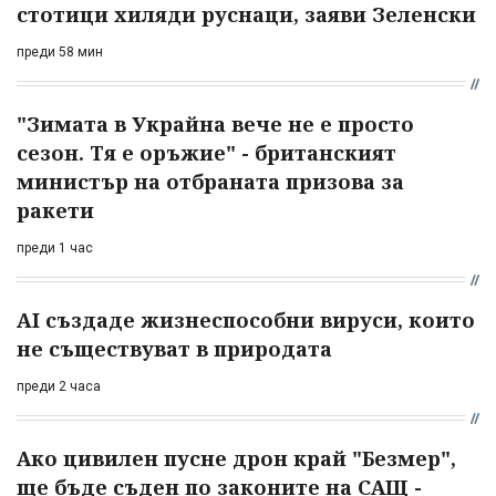
стотици хиляди руснаци, заяви Зеленски
преди 58 мин
"Зимата в Украйна вече не е просто
сезон. Тя е оръжие" - британският
министър на отбраната призова за
ракети
преди 1 час
AI създаде жизнеспособни вируси, които
не съществуват в природата
преди 2 часа
Ако цивилен пусне дрон край "Безмер",
ще бъде съден по законите на САЩ -