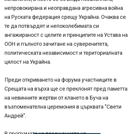
непровокирана и неоправдана агресивна война
на Руската федерация срещу Украйна. Очаква се
те да потвърдят и непоколебимата си
ангажираност с целите и принципите на Устава на
ООН и пълното зачитане на суверенитета,
политическата независимост и териториалната
цялост на Украйна.
Преди откриването на форума участниците в
Срещата на върха ще се преклонят пред паметта
на невинните жертви от клането в Буча на
възпоменателна церемония в църквата "Свети
Андрей".
В програмата на посещението на