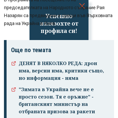
председателката на Народното събрание Рая
Успешно
Назарян са предвидени и срещи във Върховната
излязохте от
рада на Украйна в Киев.
профила си!
Още по темата
ДЕНЯТ В НЯКОЛКО РЕДА: дрон
има, версии има, критики също,
но информация - няма
"Зимата в Украйна вече не е
просто сезон. Тя е оръжие" -
британският министър на
отбраната призова за ракети