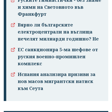
и химн на Световното във
Франкфурт
Вярно ли българските
електроцентрали на въглища
Успешно
печелят милиарди годишно? Не
излязохте от
ЕС санкционира 5-ма шефове от
профила си!
руския военно-промишлен
комплекс
Испания анализира призиви за
нов масов мигрантски натиск
към Сеута