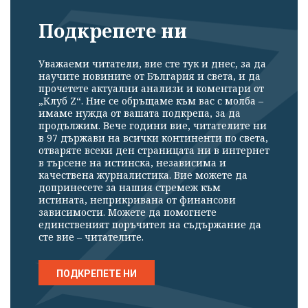
Подкрепете ни
Уважаеми читатели, вие сте тук и днес, за да
научите новините от България и света, и да
прочетете актуални анализи и коментари от
„Клуб Z“. Ние се обръщаме към вас с молба –
имаме нужда от вашата подкрепа, за да
продължим. Вече години вие, читателите ни
в 97 държави на всички континенти по света,
отваряте всеки ден страницата ни в интернет
в търсене на истинска, независима и
качествена журналистика. Вие можете да
допринесете за нашия стремеж към
истината, неприкривана от финансови
зависимости. Можете да помогнете
единственият поръчител на съдържание да
сте вие – читателите.
ПОДКРЕПЕТЕ НИ