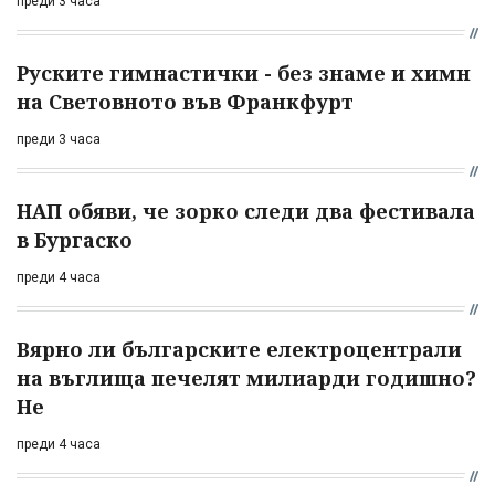
преди 3 часа
Руските гимнастички - без знаме и химн
на Световното във Франкфурт
преди 3 часа
НАП обяви, че зорко следи два фестивала
в Бургаско
преди 4 часа
Вярно ли българските електроцентрали
на въглища печелят милиарди годишно?
Не
преди 4 часа