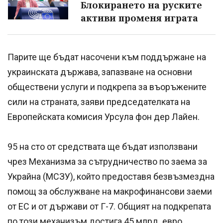
Блокирането на руските
активи променя играта
Парите ще бъдат насочени към поддържане на
украинската държава, запазване на основни
обществени услуги и подкрепа за въоръжените
сили на страната, заяви председателката на
Европейската комисия Урсула фон дер Лайен.
95 на сто от средствата ще бъдат използвани
чрез Механизма за сътрудничество по заема за
Украйна (МСЗУ), който предоставя безвъзмездна
помощ за обслужване на макрофинансови заеми
от ЕС и от държави от Г-7. Общият на подкрепата
по този механизъм достига 45 млрд. евро.