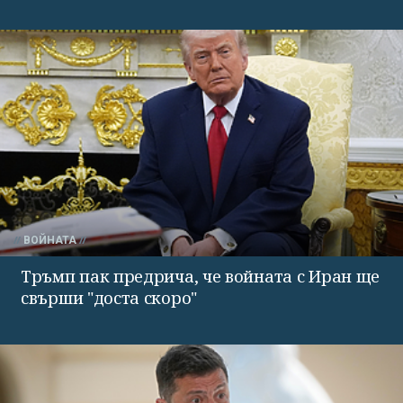
ВОЙНАТА
Тръмп пак предрича, че войната с Иран ще
свърши "доста скоро"