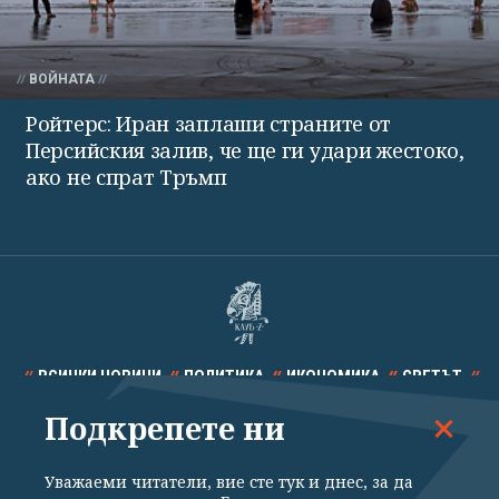
ВОЙНАТА
Ройтерс: Иран заплаши страните от
Персийския залив, че ще ги удари жестоко,
ако не спрат Тръмп
ВСИЧКИ НОВИНИ
ПОЛИТИКА
ИКОНОМИКА
СВЕТЪТ
Подкрепете ни
СПОРТ
КУЛТУРА
ТЕХНОЛОГИИ
КАЛЕЙДОСКОП
МНЕНИЯ
Уважаеми читатели, вие сте тук и днес, за да