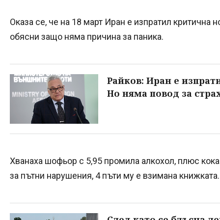
Оказа се, че на 18 март Иран е изпратил критична 
обясни защо няма причина за паника.
Райков: Иран е изпрат
Но няма повод за стра
Хванаха шофьор с 5,95 промила алкохол, плюс кока
за пътни нарушения, 4 пъти му е взимана книжката.
След като се блъсна л