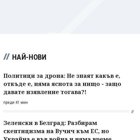
НАЙ-НОВИ
Политици за дрона: Не знаят какъв е,
откъде е, няма яснота за нищо - защо
давате изявление тогава?!
преди 41 мин
Зеленски в Белград: Разбирам
скептицизма на Вучич към ЕС, но
Украйна е във война и няма време