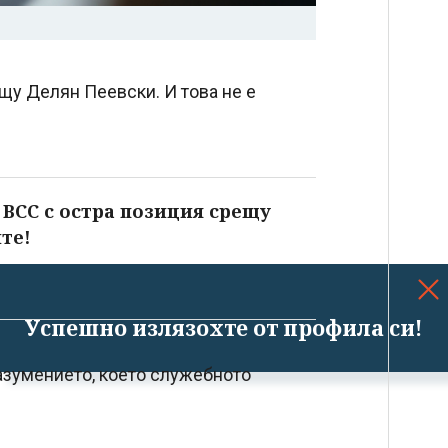
щу Делян Пеевски. И това не е
 ВСС с остра позиция срещу
те!
Успешно излязохте от профила си!
азумението, което служебното