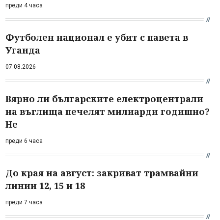
преди 4 часа
Футболен национал е убит с павета в
Уганда
07.08.2026
Вярно ли българските електроцентрали
на въглища печелят милиарди годишно?
Не
преди 6 часа
До края на август: закриват трамвайни
линии 12, 15 и 18
преди 7 часа