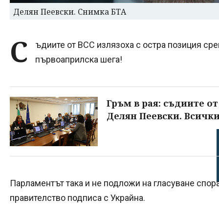
Делян Пеевски. Снимка БТА
С
ъдиите от ВСС излязоха с остра позиция сре
първоаприлска шега!
Гръм в рая: съдиите от
Делян Пеевски. Всички
Парламентът така и не подложи на гласуване спор
правителство подписа с Украйна.