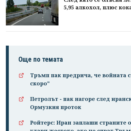
5,95 алкохол, плюс кок
Още по темата
Тръмп пак предрича, че войната 
скоро"
Петролът - пак нагоре след иранс
Ормузкия проток
Ройтерс: Иран заплаши страните о
удари жестоко, ако не спрат Тръ