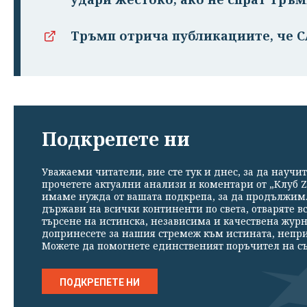
Тръмп отрича публикациите, че 
Подкрепете ни
Уважаеми читатели, вие сте тук и днес, за да научит
прочетете актуални анализи и коментари от „Клуб Z
имаме нужда от вашата подкрепа, за да продължим. 
държави на всички континенти по света, отваряте в
търсене на истинска, независима и качествена жур
допринесете за нашия стремеж към истината, непр
Можете да помогнете единственият поръчител на съ
ПОДКРЕПЕТЕ НИ