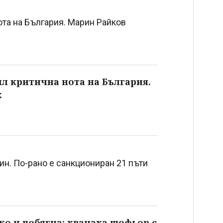
нота на България. Марин Райков
ил критична нота на България.
х
ин. По-рано е санкциониран 21 пъти
еко и побягна: хванаха шофьор с