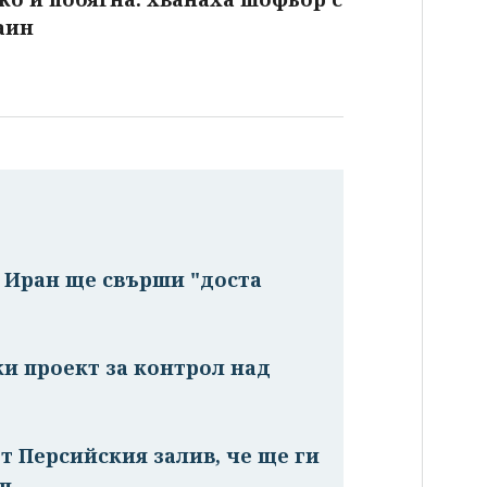
аин
с Иран ще свърши "доста
ки проект за контрол над
т Персийския залив, че ще ги
мп