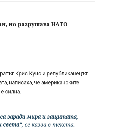
н, но разрушава НАТО
ратът Крис Кунс и републиканецът
та, написаха, че американските
 е силна.
са заради мира и защитата,
и света“
, се казва в текста.