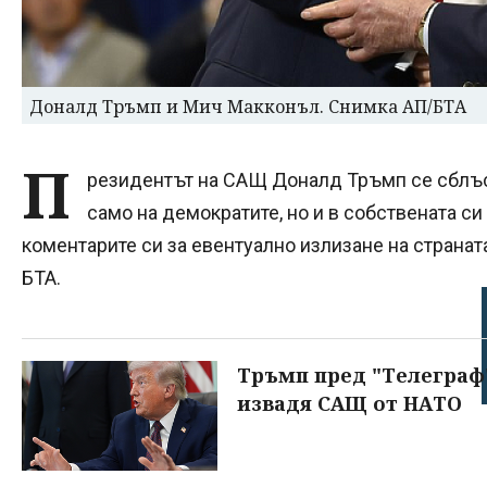
Доналд Тръмп и Мич Макконъл. Снимка АП/БТА
П
резидентът на САЩ Доналд Тръмп се сблъс
само на демократите, но и в собствената си
коментарите си за евентуално излизане на странат
БТА.
Тръмп пред "Телеграф
извадя САЩ от НАТО