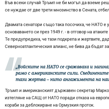
Във всеки случай Тръмп не би могъл да вземе реш
се нуждае от две трети мнозинство в Сената, отбе
Двамата сенатори също така посочиха, че НАТО е 
основаването си през 1949 г. - в отговор на атакит
Те предупредиха, че тази подкрепа и жертвите, да
Северноатлантическия алианс, не бива да бъдат з
„Войските на НАТО се сражаваха и загина
рамо с американските сили. Съединените
тази жертва – нито ангажимента на наш
Тръмп и американският държавен секретар Марко 
изтегляне на САЩ от НАТО поради отказа на европ
кораби за деблокиране на Ормузкия проток.