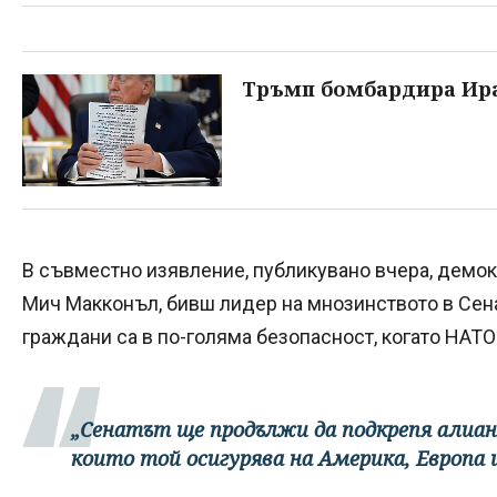
Тръмп бомбардира Ира
В съвместно изявление, публикувано вчера, демок
Мич Макконъл, бивш лидер на мнозинството в Сена
граждани са в по-голяма безопасност, когато НАТО
„Сенатът ще продължи да подкрепя алиан
които той осигурява на Америка, Европа 