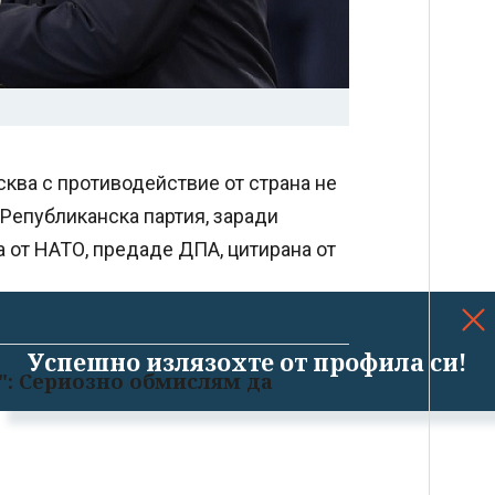
ква с противодействие от страна не
 Републиканска партия, заради
а от НАТО, предаде ДПА, цитирана от
Успешно излязохте от профила си!
": Сериозно обмислям да