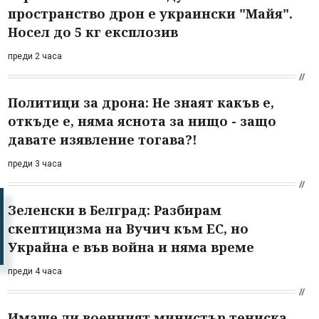
пространство дрон е украински "Майя".
Носел до 5 кг експлозив
преди 2 часа
Политици за дрона: Не знаят какъв е,
откъде е, няма яснота за нищо - защо
давате изявление тогава?!
преди 3 часа
Зеленски в Белград: Разбирам
скептицизма на Вучич към ЕС, но
Украйна е във война и няма време
преди 4 часа
Имаше ли военният министър тениска