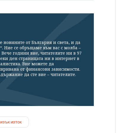
е новините от България и света, и да
“. Ние се обръщаме към вас с молба –
Вече години вие, читателите ни в 97
секи ден страницата ни в интернет в
налистика. Вие можете да
икривана от финансови зависимости.
държание да сте вие – читателите.
изък изток