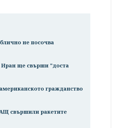
ублично не посочва
с Иран ще свърши "доста
и американското гражданство
САЩ свършили ракетите