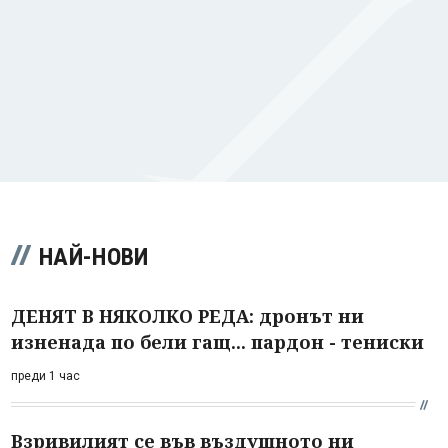
НАЙ-НОВИ
ДЕНЯТ В НЯКОЛКО РЕДА: дронът ни
изненада по бели гащ... пардон - тениски
преди 1 час
Взривилият се във въздушното ни