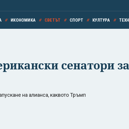
А
ИКОНОМИКА
СВЕТЪТ
СПОРТ
КУЛТУРА
ТЕХ
рикански сенатори зая
апускане на алианса, каквото Тръмп