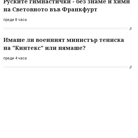
Руските гимнастички - без знаме и химн
на Световното във Франкфурт
преди 8 часа
Имаше ли военният министър тениска
на "Кинтекс" или нямаше?
преди 4 часа