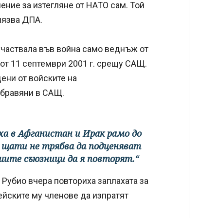
ение за изтегляне от НАТО сам. Той
лязва ДПА.
участвала във война само веднъж от
е от 11 септември 2001 г. срещу САЩ.
дени от войските на
абравяни в САЩ.
ха в Афганистан и Ирак рамо до
 щати не трябва да подценяват
ите съюзници да я повторят.“
Рубио вчера повториха заплахата за
ейските му членове да изпратят