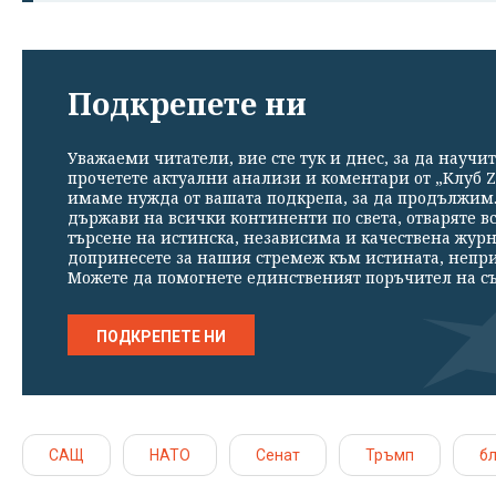
Подкрепете ни
Уважаеми читатели, вие сте тук и днес, за да научит
прочетете актуални анализи и коментари от „Клуб Z
имаме нужда от вашата подкрепа, за да продължим. 
държави на всички континенти по света, отваряте в
търсене на истинска, независима и качествена жур
допринесете за нашия стремеж към истината, непр
Можете да помогнете единственият поръчител на съ
ПОДКРЕПЕТЕ НИ
САЩ
НАТО
Сенат
Тръмп
бл