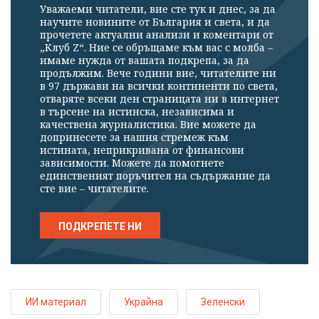
Уважаеми читатели, вие сте тук и днес, за да
научите новините от България и света, и да
прочетете актуални анализи и коментари от
„Клуб Z“. Ние се обръщаме към вас с молба –
имаме нужда от вашата подкрепа, за да
продължим. Вече години вие, читателите ни
в 97 държави на всички континенти по света,
отваряте всеки ден страницата ни в интернет
в търсене на истинска, независима и
качествена журналистика. Вие можете да
допринесете за нашия стремеж към
истината, неприкривана от финансови
зависимости. Можете да помогнете
единственият поръчител на съдържание да
сте вие – читателите.
ПОДКРЕПЕТЕ НИ
ИИ материал
Украйна
Зеленски