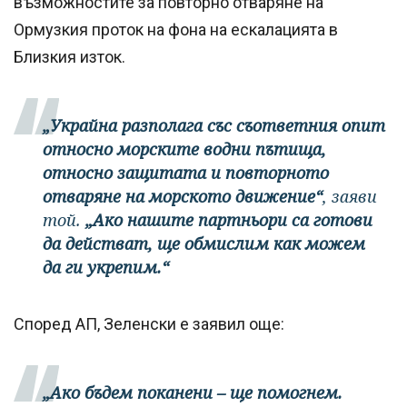
възможностите за повторно отваряне на
Ормузкия проток на фона на ескалацията в
Близкия изток.
„Украйна разполага със съответния опит
относно морските водни пътища,
относно защитата и повторното
отваряне на морското движение“
, заяви
той.
„Ако нашите партньори са готови
да действат, ще обмислим как можем
да ги укрепим.“
Според АП, Зеленски е заявил още:
„Ако бъдем поканени – ще помогнем.