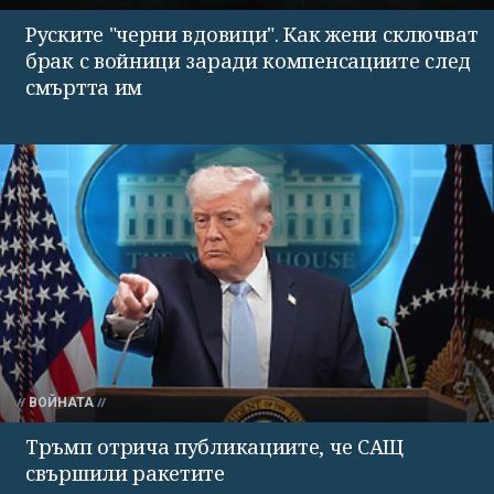
Руските "черни вдовици". Как жени сключват
брак с войници заради компенсациите след
смъртта им
ВОЙНАТА
Тръмп отрича публикациите, че САЩ
свършили ракетите