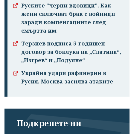
излязохте от
Руските "черни вдовици". Как
профила си!
жени сключват брак с войници
заради компенсациите след
смъртта им
Терзиев подписа 5-годишен
договор за боклука на „Слатина“,
„Изгрев“ и „Подуяне“
Украйна удари рафинерии в
Русия, Москва засилва атаките
Подкрепете ни