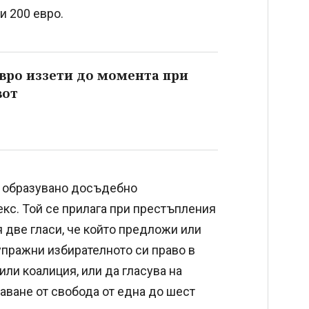
 и 200 евро.
вро иззети до момента при
вот
е образувано досъдебно
декс. Той се прилага при престъпления
 две гласи, че който предложи или
 упражни избирателното си право в
или коалиция, или да гласува на
аване от свобода от една до шест