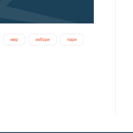
мвр
избори
пари