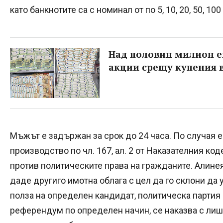
като банкнотите са с номинал от по 5, 10, 20, 50, 100
Над половин милион е
акции срещу купения 
Мъжът е задържан за срок до 24 часа. По случая 
производство по чл. 167, ал. 2 от Наказателния ко
против политическите права на гражданите. Алинея
даде другиго имотна облага с цел да го склони да
полза на определен кандидат, политическа партия 
референдум по определен начин, се наказва с лиш