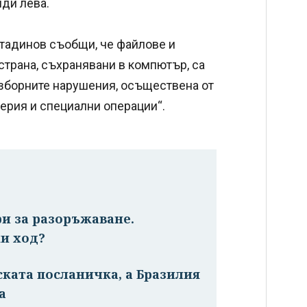
яди лева.
тадинов съобщи, че файлове и
 страна, съхранявани в компютър, са
зборните нарушения, осъществена от
ерия и специални операции“.
ри за разоръжаване.
и ход?
ската посланичка, а Бразилия
а