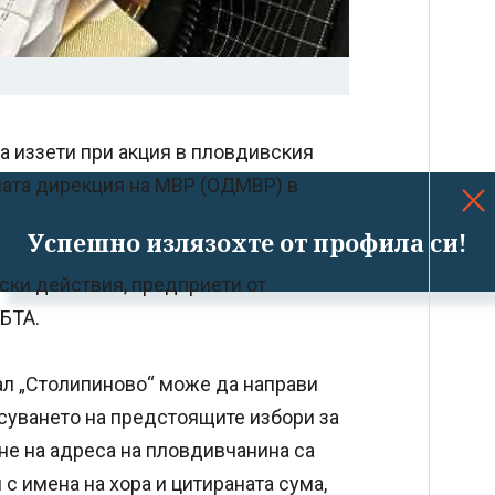
са иззети при акция в пловдивския
ната дирекция на МВР (ОДМВР) в
Успешно излязохте от профила си!
ки действия, предприети от
БТА.
ал „Столипиново“ може да направи
асуването на предстоящите избори за
не на адреса на пловдивчанина са
с имена на хора и цитираната сума,