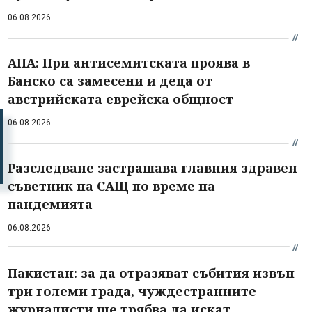
06.08.2026
АПА: При антисемитската проява в
Банско са замесени и деца от
австрийската еврейска общност
06.08.2026
Разследване застрашава главния здравен
съветник на САЩ по време на
пандемията
06.08.2026
Пакистан: за да отразяват събития извън
три големи града, чуждестранните
журналисти ще трябва да искат