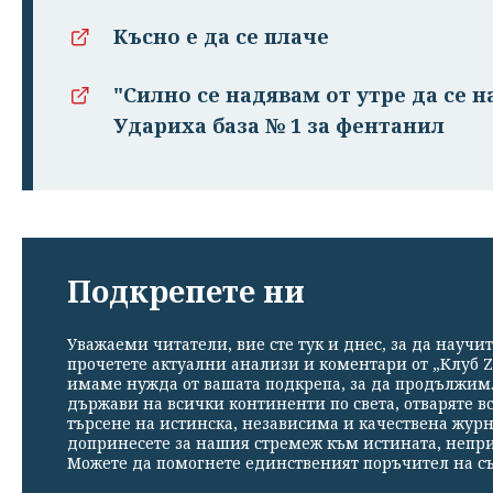
Късно е да се плаче
"Силно се надявам от утре да се н
Удариха база № 1 за фентанил
Подкрепете ни
Уважаеми читатели, вие сте тук и днес, за да научит
прочетете актуални анализи и коментари от „Клуб Z
имаме нужда от вашата подкрепа, за да продължим. 
държави на всички континенти по света, отваряте в
търсене на истинска, независима и качествена жур
допринесете за нашия стремеж към истината, непр
Можете да помогнете единственият поръчител на съ