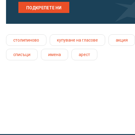
ПОДКРЕПЕТЕ НИ
столипиново
купуване на гласове
акция
списъци
имена
арест