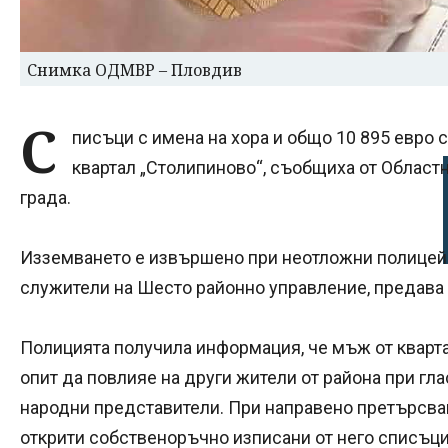
Снимка ОДМВР – Пловдив
С
писъци с имена на хора и общо 10 895 евро 
квартал „Столипиново“, съобщиха от Област
града.
Изземването е извършено при неотложни полицейс
служители на Шесто районно управление, предава 
Полицията получила информация, че мъж от кварт
опит да повлияе на други жители от района при гл
народни представители. При направено претърсва
открити собственоръчно изписани от него списъци 