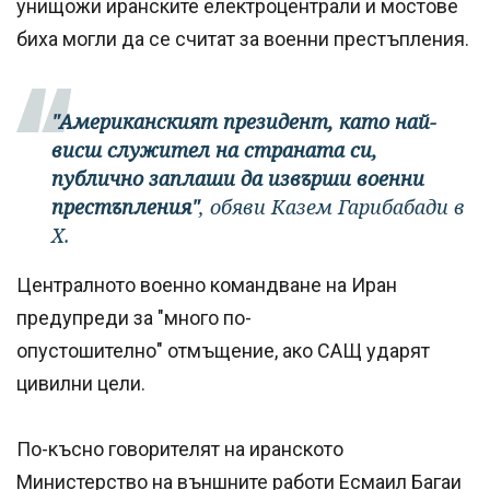
унищожи иранските електроцентрали и мостове
биха могли да се считат за военни престъпления.
"Американският президент, като най-
висш служител на страната си,
публично заплаши да извърши военни
престъпления"
, обяви Казем Гарибабади в
X.
Централното военно командване на Иран
предупреди за "много по-
опустошително" отмъщение, ако САЩ ударят
цивилни цели.
По-късно говорителят на иранското
Министерство на външните работи Есмаил Багаи