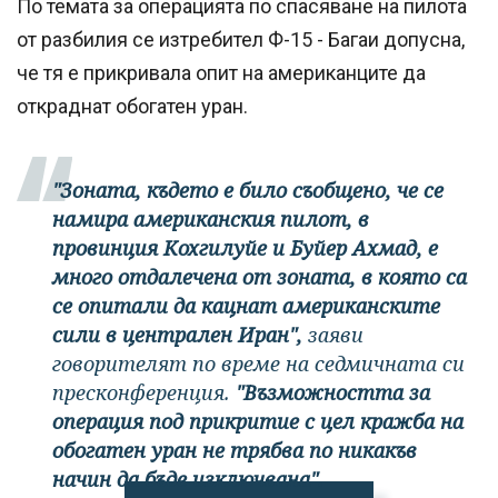
По темата за операцията по спасяване на пилота
от разбилия се изтребител Ф-15 - Багаи допусна,
че тя е прикривала опит на американците да
откраднат обогатен уран.
"Зоната, където е било съобщено, че се
намира американския пилот, в
провинция Кохгилуйе и Буйер Ахмад, е
много отдалечена от зоната, в която са
се опитали да кацнат американските
сили в централен Иран",
заяви
говорителят по време на седмичната си
пресконференция.
"Възможността за
операция под прикритие с цел кражба на
обогатен уран не трябва по никакъв
начин да бъде изключвана".