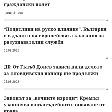
граждански полет
преди 3 часа
“Податливи на руско влияние". България
е в дъното на европейската класация за
разузнавателни служби
05.08.2026
ДБ: От Гълъб Донев зависи дали делото
за Пловдивския панаир ще продължи
05.08.2026
Законът за „вечните изроди“: Кремъл
узаконява извънсъдебното лишаване от
права