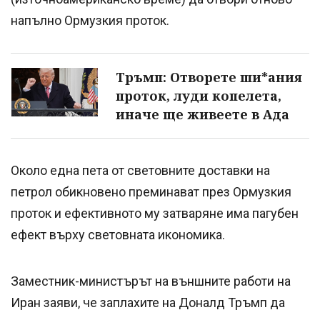
напълно Ормузкия проток.
Тръмп: Отворете ши*ания
проток, луди копелета,
иначе ще живеете в Ада
Около една пета от световните доставки на
петрол обикновено преминават през Ормузкия
проток и ефективното му затваряне има пагубен
ефект върху световната икономика.
Заместник-министърът на външните работи на
Иран заяви, че заплахите на Доналд Тръмп да