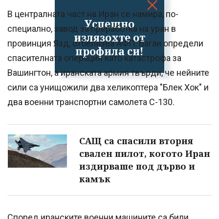
В централната част на Иран се намира, по-
Успешно
специално, завод за преработка на уран в
излязохте от
провинция Язд, отбелязва АФП. Багаи определи
профила си!
спасителната операция като катастрофа за
Вашингтон, а иранската армия твърди, че нейните
сили са унищожили два хеликоптера "Блек Хок" и
два военни транспортни самолета C-130.
САЩ са спасили втория
свален пилот, когото Иран
издирваше под дърво и
камък
Според иранските военни машините са били