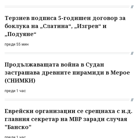
Терзиев подписа 5-годишен договор за
боклука на „Слатина“, „Изгрев“ и
„Подуяне“
преди 55 мин
Продължаващата война в Судан
застрашава древните пирамиди в Мерое
(СНИМКИ)
преди 1 час
Еврейски организации се срещнаха с и.д.
главния секретар на МВР заради случая
"Банско"
преди 1 час