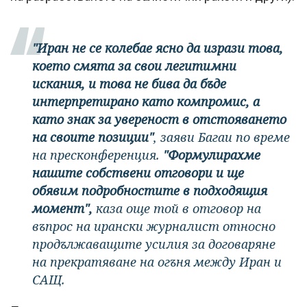
"Иран не се колебае ясно да изрази това,
което смята за свои легитимни
искания, и това не бива да бъде
интерпретирано като компромис, а
като знак за увереност в отстояването
на своите позиции"
, заяви Багаи по време
на пресконференция.
"Формулирахме
нашите собствени отговори и ще
обявим подробностите в подходящия
момент",
каза още той в отговор на
въпрос на ирански журналист относно
продължаващите усилия за договаряне
на прекратяване на огъня между Иран и
САЩ.