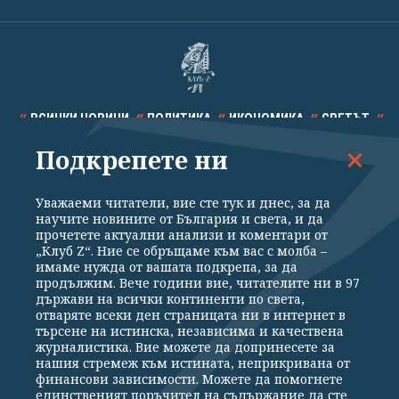
ВСИЧКИ НОВИНИ
ПОЛИТИКА
ИКОНОМИКА
СВЕТЪТ
Подкрепете ни
СПОРТ
КУЛТУРА
ТЕХНОЛОГИИ
КАЛЕЙДОСКОП
МНЕНИЯ
Уважаеми читатели, вие сте тук и днес, за да
научите новините от България и света, и да
прочетете актуални анализи и коментари от
„Клуб Z“. Ние се обръщаме към вас с молба –
имаме нужда от вашата подкрепа, за да
продължим. Вече години вие, читателите ни в 97
Общи условия
Политика за поверителност
държави на всички континенти по света,
отваряте всеки ден страницата ни в интернет в
Реклама
Партньори
Контакти
За Клуб Z
търсене на истинска, независима и качествена
Екип
Подкрепете ни
журналистика. Вие можете да допринесете за
нашия стремеж към истината, неприкривана от
финансови зависимости. Можете да помогнете
единственият поръчител на съдържание да сте