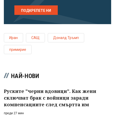
ПОДКРЕПЕТЕ НИ
Иран
САЩ
Доналд Тръмп
примирие
НАЙ-НОВИ
Руските "черни вдовици". Как жени
сключват брак с войници заради
компенсациите след смъртта им
преди 27 мин