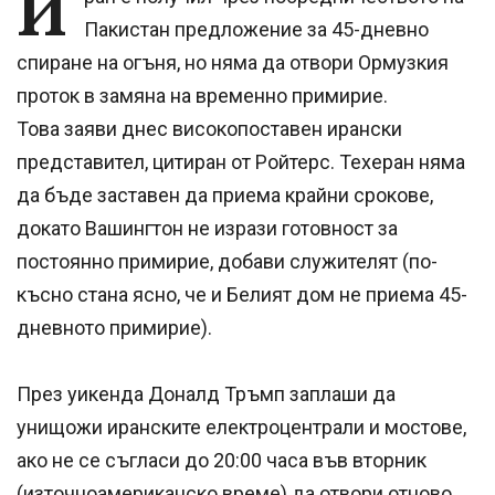
И
Пакистан предложение за 45-дневно
спиране на огъня, но няма да отвори Ормузкия
проток в замяна на временно примирие.
Това заяви днес високопоставен ирански
представител, цитиран от Ройтерс. Техеран няма
да бъде заставен да приема крайни срокове,
докато Вашингтон не изрази готовност за
постоянно примирие, добави служителят (по-
късно стана ясно, че и Белият дом не приема 45-
дневното примирие).
През уикенда Доналд Тръмп заплаши да
унищожи иранските електроцентрали и мостове,
ако не се съгласи до 20:00 часа във вторник
(източноамериканско време) да отвори отново