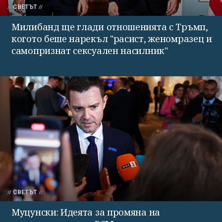
СВЕТЪТ
Милибанд ще глади отношенията с Тръмп,
когото беше нарекъл "расист, женомразец и
самопризнат сексуален насилник"
СВЕТЪТ
Муцунски: Идеята за промяна на