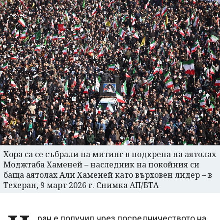
Хора сa се събрали на митинг в подкрепа на аятолах
Моджтаба Хаменей – наследник на покойния си
баща аятолах Али Хаменей като върховен лидер – в
Техеран, 9 март 2026 г. Снимка АП/БТА
ран е получил чрез посредничеството на