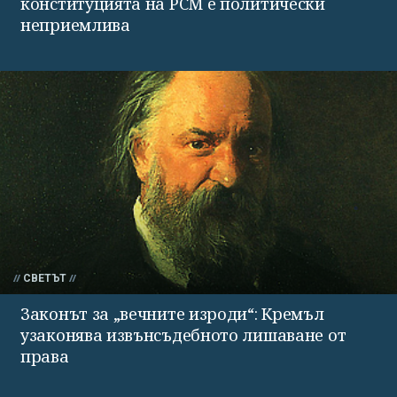
конституцията на РСМ е политически
неприемлива
СВЕТЪТ
Законът за „вечните изроди“: Кремъл
узаконява извънсъдебното лишаване от
права