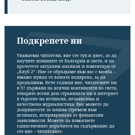
Подкрепете ни
Уважаеми читатели, вие сте тук и днес, за да
научите новините от България и света, и да
прочетете актуални анализи и коментари от
„Клуб Z“. Ние се обръщаме към вас с молба –
имаме нужда от вашата подкрепа, за да
продължим. Вече години вие, читателите ни
в 97 държави на всички континенти по света,
отваряте всеки ден страницата ни в интернет
в търсене на истинска, независима и
качествена журналистика. Вие можете да
допринесете за нашия стремеж към
истината, неприкривана от финансови
зависимости. Можете да помогнете
единственият поръчител на съдържание да
сте вие – читателите.