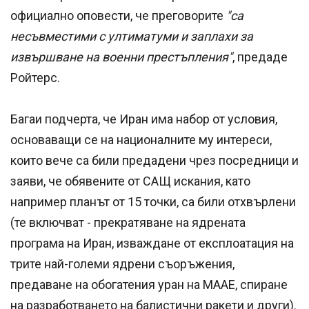
официално оповести, че преговорите
"са
несъвместими с ултиматуми и заплахи за
извършване на военни престъпления"
, предаде
Ройтерс.
Багаи подчерта, че Иран има набор от условия,
основаващи се на националните му интереси,
които вече са били предадени чрез посредници и
заяви, че обявените от САЩ искания, като
например планът от 15 точки, са били отхвърлени
(те включват - прекратяване на ядрената
програма на Иран, изваждане от експлоатация на
трите най-големи ядрени съоръжения,
предаване на обогатения уран на МААЕ, спиране
на разработването на балистични ракети и други).