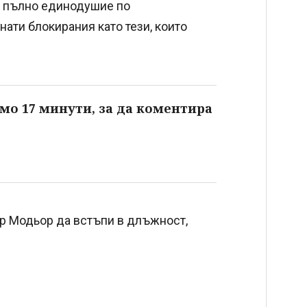
с пълно единодушие по
ати блокирания като тези, които
мо 17 минути, за да коментира
ер Модьор да встъпи в длъжност,