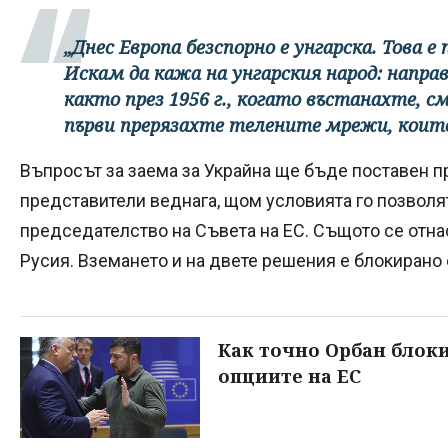
„Днес Европа безспорно е унгарска. Това е
Искам да кажа на унгарския народ: направ
както през 1956 г., когато въстанахте, см
първи прерязахте телените мрежи, коит
Въпросът за заема за Украйна ще бъде поставен п
представители веднага, щом условията го позволя
председателство на Съвета на ЕС. Същото се отнас
Русия. Вземането и на двете решения е блокирано 
Как точно Орбан блоки
опциите на ЕС