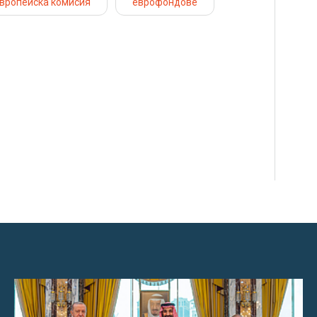
вропейска комисия
еврофондове