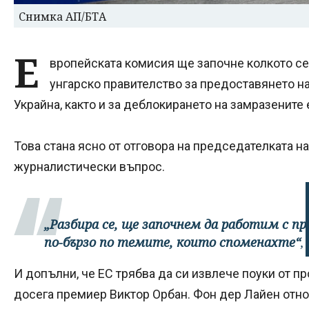
Снимка АП/БТА
Е
вропейската комисия ще започне колкото се
унгарско правителство за предоставянето на
Украйна, както и за деблокирането на замразенит
Това стана ясно от отговора на председателката н
журналистически въпрос.
„Разбира се, ще започнем да работим с 
по-бързо по темите, които споменахте“
,
И допълни, че ЕС трябва да си извлече поуки от п
досега премиер Виктор Орбан. Фон дер Лайен отно