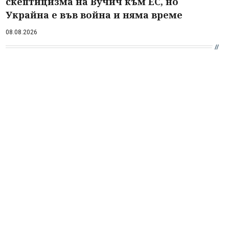
скептицизма на Вучич към ЕС, но
Украйна е във война и няма време
08.08.2026