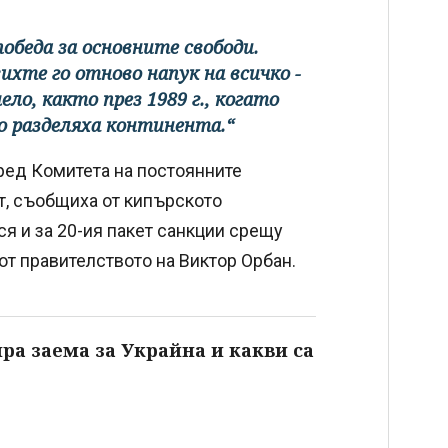
 победа за основните свободи.
ихте го отново напук на всичко -
ело, както през 1989 г., когато
о разделяха континента.“
ред Комитета на постоянните
т, съобщиха от кипърското
я и за 20-ия пакет санкции срещу
от правителството на Виктор Орбан.
ра заема за Украйна и какви са