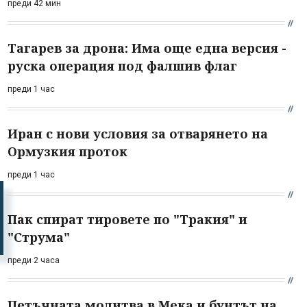
преди 42 мин
Тагарев за дрона: Има още една версия -
руска операция под фалшив флаг
преди 1 час
Иран с нови условия за отварянето на
Ормузкия проток
преди 1 час
Пак спират тировете по "Тракия" и
"Струма"
преди 2 часа
Петъчната молитва в Мека и бунтът на