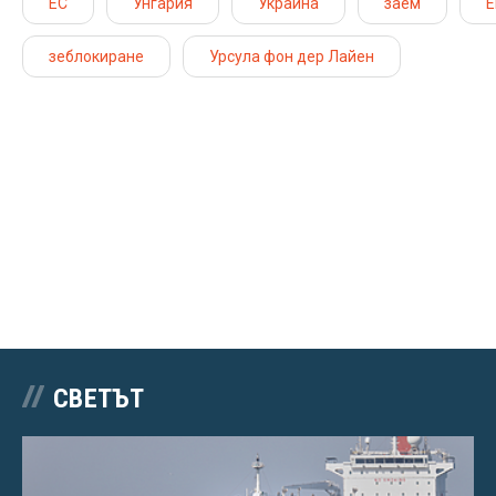
ЕС
Унгария
Украйна
заем
Е
зеблокиране
Урсула фон дер Лайен
СВЕТЪТ