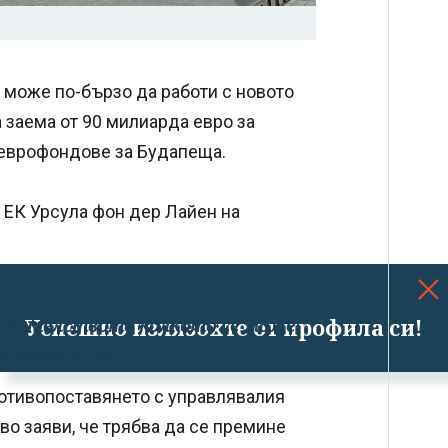
 може по-бързо да работи с новото
 заема от 90 милиарда евро за
е еврофондове за Будапеща.
а ЕК Урсула фон дер Лайен на
Успешно излязохте от профила си!
правителството колкото се може
 отговори тя.
ротивопоставянето с управлявалия
во заяви, че трябва да се премине