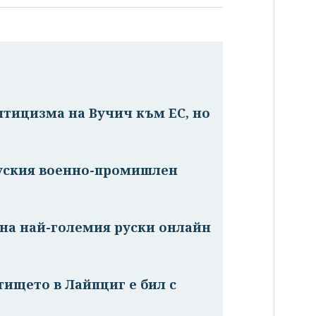
птицизма на Вучич към ЕС, но
е
руския военно-промишлен
на най-големия руски онлайн
тището в Лайпциг е бил с