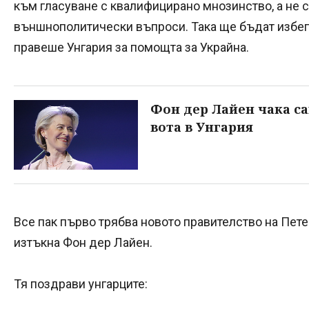
към гласуване с квалифицирано мнозинство, а не 
външнополитически въпроси. Така ще бъдат избегн
правеше Унгария за помощта за Украйна.
Фон дер Лайен чака са
вота в Унгария
Все пак първо трябва новото правителство на Пет
изтъкна Фон дер Лайен.
Тя поздрави унгарците: