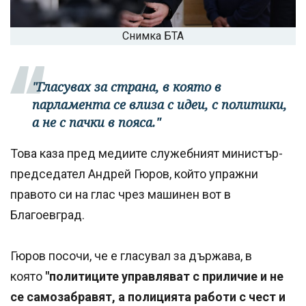
Снимка БТА
"Гласувах за страна, в която в
парламента се влиза с идеи, с политики,
а не с пачки в пояса."
Това каза пред медиите служебният министър-
председател Андрей Гюров, който упражни
правото си на глас чрез машинен вот в
Благоевград.
Гюров посочи, че е гласувал за държава, в
която
"политиците управляват с приличие и не
се самозабравят, а полицията работи с чест и