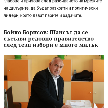
гласове и призова след разбиването на мрежите
на дилърите, да бъдат разкрити и политически
лидери, които дават парите и задачите.
Бойко Борисов: Шансът да се
състави редовно правителство
след тези избори е много малък