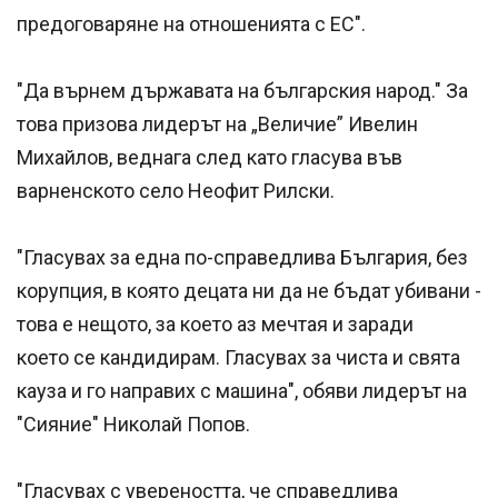
предоговаряне на отношенията с ЕС".
"Да върнем държавата на българския народ." За
това призова лидерът на „Величие” Ивелин
Михайлов, веднага след като гласува във
варненското село Неофит Рилски.
"Гласувах за една по-справедлива България, без
корупция, в която децата ни да не бъдат убивани -
това е нещото, за което аз мечтая и заради
което се кандидирам. Гласувах за чиста и свята
кауза и го направих с машина", обяви лидерът на
"Сияние" Николай Попов.
"Гласувах с увереността, че справедлива