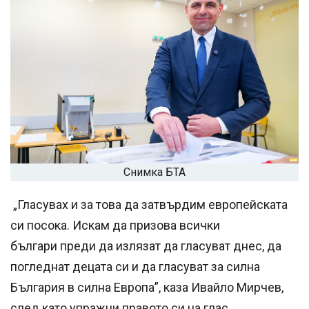
Снимка БТА
„Гласувах и за това да затвърдим европейската
си посока. Искам да призова всички
българи преди да излязат да гласуват днес, да
погледнат децата си и да гласуват за силна
България в силна Европа”, каза Ивайло Мирчев,
след като упражни правото си на глас.