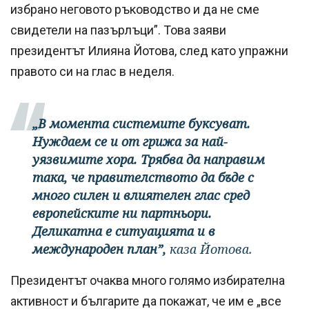
избрано неговото ръководство и да не сме
свидетели на пазърлъци”. Това заяви
президентът Илияна Йотова, след като упражни
правото си на глас в неделя.
„В момента системите буксуват.
Нуждаем се и от грижа за най-
уязвимите хора. Трябва да направим
така, че правителството да бъде с
много силен и влиятелен глас сред
европейските ни партньори.
Деликатна е ситуацията и в
международен план”,
каза Йотова.
Президентът очаква много голямо избирателна
активност и българите да покажат, че им е „все