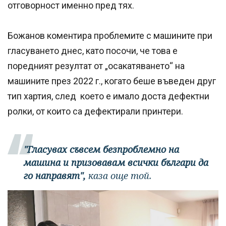
отговорност именно пред тях.
Божанов коментира проблемите с машините при
гласуването днес, като посочи, че това е
поредният резултат от „осакатяването“ на
машините през 2022 г., когато беше въведен друг
тип хартия, след което е имало доста дефектни
ролки, от които са дефектирали принтери.
"Гласувах съвсем безпроблемно на
машина и призовавам всички българи да
го направят",
каза още той.