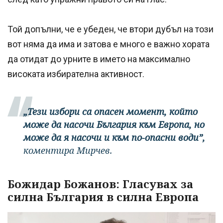
Той допълни, че е убеден, че втори дубъл на този
вот няма да има и затова е много е важно хората
да отидат до урните в името на максимално
високата избирателна активност.
„Тези избори са опасен момент, който
може да насочи България към Европа, но
може да я насочи и към по-опасни води”,
коментира Мирчев.
Божидар Божанов: Гласувах за
силна България в силна Европа