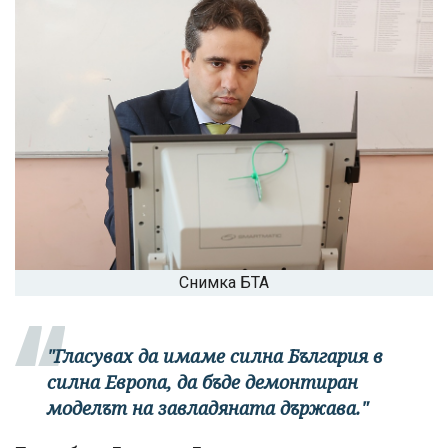
Снимка БТА
"Гласувах да имаме силна България в
силна Европа, да бъде демонтиран
моделът на завладяната държава."