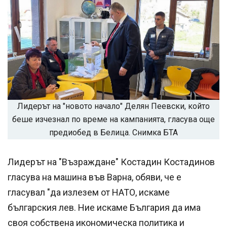
Лидерът на "новото начало" Делян Пеевски, който
беше изчезнал по време на кампанията, гласува още
предиобед в Белица. Снимка БТА
Лидерът на "Възраждане" Костадин Костадинов
гласува на машина във Варна, обяви, че е
гласувал "да излезем от НАТО, искаме
българския лев. Ние искаме България да има
своя собствена икономическа политика и