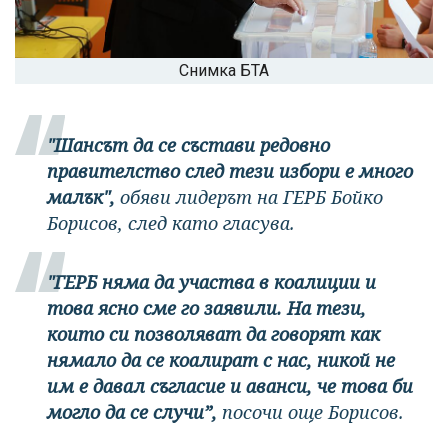
Снимка БТА
"Шансът да се състави редовно
правителство след тези избори е много
малък",
обяви лидерът на ГЕРБ Бойко
Борисов, след като гласува.
"ГЕРБ няма да участва в коалиции и
това ясно сме го заявили. На тези,
които си позволяват да говорят как
нямало да се коалират с нас, никой не
им е давал съгласие и аванси, че това би
могло да се случи”,
посочи още Борисов.