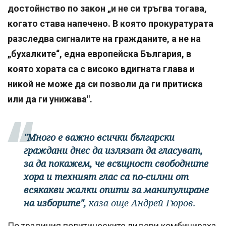
достойнство по закон „и не си тръгва тогава,
когато става напечено. В която прокуратурата
разследва сигналите на гражданите, а не на
„бухалките“, една европейска България, в
която хората са с високо вдигната глава и
никой не може да си позволи да ги притиска
или да ги унижава".
"Много е важно всички български
граждани днес да излязат да гласуват,
за да покажем, че всъщност свободните
хора и техният глас са по-силни от
всякакви жалки опити за манипулиране
на изборите",
каза още Андрей Гюров.
По традиция политическите лидери комбинираха