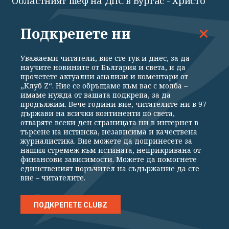
Областният шеф на ДПС в Бургас - Христо
"Широката" вече е с обвинение
Подкрепете ни
Уважаеми читатели, вие сте тук и днес, за да
научите новините от България и света, и да
прочетете актуални анализи и коментари от
„Клуб Z“. Ние се обръщаме към вас с молба –
имаме нужда от вашата подкрепа, за да
продължим. Вече години вие, читателите ни в 97
държави на всички континенти по света,
отваряте всеки ден страницата ни в интернет в
търсене на истинска, независима и качествена
журналистика. Вие можете да допринесете за
нашия стремеж към истината, неприкривана от
финансови зависимости. Можете да помогнете
ПОЛИТИКА
единственият поръчител на съдържание да сте
вие – читателите.
Министърката на енергетиката: Големият
проблем не е "Боташ", а "Топлофикация
София"
ПОДКРЕПЕТЕ CLUBZ