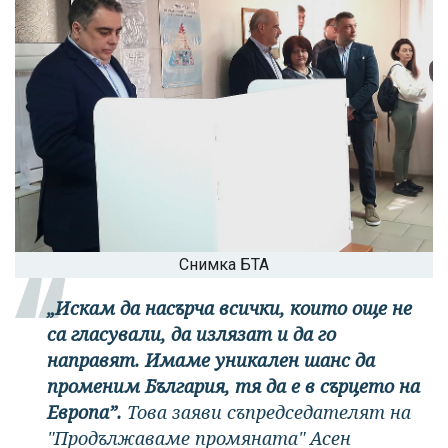
Снимка БТА
„Искам да насърча всички, които още не
са гласували, да излязат и да го
направят. Имаме уникален шанс да
променим България, тя да е в сърцето на
Европа”.
Това заяви съпредседателят на
"Продължаваме промяната" Асен