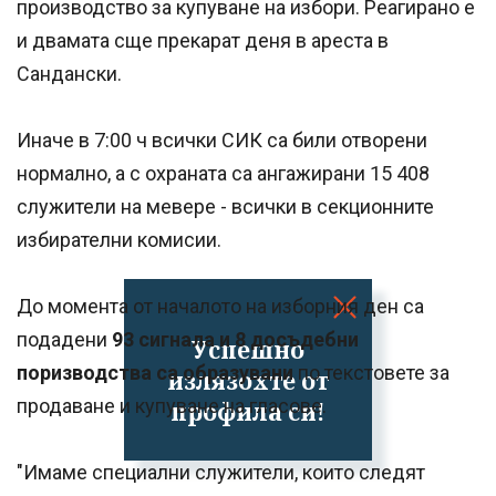
производство за купуване на избори. Реагирано е
и двамата сще прекарат деня в ареста в
Сандански.
Иначе в 7:00 ч всички СИК са били отворени
нормално, а с охраната са ангажирани 15 408
служители на мевере - всички в секционните
избирателни комисии.
До момента от началото на изборния ден са
подадени
93 сигнала и 8 досъдебни
Успешно
поризводства са образувани
по текстовете за
излязохте от
продаване и купуване на гласове.
профила си!
"Имаме специални служители, които следят