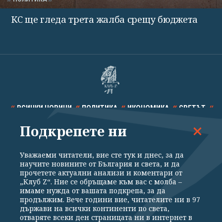
КС ще гледа трета жалба срещу бюджета
ВСИЧКИ НОВИНИ
ПОЛИТИКА
ИКОНОМИКА
СВЕТЪТ
Подкрепете ни
СПОРТ
КУЛТУРА
ТЕХНОЛОГИИ
КАЛЕЙДОСКОП
МНЕНИЯ
Уважаеми читатели, вие сте тук и днес, за да
научите новините от България и света, и да
прочетете актуални анализи и коментари от
„Клуб Z“. Ние се обръщаме към вас с молба –
имаме нужда от вашата подкрепа, за да
продължим. Вече години вие, читателите ни в 97
Общи условия
Политика за поверителност
държави на всички континенти по света,
отваряте всеки ден страницата ни в интернет в
Реклама
Партньори
Контакти
За Клуб Z