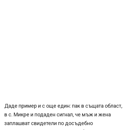
Даде пример и с още един: пак в същата област,
в с. Микре и подаден сигнал, че мъж и жена
заплашват свидетели по досъдебно