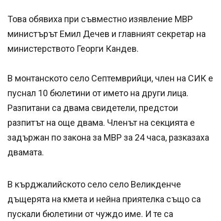
Това обявиха при съвместно изявление МВР
министърът Емил Дечев и главният секретар на
министерството Георги Кандев.
В монтанското село Септемврийци, член на СИК е
пуснал 10 бюлетини от името на други лица.
Разпитани са двама свидетели, предстои
разпитът на още двама. Членът на секцията е
задържан по закона за МВР за 24 часа, разказаха
двамата.
В кърджалийското село село Великденче
дъщерята на кмета и нейна приятелка също са
пускали бюлетини от чуждо име. И те са