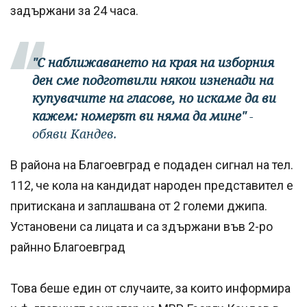
задържани за 24 часа.
"С наближаването на края на изборния
ден сме подготвили някои изненади на
купувачите на гласове, но искаме да ви
кажем: номерът ви няма да мине"
-
обяви Кандев.
В района на Благоевград е подаден сигнал на тел.
112, че кола на кандидат народен представител е
притискана и заплашвана от 2 големи джипа.
Установени са лицата и са здържани във 2-ро
райнно Благоевград
Това беше един от случаите, за които информира