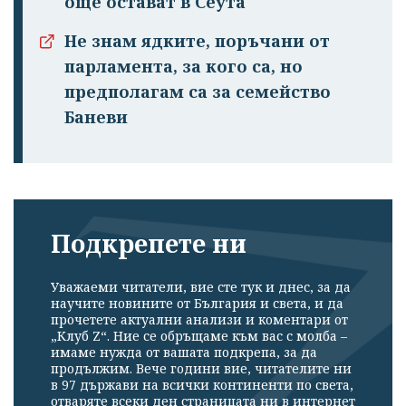
още остават в Сеута
Не знам ядките, поръчани от
парламента, за кого са, но
предполагам са за семейство
Баневи
Подкрепете ни
Уважаеми читатели, вие сте тук и днес, за да
научите новините от България и света, и да
прочетете актуални анализи и коментари от
„Клуб Z“. Ние се обръщаме към вас с молба –
имаме нужда от вашата подкрепа, за да
продължим. Вече години вие, читателите ни
в 97 държави на всички континенти по света,
отваряте всеки ден страницата ни в интернет