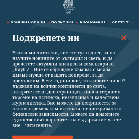
ВСИЧКИ НОВИНИ
ПОЛИТИКА
ИКОНОМИКА
СВЕТЪТ
Подкрепете ни
СПОРТ
КУЛТУРА
ТЕХНОЛОГИИ
КАЛЕЙДОСКОП
МНЕНИЯ
Уважаеми читатели, вие сте тук и днес, за да
научите новините от България и света, и да
прочетете актуални анализи и коментари от
„Клуб Z“. Ние се обръщаме към вас с молба –
имаме нужда от вашата подкрепа, за да
продължим. Вече години вие, читателите ни в 97
Общи условия
Политика за поверителност
държави на всички континенти по света,
отваряте всеки ден страницата ни в интернет в
Реклама
Партньори
Контакти
За Клуб Z
търсене на истинска, независима и качествена
Екип
Подкрепете ни
журналистика. Вие можете да допринесете за
нашия стремеж към истината, неприкривана от
финансови зависимости. Можете да помогнете
единственият поръчител на съдържание да сте
Издател на www.clubz.bg е „Клуб Зебра Медия“ ЕООД, София, ул. "Алеко
вие – читателите.
Константинов" 3. Всички права запазени 2026 „Клуб Зебра Медия“
ЕООД.
Препечатването на материали, снимки и видео от www.clubz.bg без