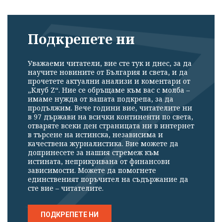
Подкрепете ни
Уважаеми читатели, вие сте тук и днес, за да
научите новините от България и света, и да
прочетете актуални анализи и коментари от
„Клуб Z“. Ние се обръщаме към вас с молба –
имаме нужда от вашата подкрепа, за да
продължим. Вече години вие, читателите ни
в 97 държави на всички континенти по света,
Успешно
отваряте всеки ден страницата ни в интернет
излязохте от
в търсене на истинска, независима и
качествена журналистика. Вие можете да
профила си!
допринесете за нашия стремеж към
истината, неприкривана от финансови
зависимости. Можете да помогнете
единственият поръчител на съдържание да
сте вие – читателите.
ПОДКРЕПЕТЕ НИ