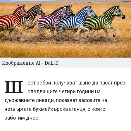
Изображение AI - Dall-E
Ш
ест зебри получават шанс да пасат през
следващите четири години на
държавните ливади, показват залозите на
четвъртата букмейкърска агенця, с която
работим днес.