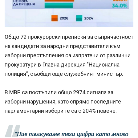
Общо 72 прокурорски преписки за съпричастност
на кандидати за народни представители към
изборни престъпления са изпратени от различни
прокуратури в Главна дирекция "Национална
полиция", съобщи още служебният министър.
В МВР са постъпили общо 2974 сигнала за
изборни нарушения, като спрямо последните
парламентарни избори те са с 204% повече.
"Ние тълкуваме тези цифри като много