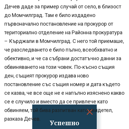
Дечев даде за пример случай от село, в близост
до Момчилград. Там е било издадено
първоначално постановление на прокурор от
териториално отделение на Районна прокуратура
– Кърджали в Момчилград. С него той приемаше,
че разследването е било пълно, всеобхватно и
обективно, и че са събрани достатъчно данни за
обвиняването на този човек. По-късно същия
ден, същият прокурор издава ново
постановление със същия номер и дата където
се казва, че все още не е напълно изяснено какво
се е случило и вместо да се привлече като
обвиняем, той бива разпитван като свидетел,
разказа Дечев.
Успешно