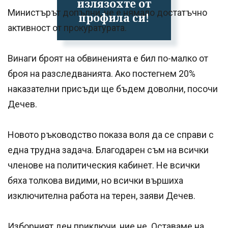
излязохте от
Министърът допълни, че е нямало достатъчно
профила си!
активност от прокуратурата.
Винаги броят на обвиненията е бил по-малко от
броя на разследванията. Ако постегнем 20%
наказателни присъди ще бъдем доволни, посочи
Дечев.
Новото ръководство показа воля да се справи с
една трудна задача. Благодарен съм на всички
членове на политическия кабинет. Не всички
бяха толкова видими, но всички вършиха
изключителна работа на терен, заяви Дечев.
Изборният ден приключи, ние не. Оставаме на