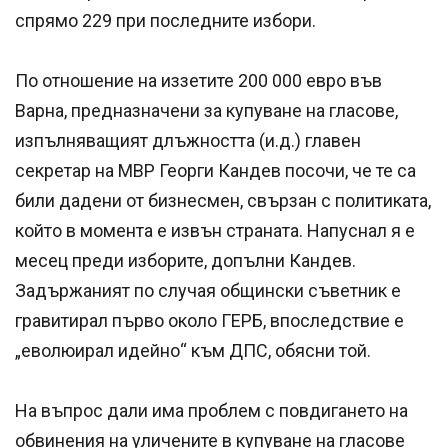
спрямо 229 при последните избори.
По отношение на иззетите 200 000 евро във
Варна, предназначени за купуване на гласове,
изпълняващият длъжността (и.д.) главен
секретар на МВР Георги Кандев посочи, че те са
били дадени от бизнесмен, свързан с политиката,
който в момента е извън страната. Напуснал я е
месец преди изборите, допълни Кандев.
Задържаният по случая общински съветник е
гравитирал първо около ГЕРБ, впоследствие е
„еволюирал идейно“ към ДПС, обясни той.
На въпрос дали има проблем с повдигането на
обвинения на уличените в купуване на гласове