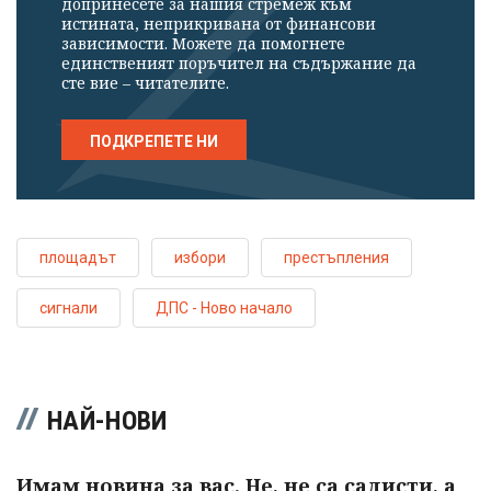
допринесете за нашия стремеж към
истината, неприкривана от финансови
зависимости. Можете да помогнете
единственият поръчител на съдържание да
сте вие – читателите.
ПОДКРЕПЕТЕ НИ
площадът
избори
престъпления
сигнали
ДПС - Ново начало
НАЙ-НОВИ
Имам новина за вас. Не, не са садисти, а