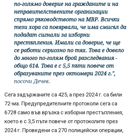
по-голямо доверие на гражданите и на
неправителствените организации
спрямо ръководството на МВР. Всички
тези хора са повярвали, че има смисъл да
подадат сигнали за изборни
престъпления. Имали са доверие, че ще
се работи сериозно по тях. Това е довело
до много по-голям брой разследвания -
общо 614. Това е с 5,5 пъти повече от
образуваните през октомври 2024 г.",
посочи Дечев.
Сега задържаните са 425, а през 2024 г. са били
72-ма. Предупредителните протоколи сега са
6728 само във връзка с изборни престъпления,
което е с 3,5 пъти повече от протоколите през
2024 г. Проведени са 270 полицейски операции,