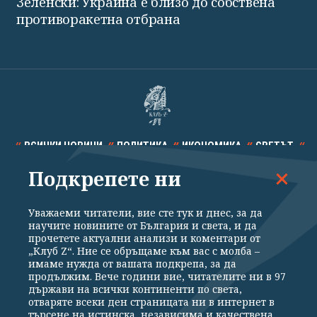
Зеленски: Украйна е близо до собствена
противоракетна отбрана
ВСИЧКИ НОВИНИ
ПОЛИТИКА
ИКОНОМИКА
СВЕТЪТ
Подкрепете ни
СПОРТ
КУЛТУРА
ТЕХНОЛОГИИ
КАЛЕЙДОСКОП
МНЕНИЯ
Уважаеми читатели, вие сте тук и днес, за да
научите новините от България и света, и да
прочетете актуални анализи и коментари от
„Клуб Z“. Ние се обръщаме към вас с молба –
имаме нужда от вашата подкрепа, за да
продължим. Вече години вие, читателите ни в 97
Общи условия
Политика за поверителност
държави на всички континенти по света,
отваряте всеки ден страницата ни в интернет в
Реклама
Партньори
Контакти
За Клуб Z
търсене на истинска, независима и качествена