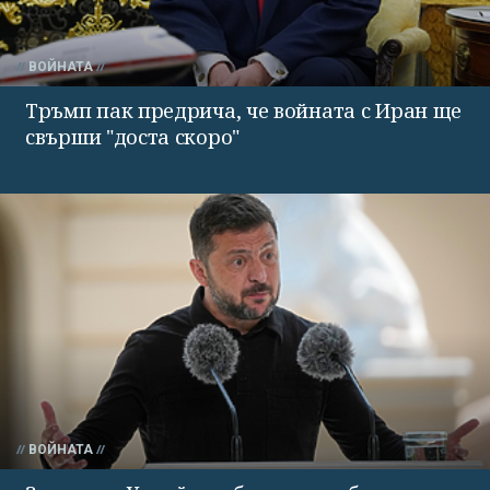
ВОЙНАТА
Тръмп пак предрича, че войната с Иран ще
свърши "доста скоро"
ВОЙНАТА