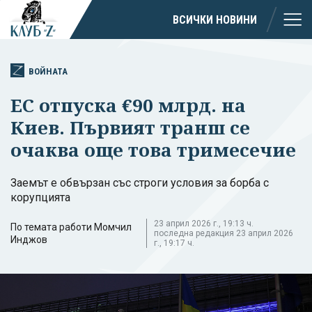
ВСИЧКИ НОВИНИ
ВОЙНАТА
ЕС отпуска €90 млрд. на
Киев. Първият транш се
очаква още това тримесечие
Заемът е обвързан със строги условия за борба с
корупцията
23 април 2026 г., 19:13 ч.
По темата работи Момчил
последна редакция 23 април 2026
Инджов
г., 19:17 ч.