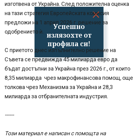
изготвена от Украйна. След положителна оценка
на тази стратегия Европейската комисия
предложи на 1 април 2026 г. решение за
Успешно
одобрението ѝ.
излязохте от
профила си!
С приетото днес изпълнително решение на
Съвета се предвижда 45 милиарда евро да
бъдат достъпни за Украйна през 2026 г., от които
8,35 милиарда чрез макрофинансова помощ, още
толкова чрез Механизма за Украйна и 28,3
милиарда за отбранителната индустрия.
------
Този материал е написан с помощта на