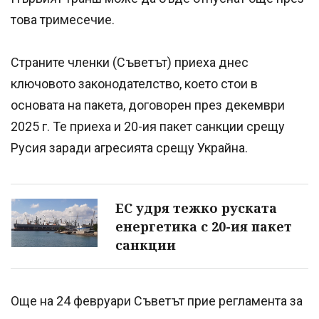
това тримесечие.
Страните членки (Съветът) приеха днес
ключовото законодателство, което стои в
основата на пакета, договорен през декември
2025 г. Те приеха и 20-ия пакет санкции срещу
Русия заради агресията срещу Украйна.
ЕС удря тежко руската
енергетика с 20-ия пакет
санкции
Още на 24 февруари Съветът прие регламента за