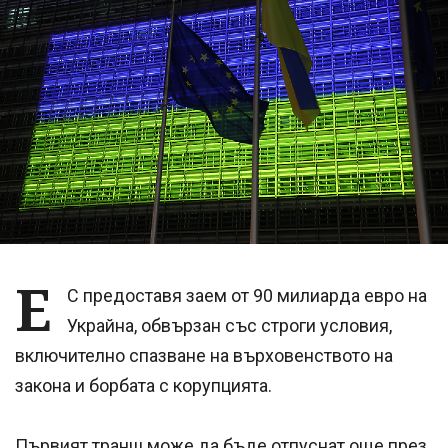
Е
С предоставя заем от 90 милиарда евро на
Украйна, обвързан със строги условия,
включително спазване на върховенството на
закона и борбата с корупцията.
Първият транш може да бъде отпуснат още през