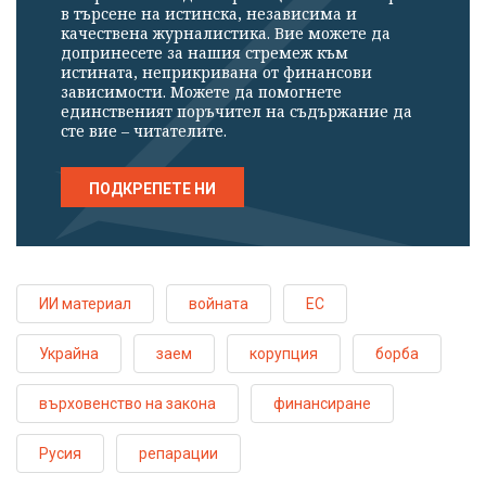
в търсене на истинска, независима и
качествена журналистика. Вие можете да
допринесете за нашия стремеж към
истината, неприкривана от финансови
зависимости. Можете да помогнете
единственият поръчител на съдържание да
сте вие – читателите.
ПОДКРЕПЕТЕ НИ
ИИ материал
войната
ЕС
Украйна
заем
корупция
борба
върховенство на закона
финансиране
Русия
репарации