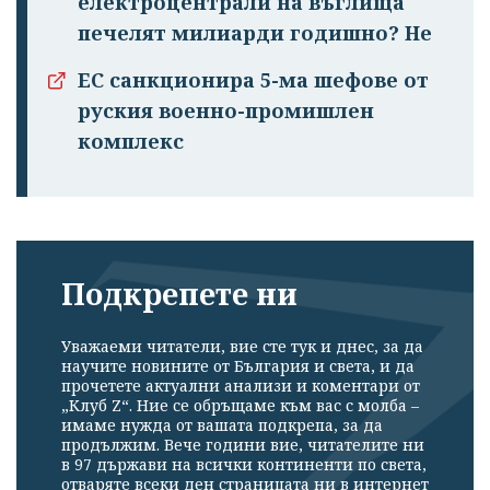
електроцентрали на въглища
печелят милиарди годишно? Не
ЕС санкционира 5-ма шефове от
руския военно-промишлен
комплекс
Подкрепете ни
Уважаеми читатели, вие сте тук и днес, за да
научите новините от България и света, и да
прочетете актуални анализи и коментари от
„Клуб Z“. Ние се обръщаме към вас с молба –
имаме нужда от вашата подкрепа, за да
продължим. Вече години вие, читателите ни
в 97 държави на всички континенти по света,
отваряте всеки ден страницата ни в интернет