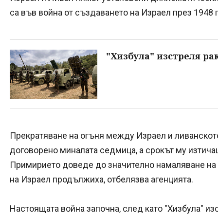
са във война от създаването на Израел през 1948 
"Хизбула" изстреля ра
Прекратяване на огъня между Израел и ливанско
договорено миналата седмица, а срокът му изтича
Примирието доведе до значително намаляване на 
на Израел продължиха, отбелязва агенцията.
Настоящата война започна, след като "Хизбула" из