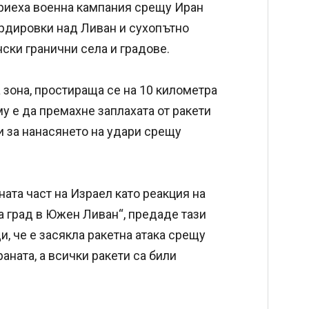
приеха военна кампания срещу Иран
ардировки над Ливан и сухопътно
нски гранични села и градове.
 зона, простираща се на 10 километра
му е да премахне заплахата от ракети
и за нанасянето на удари срещу
ната част на Израел като реакция на
 град в Южен Ливан“, предаде тази
, че е засякла ракетна атака срещу
аната, а всички ракети са били