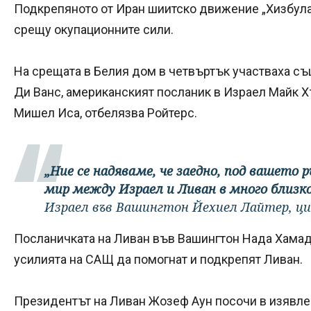
Подкрепяното от Иран шиитско движение „Хизбула“
срещу окупационните сили.
На срещата в Белия дом в четвъртък участваха 
Ди Ванс, американският посланик в Израел Майк Х
Мишел Иса, отбелязва Ройтерс.
„Ние се надяваме, че заедно, под вашето
мир между Израел и Ливан в много близк
Израел във Вашингтон Йехиел Лайтер, ц
Посланичката на Ливан във Вашингтон Нада Хамад
усилията на САЩ да помогнат и подкрепят Ливан.
Президентът на Ливан Жозеф Аун посочи в изявлен