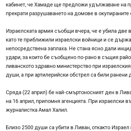
кабинет, че Хамаде ще предложи удължаване на п
прекрати разрушаването на домове в окупираните 
Израелската армия съобщи вчера, че е убила две
като те приближили израелски войници и се държа
непосредствена заплаха. Не стана ясно дали инци
удари, за които бе съобщено по-рано в същия райо
ливанското здравно министерство при израелския
души, а при артилерийски обстрел са били ранени 
Сряда (22 април) бе най-смъртоносният ден в Лива
на 16 април, припомня агенцията. При израелски в
журналистка Амал Халил.
Близо 2500 души са убити в Ливан, откакто Израел