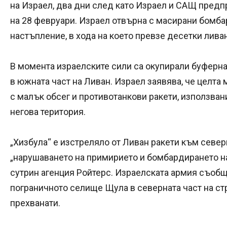
на Израел, два дни след като Израел и САЩ пред
на 28 февруари. Израел отвърна с масирани бомб
настъпление, в хода на което превзе десетки лива
В момента израелските сили са окупирали буферна
в южната част на Ливан. Израел заявява, че целта 
с малък обсег и противотанкови ракети, използван
негова територия.
„Хизбула“ е изстреляло от Ливан ракети към север
„нарушаването на примирието и бомбардирането на
сутрин агенция Ройтерс. Израелската армия съобщи
пограничното селище Щула в северната част на стр
прехванати.