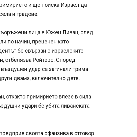
римирието и ще поиска Израел да
села и градове.
 въоръжени лица в Южен Ливан, след
ли по начин, преценен като
дентът бе свързан с израелските
н, отбелязва Ройтерс. Според
 въздушен удар са загинали трима
други двама, включително дете.
н, откакто примирието влезе в сила
ъздушни удари бе убита ливанската
 предприе своята офанзива в отговор