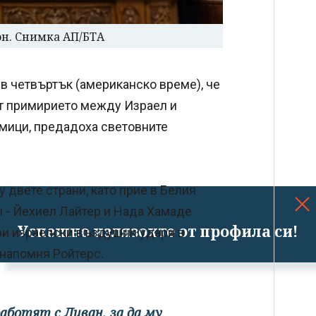
он. Снимка АП/БТА
 четвъртък (американско време), че
ат примирието между Израел и
дмици, предадоха световните
 двете страни, като прие в Белия
 - Йехиел Лайтер и Нада Хамаде
Успешно излязохте от профила си!
ри израелски въздушни удари в
 напомня Ройтерс.
аботят с Ливан, за да му