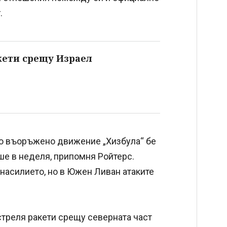
г.
кети срещу Израел
то въоръжено движение „Хизбула“ бе
ше в неделя, припомня Ройтерс.
насилието, но в Южен Ливан атаките
стреля ракети срещу северната част