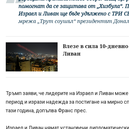
помогнат да се защитава от „Хизбула“. 
Израел и Ливан ще бъде удължено с ТРИ
мрежа „Трут соушъл“ президентът Донал
Влезе в сила 10-дневн
Ливан
Тръмп заяви, че лидерите на Израел и Ливан може
период и изрази надежда за постигане на мирно 
тази година, допълва Франс прес.
Израел и Ливан нямат установени дипломатическ