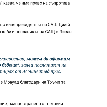
 казва, че има право на съпротива
също вицепрезидентът на САЩ Джей
ъкаби и посланикът на САЩ в Ливан
 ръководство, можем да оформим
о бъдеще“
, заяви посланикът на
итиран от Асошиейтед прес.
е Моауад благодари на Тръмп за
ие, разпространено от неговия