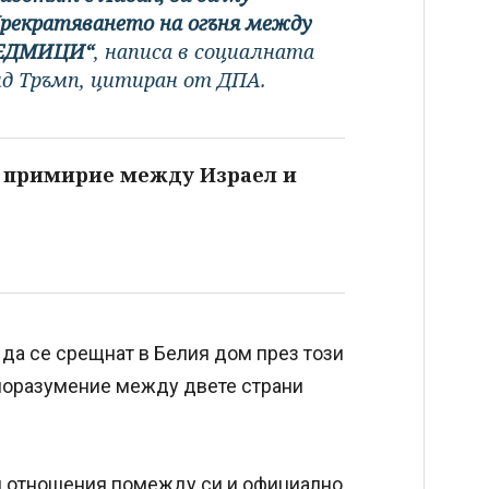
Прекратяването на огъня между
 СЕДМИЦИ“
, написа в социалната
д Тръмп, цитиран от ДПА.
о примирие между Израел и
 да се срещнат в Белия дом през този
споразумение между двете страни
и отношения помежду си и официално