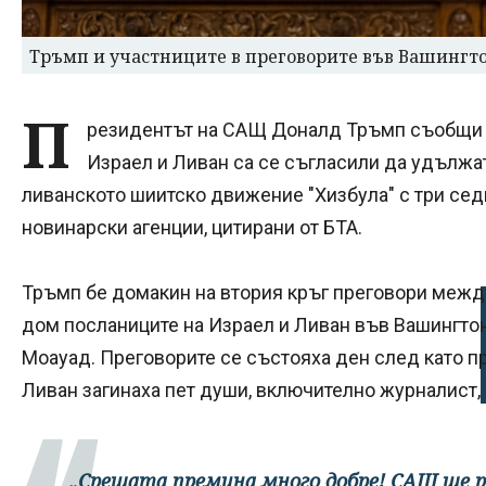
Тръмп и участниците в преговорите във Вашингт
П
резидентът на САЩ Доналд Тръмп съобщи в
Израел и Ливан са се съгласили да удълж
ливанското шиитско движение "Хизбула" с три се
новинарски агенции, цитирани от БТА.
Тръмп бе домакин на втория кръг преговори между
дом посланиците на Израел и Ливан във Вашингтон
Моауад. Преговорите се състояха ден след като п
Ливан загинаха пет души, включително журналист,
„Срещата премина много добре! САЩ ще р