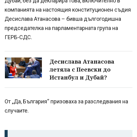
Дубай, без да декларира това, включително в
компанията на настоящия конституционен съдия
Десислава Атанасова – бивша дългогодишна
председателка на парламентарната група на
ГЕРБ-СДС.
Десислава Атанасова
летяла с Пеевски до
Истанбул и Дубай?
От „Да, България“ призоваха за разследвания на
случаите.