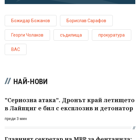
Божидар Божанов
Борислав Сарафов
Георги Чолаков
съдилища
прокуратура
ВАС
НАЙ-НОВИ
"Сериозна атака". Дронът край летището
в Лайпциг е бил с експлозив и детонатор
преди 3 мин
Главният секретар на МВР за фентанила: