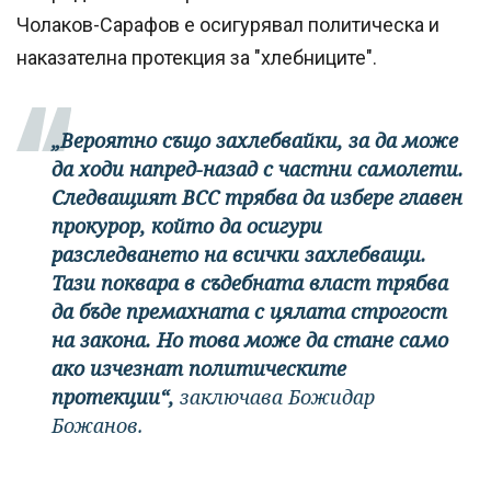
Чолаков-Сарафов е осигурявал политическа и
наказателна протекция за "хлебниците".
„Вероятно също захлебвайки, за да може
да ходи напред-назад с частни самолети.
Следващият ВСС трябва да избере главен
прокурор, който да осигури
разследването на всички захлебващи.
Тази поквара в съдебната власт трябва
да бъде премахната с цялата строгост
на закона. Но това може да стане само
ако изчезнат политическите
протекции“,
заключава Божидар
Божанов.