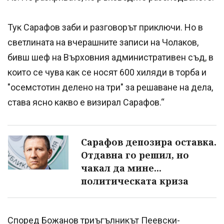
Тук Сарафов заби и разговорът приключи. Но в
светлината на вчерашните записи на Чолаков,
бивш шеф на Върховния административен съд, в
които се чува как се носят 600 хиляди в торба и
"осемстотин делено на три" за решаване на дела,
става ясно какво е визирал Сарафов.“
Сарафов депозира оставка.
Отдавна го решил, но
чакал да мине...
политическата криза
Според Божанов триъгълникът Пеевски-