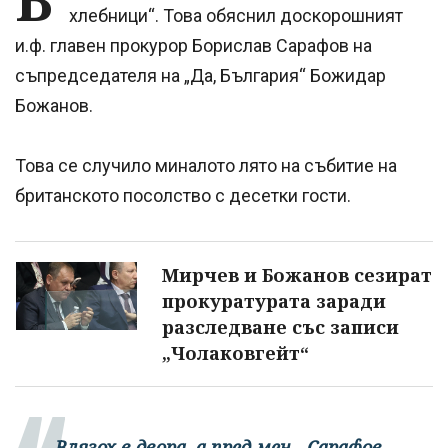
хлебници“. Това обяснил доскорошният
и.ф. главен прокурор Борислав Сарафов на
съпредседателя на „Да, България“ Божидар
Божанов.
Това се случило миналото лято на събитие на
британското посолство с десетки гости.
Мирчев и Божанов сезират
прокуратурата заради
разследване със записи
„Чолаковгейт“
„Влязох в двора, а пред мен - Сарафов,