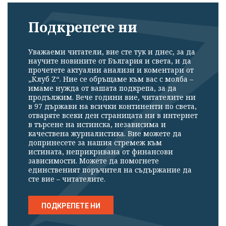
Подкрепете ни
Уважаеми читатели, вие сте тук и днес, за да
научите новините от България и света, и да
прочетете актуални анализи и коментари от
„Клуб Z“. Ние се обръщаме към вас с молба –
имаме нужда от вашата подкрепа, за да
продължим. Вече години вие, читателите ни
в 97 държави на всички континенти по света,
отваряте всеки ден страницата ни в интернет
в търсене на истинска, независима и
качествена журналистика. Вие можете да
допринесете за нашия стремеж към
истината, неприкривана от финансови
зависимости. Можете да помогнете
единственият поръчител на съдържание да
сте вие – читателите.
ПОДКРЕПЕТЕ НИ