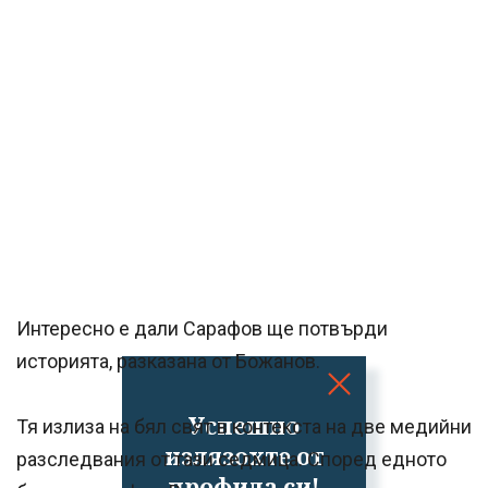
Интересно е дали Сарафов ще потвърди
историята, разказана от Божанов.
Успешно
Тя излиза на бял свят в контекста на две медийни
излязохте от
разследвания от тази седмица. Според едното
профила си!