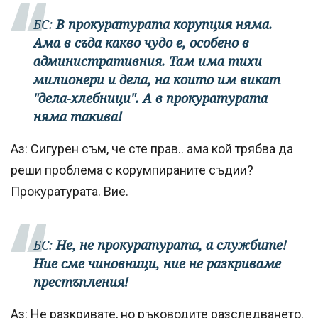
БС:
В прокуратурата корупция няма.
Ама в съда какво чудо е, особено в
административния. Там има тихи
милионери и дела, на които им викат
"дела-хлебници". А в прокуратурата
няма такива!
Аз: Сигурен съм, че сте прав.. ама кой трябва да
реши проблема с корумпираните съдии?
Прокуратурата. Вие.
БС:
Не, не прокуратурата, а службите!
Ние сме чиновници, ние не разкриваме
престъпления!
Аз: Не разкривате, но ръководите разследването.