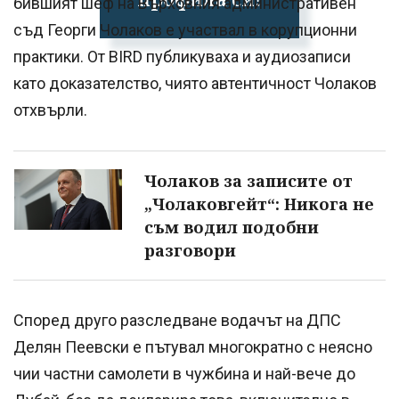
бившият шеф на Върховния административен
съд Георги Чолаков е участвал в корупционни
практики. От BIRD публикуваха и аудиозаписи
като доказателство, чиято автентичност Чолаков
отхвърли.
Чолаков за записите от
„Чолаковгейт“: Никога не
съм водил подобни
разговори
Според друго разследване водачът на ДПС
Делян Пеевски е пътувал многократно с неясно
чии частни самолети в чужбина и най-вече до