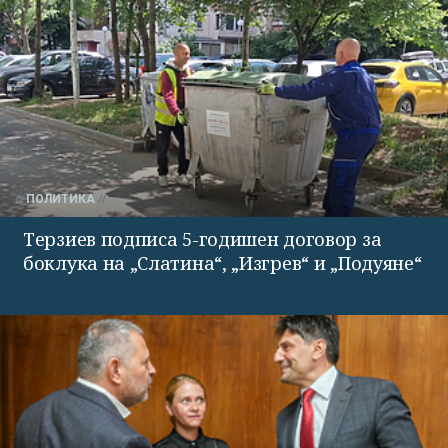
ПОЛИТИКА
Терзиев подписа 5-годишен договор за
боклука на „Слатина“, „Изгрев“ и „Подуяне“