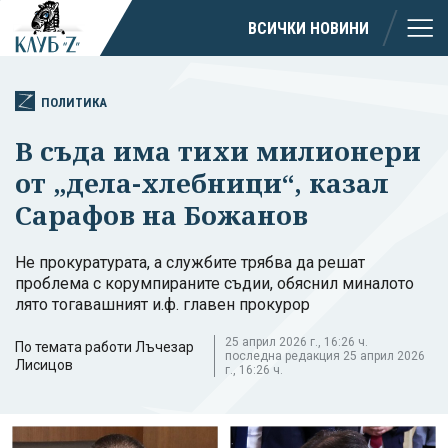
ВСИЧКИ НОВИНИ
ПОЛИТИКА
В съда има тихи милионери
от „дела-хлебници“, казал
Сарафов на Божанов
Не прокуратурата, а службите трябва да решат
проблема с корумпираните съдии, обяснил миналото
лято тогавашният и.ф. главен прокурор
25 април 2026 г., 16:26 ч.
По темата работи Лъчезар
последна редакция 25 април 2026
Лисицов
г., 16:26 ч.