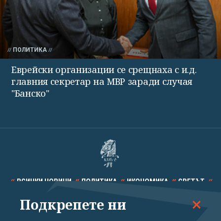
ПОЛИТИКА
Еврейски организации се срещнаха с и.д.
главния секретар на МВР заради случая
"Банско"
ВСИЧКИ НОВИНИ
ПОЛИТИКА
ИКОНОМИКА
СВЕТЪТ
Подкрепете ни
СПОРТ
КУЛТУРА
ТЕХНОЛОГИИ
КАЛЕЙДОСКОП
МНЕНИЯ