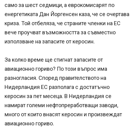
само за шест седмици, а еврокомисарят по
енергетиката Дан Йоргенсен каза, че се очертава
криза. Той отбеляза, че страните членки на ЕС
вече проучват възможността за съвместно
използване на запасите от керосин.
За колко време ще стигнат запасите от
авиационно гориво? По този въпрос има
разногласия. Според правителството на
Нидерландия ЕС разполага с достатъчно
керосин за пет месеца. В Нидерландия се
намират големи нефтопреработващи заводи,
много от които внасят керосин и произвеждат
авиационно гориво.