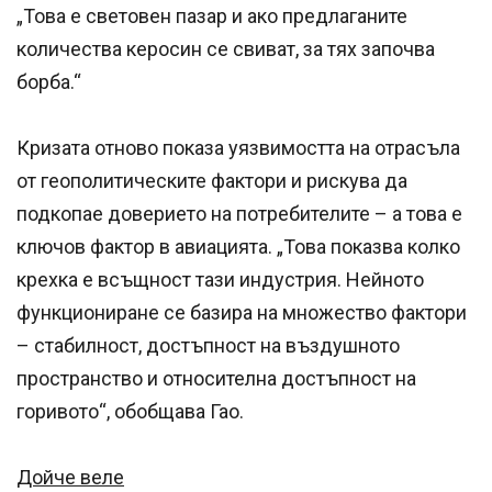
„Това е световен пазар и ако предлаганите
количества керосин се свиват, за тях започва
борба.“
Кризата отново показа уязвимостта на отрасъла
от геополитическите фактори и рискува да
подкопае доверието на потребителите – а това е
ключов фактор в авиацията. „Това показва колко
крехка е всъщност тази индустрия. Нейното
функциониране се базира на множество фактори
– стабилност, достъпност на въздушното
пространство и относителна достъпност на
горивото“, обобщава Гао.
Дойче веле