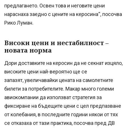
предлагането. Освен това и неговите цени
нараснаха заедно с цените на керосина“, посочва
Рико Луман.
Високи цени и нестабилност –
новата норма
Дори доставките на керосин да не секнат изцяло,
високите цени най-вероятно ще се
запазят, увеличавайки цената на самолетните
билети за потребителите. Макар много големи
авиокомпании да използват стратегия за
фиксиране на бъдещите цени с цел предпазване
от колебания, в последните години някои от тях
се отказаха от тази практика, посочва пред ДВ