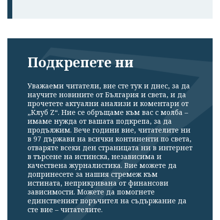
Подкрепете ни
Уважаеми читатели, вие сте тук и днес, за да
научите новините от България и света, и да
прочетете актуални анализи и коментари от
„Клуб Z“. Ние се обръщаме към вас с молба –
имаме нужда от вашата подкрепа, за да
продължим. Вече години вие, читателите ни
в 97 държави на всички континенти по света,
отваряте всеки ден страницата ни в интернет
в търсене на истинска, независима и
качествена журналистика. Вие можете да
допринесете за нашия стремеж към
истината, неприкривана от финансови
зависимости. Можете да помогнете
единственият поръчител на съдържание да
сте вие – читателите.