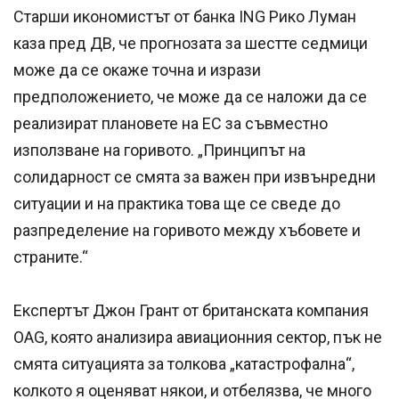
Старши икономистът от банка ING Рико Луман
каза пред ДВ, че прогнозата за шестте седмици
може да се окаже точна и изрази
предположението, че може да се наложи да се
реализират плановете на ЕС за съвместно
използване на горивото. „Принципът на
солидарност се смята за важен при извънредни
ситуации и на практика това ще се сведе до
разпределение на горивото между хъбовете и
страните.“
Експертът Джон Грант от британската компания
OAG, която анализира авиационния сектор, пък не
смята ситуацията за толкова „катастрофална“,
колкото я оценяват някои, и отбелязва, че много