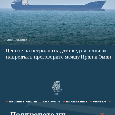
ИКОНОМИКА
Цените на петрола спадат след сигнали за
напредък в преговорите между Иран и Оман
ВСИЧКИ НОВИНИ
ПОЛИТИКА
ИКОНОМИКА
СВЕТЪТ
Подкрепете ни
СПОРТ
КУЛТУРА
ТЕХНОЛОГИИ
КАЛЕЙДОСКОП