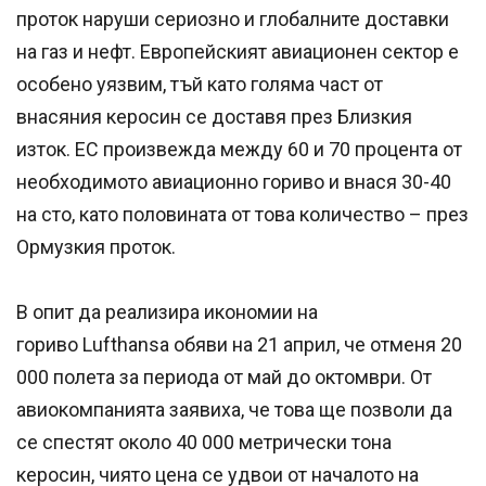
проток наруши сериозно и глобалните доставки
на газ и нефт. Европейският авиационен сектор е
особено уязвим, тъй като голяма част от
внасяния керосин се доставя през Близкия
изток. ЕС произвежда между 60 и 70 процента от
необходимото авиационно гориво и внася 30-40
на сто, като половината от това количество – през
Ормузкия проток.
В опит да реализира икономии на
гориво Lufthansa обяви на 21 април, че отменя 20
000 полета за периода от май до октомври. От
авиокомпанията заявиха, че това ще позволи да
се спестят около 40 000 метрически тона
керосин, чиято цена се удвои от началото на