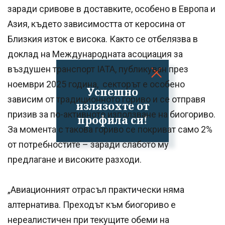
заради сривове в доставките, особено в Европа и
Азия, където зависимостта от керосина от
Близкия изток е висока. Както се отбелязва в
доклад на Международната асоциация за
въздушен транспорт IATA, публикуван през
ноември 2025 година, секторът е особено
Успешно
зависим от традиционното гориво и се отправя
излязохте от
призив за по-активното използване на биогориво.
профила си!
За момента с такова гориво се покриват само 2%
от потребностите – заради слабото му
предлагане и високите разходи.
„Авиационният отрасъл практически няма
алтернатива. Преходът към биогориво е
нереалистичен при текущите обеми на