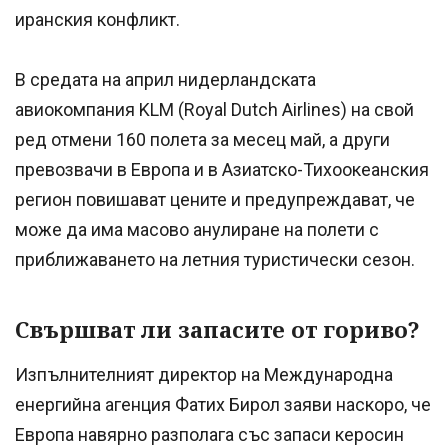
иранския конфликт.
В средата на април нидерландската
авиокомпания KLM (Royal Dutch Airlines) на свой
ред отмени 160 полета за месец май, а други
превозвачи в Европа и в Азиатско-Тихоокеанския
регион повишават цените и предупреждават, че
може да има масово анулиране на полети с
приближаването на летния туристически сезон.
Свършват ли запасите от гориво?
Изпълнителният директор на Международна
енергийна агенция Фатих Бирол заяви наскоро, че
Европа навярно разполага със запаси керосин