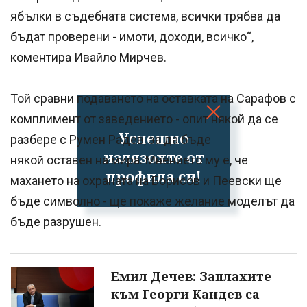
ябълки в съдебната система, всички трябва да
бъдат проверени - имоти, доходи, всичко“,
коментира Ивайло Мирчев.
Той сравни подаването на оставката на Сарафов с
комплимент от заведението - опит някой да се
Успешно
разбере с Румен Радев, за да бъде
излязохте от
някой оставен на мира. Мнението му е, че
профила си!
махането на охраната на Борисов и Пеевски ще
бъде символно - ще покаже желание моделът да
бъде разрушен.
Емил Дечев: Заплахите
към Георги Кандев са