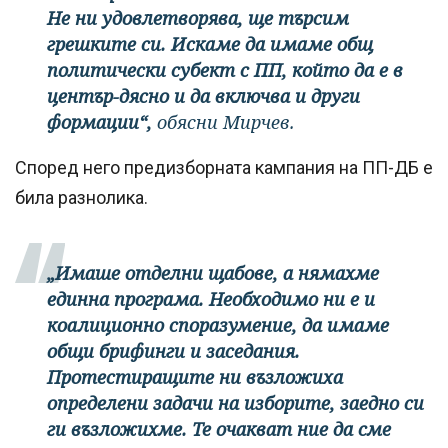
Не ни удовлетворява, ще търсим
грешките си. Искаме да имаме общ
политически субект с ПП, който да е в
център-дясно и да включва и други
формации“,
обясни Мирчев.
Според него предизборната кампания на ПП-ДБ е
била разнолика.
„Имаше отделни щабове, а нямахме
единна програма. Необходимо ни е и
коалиционно споразумение, да имаме
общи брифинги и заседания.
Протестиращите ни възложиха
определени задачи на изборите, заедно си
ги възложихме. Те очакват ние да сме