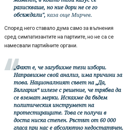
разискваше, но ние дори не се го
обсъждали",
каза още Мирчев.
Според него ставало дума само за вълнения
сред симпатизантите на партиите, но не са се
намесвали партийните органи.
„Факт е, че загубихме тези избори.
Направихме свой анализ, има причини за
това. Националният съвет на „Да,
България“ излезе с решение, че трябва да
се вземат мерки. Искахме да бъдем
политическия инструмент на
протестиращите. Това се получи в
доста ниска степен. Ръстът от 60 000
гласа при нас е абсолютно недостатъчен.