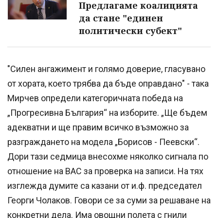
Предлагаме коалицията
да стане "единен
политически субект"
"Силен ангажимент и голямо доверие, гласувано
от хората, което трябва да бъде оправдано" - така
Мирчев определи категоричната победа на
„Прогресивна България“ на изборите. „Ще бъдем
адекватни и ще правим всичко възможно за
разграждането на модела „Борисов - Пеевски“.
Дори тази седмица внесохме няколко сигнала по
отношение на ВАС за проверка на записи. На тях
изглежда думите са казани от и.ф. председател
Георги Чолаков. Говори се за суми за решаване на
конкретни дела. Има овощни полета с гнили