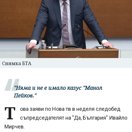
Снимка БТА
"Няма и не е имало казус "Манол
Пейков."
Т
ова заяви по Нова тв в неделя следобед
съпредседателят на "Да, България" Ивайло
Мирчев.