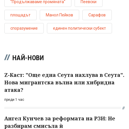
"Продължаваме промяната"
Пеевски
площадът
Манол Пейков
Сарафов
споразумение
единен политически субект
НАЙ-НОВИ
Z-Каст: "Още една Сеута нахлува в Сеута".
Нова мигрантска вълна или хибридна
атака?
преди 1 час
Ангел Кунчев за реформата на РЗИ: Не
разбирам смисъла ѝ