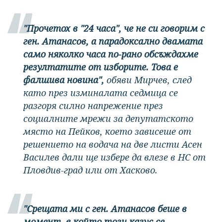
"Прочетох в "24 часа", че не си говорим с
ген. Атанасов, а парадоксално двамата
само няколко часа по-рано обсъждахме
резултатите от изборите. Това е
фалшива новина",
обяви Мирчев, след
като през изминалата седмица се
разгоря силно напрежение през
социалните мрежи за депутатското
място на Пейков, което зависеше от
решението на водача на две листи Асен
Василев дали ще избере да влезе в НС от
Пловдив-град или от Хасково.
"Срещата ми с ген. Атанасов беше в
момент, в който този казус се