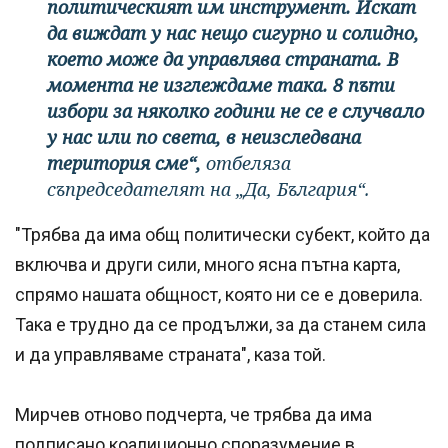
политическият им инструмент. Искат
да виждат у нас нещо сигурно и солидно,
което може да управлява страната. В
момента не изглеждаме така. 8 пъти
избори за няколко години не се е случвало
у нас или по света, в неизследвана
територия сме“,
отбеляза
съпредседателят на „Да, България“.
"Трябва да има общ политически субект, който да
включва и други сили, много ясна пътна карта,
спрямо нашата общност, която ни се е доверила.
Така е трудно да се продължи, за да станем сила
и да управляваме страната", каза той.
Мирчев отново подчерта, че трябва да има
подписано коалиционно споразумение в