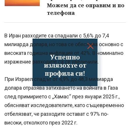
Можем да се оправим и по
телефона
В Иран разходите са спаднали с 5,6% до 7,4
милиарда долара, но това се обяснява основно с
високата годишна инфлация от 42%. В номинално
Успешно
изражение разходите са се увеличили.
излязохте от
профила си!
При Израел спадът от 4,9% до 48,3 милиарда
долара отразява затихването на войната в Газа
след примирието с „Хамас“ през януари 2025 г.,
обясняват изследователите, като същевременно
отбелязват, че разходите остават с 97% по-
високи, отколкото през 2022 г.