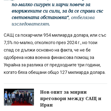
по-малко сигурен и харчи повече за
въоръжените си сили, за да се справи със
световната обстановка“
, отбелязва
изследователят.
САЩ са похарчили 954 милиарда долара, или със
7,5% по-малко, отколкото през 2024 г., но този
спад се дължи основно на факта, че не бе
одобрена нова военна финансова помощ за
Украйна за разлика от предходните три години,
когато бяха обещани общо 127 милиарда долара.
Нов опит за мирни
преговори между САЩ и
Иран