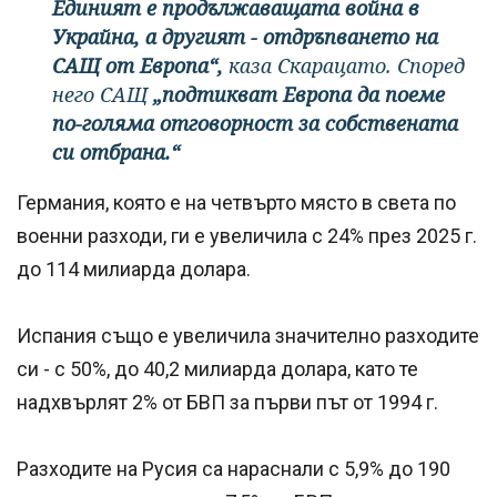
Единият е продължаващата война в
Украйна, а другият - отдръпването на
САЩ от Европа“,
каза Скарацато. Според
него САЩ
„подтикват Европа да поеме
по-голяма отговорност за собствената
си отбрана.“
Германия, която е на четвърто място в света по
военни разходи, ги е увеличила с 24% през 2025 г.
до 114 милиарда долара.
Испания също е увеличила значително разходите
си - с 50%, до 40,2 милиарда долара, като те
надхвърлят 2% от БВП за първи път от 1994 г.
Разходите на Русия са нараснали с 5,9% до 190