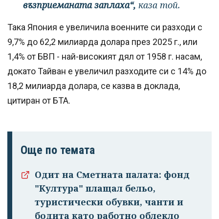
възприеманата заплаха“,
каза той.
Така Япония е увеличила военните си разходи с
9,7% до 62,2 милиарда долара през 2025 г., или
1,4% от БВП - най-високият дял от 1958 г. насам,
докато Тайван е увеличил разходите си с 14% до
18,2 милиарда долара, се казва в доклада,
цитиран от БТА.
Още по темата
Одит на Сметната палата: фонд
"Култура" плащал бельо,
туристически обувки, чанти и
бодита като работно облекло