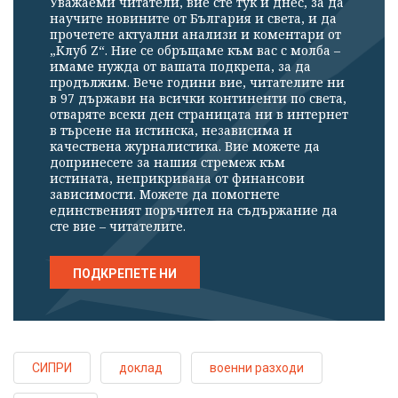
Уважаеми читатели, вие сте тук и днес, за да
научите новините от България и света, и да
прочетете актуални анализи и коментари от
„Клуб Z“. Ние се обръщаме към вас с молба –
имаме нужда от вашата подкрепа, за да
продължим. Вече години вие, читателите ни
в 97 държави на всички континенти по света,
отваряте всеки ден страницата ни в интернет
в търсене на истинска, независима и
качествена журналистика. Вие можете да
допринесете за нашия стремеж към
истината, неприкривана от финансови
зависимости. Можете да помогнете
единственият поръчител на съдържание да
сте вие – читателите.
ПОДКРЕПЕТЕ НИ
СИПРИ
доклад
военни разходи