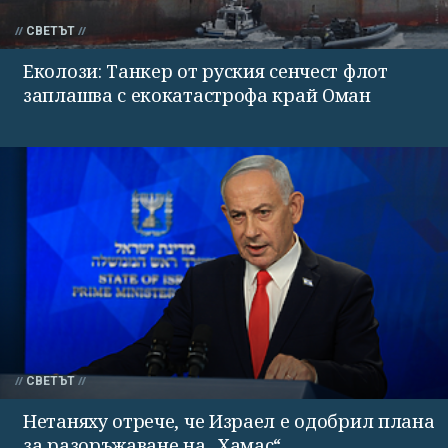
СВЕТЪТ
Еколози: Танкер от руския сенчест флот
заплашва с екокатастрофа край Оман
СВЕТЪТ
Нетаняху отрече, че Израел е одобрил плана
за разоръжаване на „Хамас“