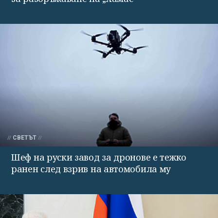
СВЕТЪТ
Шеф на руски завод за дронове е тежко
ранен след взрив на автомобила му