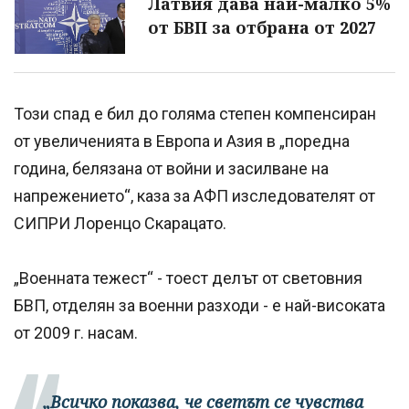
Латвия дава най-малко 5%
от БВП за отбрана от 2027
Този спад е бил до голяма степен компенсиран
от увеличенията в Европа и Азия в „поредна
година, белязана от войни и засилване на
напрежението“, каза за АФП изследователят от
СИПРИ Лоренцо Скарацато.
„Военната тежест“ - тоест делът от световния
БВП, отделян за военни разходи - е най-високата
от 2009 г. насам.
„Всичко показва, че светът се чувства