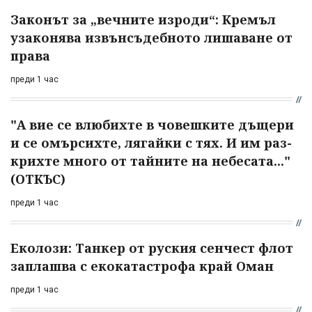
Законът за „вечните изроди“: Кремъл
узаконява извънсъдебното лишаване от
права
преди 1 час
"А вие се влюбихте в чо­вешките дъщери
и се омърсихте, лягайки с тях. И им раз­
крихте много от тайните на небесата..."
(ОТКЪС)
преди 1 час
Еколози: Танкер от руския сенчест флот
заплашва с екокатастрофа край Оман
преди 1 час