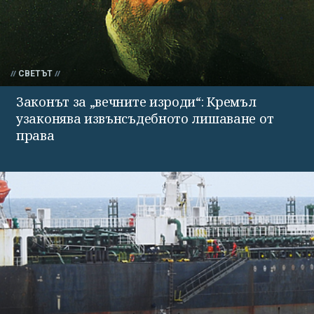
СВЕТЪТ
Законът за „вечните изроди“: Кремъл
узаконява извънсъдебното лишаване от
права