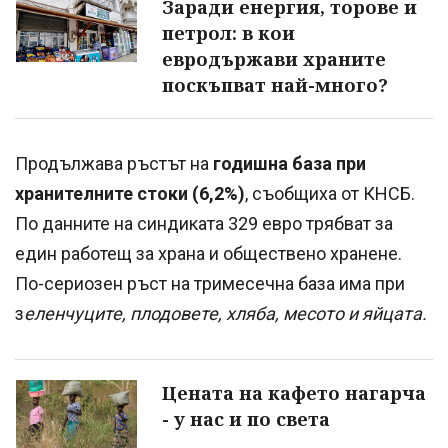
Заради енергия, торове и
петрол: в кои
евродържави храните
поскъпват най-много?
Продължава ръстът на
годишна база при
хранителните стоки (6,2%)
, съобщиха от КНСБ.
По данните на синдиката 329 евро трябват за
един работещ за храна и обществено хранене.
По-сериозен ръст на тримесечна база има при
з
еленчуците, плодовете, хляба, месото и яйцата.
Цената на кафето нагарча
- у нас и по света