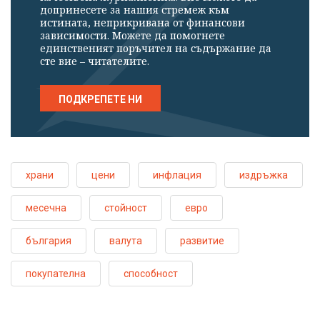
допринесете за нашия стремеж към
истината, неприкривана от финансови
зависимости. Можете да помогнете
единственият поръчител на съдържание да
сте вие – читателите.
ПОДКРЕПЕТЕ НИ
храни
цени
инфлация
издръжка
месечна
стойност
евро
българия
валута
развитие
покупателна
способност