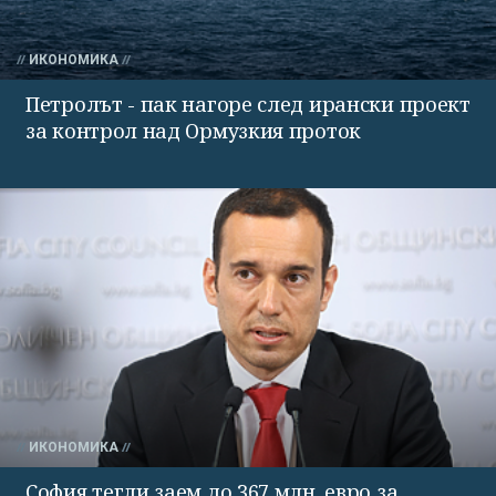
ИКОНОМИКА
Петролът - пак нагоре след ирански проект
за контрол над Ормузкия проток
ИКОНОМИКА
София тегли заем до 367 млн. евро за