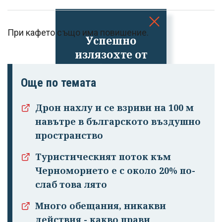
При кафето също има повишение.
Успешно
излязохте от
профила си!
Още по темата
Дрон нахлу и се взриви на 100 м
навътре в българското въздушно
пространство
Туристическият поток към
Черноморието е с около 20% по-
слаб това лято
Много обещания, никакви
действия - какво прави