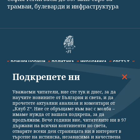
трамваи, булеварди и инфраструктура
ВСИЧКИ НОВИНИ
ПОЛИТИКА
ИКОНОМИКА
СВЕТЪТ
Подкрепете ни
СПОРТ
КУЛТУРА
ТЕХНОЛОГИИ
КАЛЕЙДОСКОП
МНЕНИЯ
Уважаеми читатели, вие сте тук и днес, за да
научите новините от България и света, и да
прочетете актуални анализи и коментари от
„Клуб Z“. Ние се обръщаме към вас с молба –
имаме нужда от вашата подкрепа, за да
продължим. Вече години вие, читателите ни в 97
Общи условия
Политика за поверителност
държави на всички континенти по света,
отваряте всеки ден страницата ни в интернет в
Реклама
Партньори
Контакти
За Клуб Z
търсене на истинска, независима и качествена