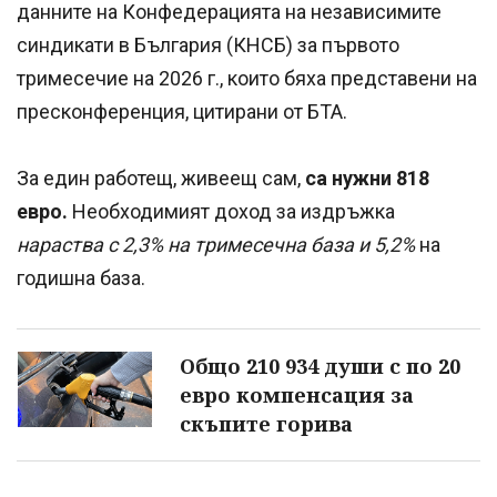
данните на Конфедерацията на независимите
синдикати в България (КНСБ) за първото
тримесечие на 2026 г., които бяха представени на
пресконференция, цитирани от БТА.
За един работещ, живеещ сам,
са нужни 818
евро.
Необходимият доход за издръжка
нараства с 2,3% на тримесечна база и 5,2%
на
годишна база.
Общо 210 934 души с по 20
евро компенсация за
скъпите горива