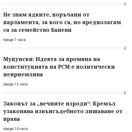
Не знам ядките, поръчани от
парламента, за кого са, но предполагам
са за семейство Баневи
преди 7 часа
Муцунски: Идеята за промяна на
конституцията на РСМ е политически
неприемлива
преди 13 часа
Законът за „вечните изроди“: Кремъл
узаконява извънсъдебното лишаване от
права
преди 14 часа