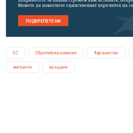
Можете да помогнете единственият поръчител на съ
ПОДКРЕПЕТЕ НИ
ЕС
ЕВропейска комисия
Афганистан
мигранти
връщане