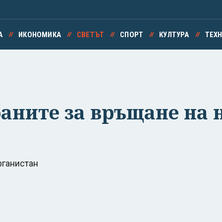
А
ИКОНОМИКА
СВЕТЪТ
СПОРТ
КУЛТУРА
ТЕХ
баните за връщане на 
фганистан