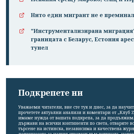
Нито един мигрант не е преминал
"Инструментализирана миграция" 
границата с Беларус, Естония аре
тунел
Подкрепете ни
Уважаеми читатели, вие сте тук и днес, за да научит
прочетете актуални анализи и коментари от „Клуб Z
имаме нужда от вашата подкрепа, за да продължим. 
държави на всички континенти по света, отваряте в
търсене на истинска, независима и качествена жур
допринесете за нашия стремеж към истината, непр