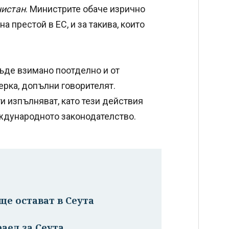
нистан
. Министрите обаче изрично
на престой в ЕС, и за такива, които
ъде взимано поотделно и от
ерка, допълни говорителят.
и изпълняват, като тези действия
еждународното законодателство.
ще остават в Сеута
аел за Сеута