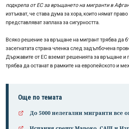
подкрепа от ЕС за връщането на мигранти в Афга
изтъкват, че става дума за хора, които нямат право 
представляват заплаха за сигурността.
Всяко решение за връщане на мигрант трябва да б
засегнатата страна членка след задълбочена пров
Държавите от ЕС вземат решенията за връщане и г
трябва да останат в рамките на европейското и м
Още по темата
До 5000 нелегални мигранти все о
Испания срещу Мароко, САЩ и Изр