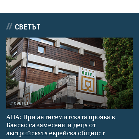
СВЕТЪТ
СВЕТЪТ
АПА: При антисемитската проява в
Банско са замесени и деца от
австрийската еврейска общност