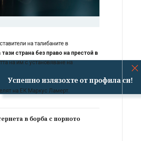
ставители на талибаните в
тази страна без право на престой в
тта на им с установяване на
Успешно излязохте от профила си!
елят на ЕК Маркус Ламерт.
ернета в борба с порното