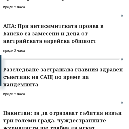
преди 2 часа
АПА: При антисемитската проява в
Банско са замесени и деца от
австрийската еврейска общност
преди 2 часа
Разследване застрашава главния здравен
съветник на САЩ по време на
пандемията
преди 2 часа
Пакистан: за да отразяват събития извън
три големи града, чуждестранните
журналисти ще трябва да искат