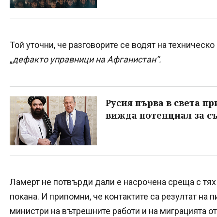
Той уточни, че разговорите се водят на техническо
„
дефакто управници на Афганистан“.
Русия първа в света п
вижда потенциал за с
Ламерт не потвърди дали е насрочена среща с тях 
покана. И припомни, че контактите са резултат на п
министри на вътрешните работи и на миграцията от