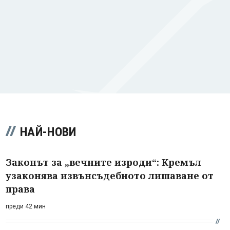
НАЙ-НОВИ
Законът за „вечните изроди“: Кремъл
узаконява извънсъдебното лишаване от
права
преди 42 мин