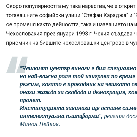
Скоро популярността му така нараства, че е открит
тогавашните софийски улици "Стефан Караджа" и "
се променя както дейността, така и названието на
Чехословакия през януари 1993 г. Чехия създава ч
приемник на бившите чехословашки центрове в чу
"Чешкият център винаги е бил специално 
но най-важна роля той изиграва по врем
режим, когато е проводник на чешкото с
онази жажда за свобода и демокрация, к
пролет.
Институцията завинаги ще остане симво
интелектуална платформа",
реагира до
Манол Пейков.