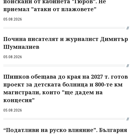
поискани от кабинета "Гюров". Не
приемал "атаки от плажовете"
05.08.2026
Почина писателят и журналист Димитър
Шумналиев
05.08.2026
Шишков обещава до края на 2027 т. готов
проект за детската болница и 800-те км
магистрали, които "ще дадем на
концесия"
05.08.2026
“Податливи на руско влияние". България