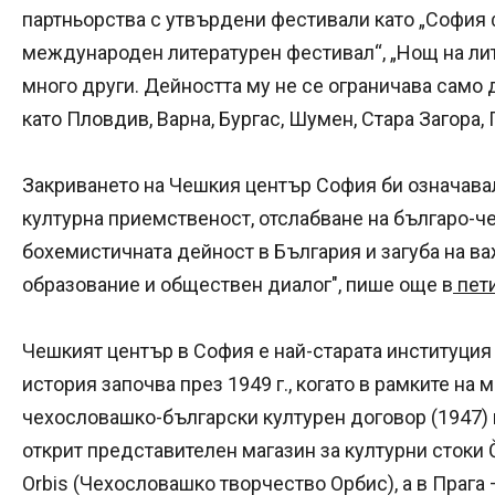
партньорства с утвърдени фестивали като „София 
международен литературен фестивал“, „Нощ на лите
много други. Дейността му не се ограничава само д
като Пловдив, Варна, Бургас, Шумен, Стара Загора, 
Закриването на Чешкия център София би означав
културна приемственост, отслабване на българо-ч
бохемистичната дейност в България и загуба на ва
образование и обществен диалог", пише още в
пети
Чешкият център в София е най-старата институция 
история започва през 1949 г., когато в рамките н
чехословашко-български културен договор (1947) н
открит представителен магазин за културни стоки 
Orbis (Чехословашко творчество Орбис), а в Прага –