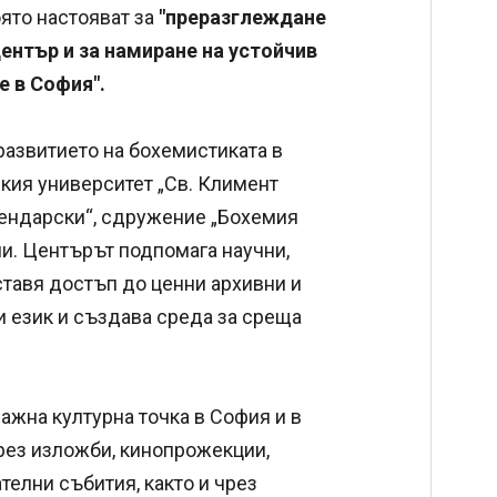
ято настояват за
"преразглеждане
ентър и за намиране на устойчив
 в София".
развитието на бохемистиката в
кия университет „Св. Климент
ендарски“, сдружение „Бохемия
ии. Центърът подпомага научни,
тавя достъп до ценни архивни и
и език и създава среда за среща
ажна културна точка в София и в
чрез изложби, кинопрожекции,
телни събития, както и чрез