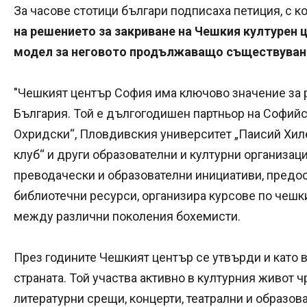
За часове стотици българи подписаха петиция, с ко
на решението за закриване на Чешкия културен ц
модел за неговото продължаващо съществуване
"Чешкият център София има ключово значение за 
България. Той е дългогодишен партньор на Софийс
Охридски“, Пловдивския университет „Паисий Хил
клуб“ и други образователни и културни организац
преводачески и образователни инициативи, предос
библиотечни ресурси, организира курсове по чешк
между различни поколения бохемисти.
През годините Чешкият център се утвърди и като в
страната. Той участва активно в културния живот 
литературни срещи, концерти, театрални и образова