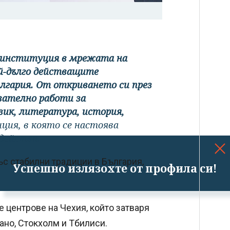
 институция в мрежата на
й-дълго действащите
лгария. От откриването си през
ователно работи за
зик, литература, история,
ция, в която се настоява
действа.
със стабилни традиции в България,
Успешно излязохте от профила си!
е центрове на Чехия, който затваря
лано, Стокхолм и Тбилиси.