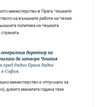
ото министерство в Прага. Чешките
твото на външните работи на Чехия.
външната политика на Чешката
 страната.
генералния директор на
възлага да затворя Чешкия
а пред Радио Прага Радка
 в София.
ншно министерство е отпуснало за
ро), докато миналата година тази