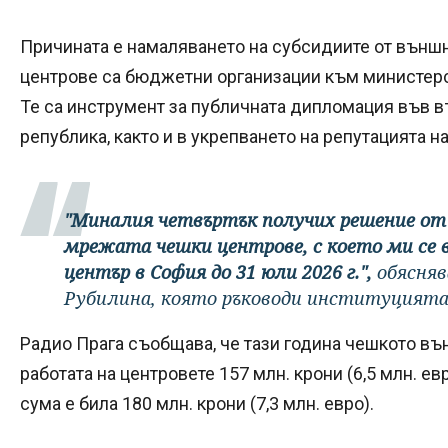
Причината е намаляването на субсидиите от външн
центрове са бюджетни организации към министерс
Те са инструмент за публичната дипломация във 
република, както и в укрепването на репутацията на
"Миналия четвъртък получих решение от 
мрежата чешки центрове, с което ми се 
център в София до 31 юли 2026 г.",
обясняв
Рубилина, която ръководи институцията
Радио Прага съобщава, че тази година чешкото въ
работата на центровете 157 млн. крони (6,5 млн. ев
сума е била 180 млн. крони (7,3 млн. евро).