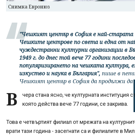
Снимка Евронюз
"Чешкият център в София е най-старата
Чешките центрове по света и една от на
чуждестранни културни организации в Бъ
1949 г. до днес той вече 77 години послед
популяризирането на чешката култура, е
изкуство и наука в България",
пише в пети
Чешкият център в София да продължи да 
В
чера стана ясно, че културната институция 
която действа вече 77 години, се закрива.
Това е четвъртият филиал от мрежата на културнит
врати тази година - засегнати са и филиалите в Ми