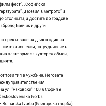
филм фест“, „Софийски
ратурата“, „Поезия в метрото“ и
о столицата, а достига до градове
Габрово, Балчик и други.
ало прекъсване на дългогодишна
ешките отношения, затрудняване на
жна платформа за културен обмен,
цията.
от този тип в чужбина. Неговата
а междуправителствения
а ул. "Раковски" 100 в София е
Československá tvorba
 Bulharská tvorba (Българска творба).