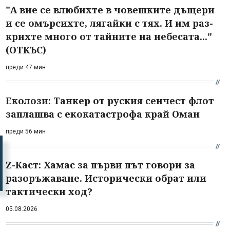
"А вие се влюбихте в чо­вешките дъщери
и се омърсихте, лягайки с тях. И им раз­
крихте много от тайните на небесата..."
(ОТКЪС)
преди 47 мин
Еколози: Танкер от руския сенчест флот
заплашва с екокатастрофа край Оман
преди 56 мин
Z-Каст: Хамас за първи път говори за
разоръжаване. Исторически обрат или
тактически ход?
05.08.2026