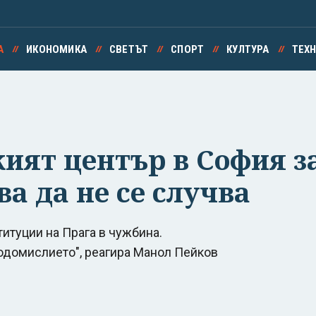
А
ИКОНОМИКА
СВЕТЪТ
СПОРТ
КУЛТУРА
ТЕХ
кият център в София з
а да не се случва
итуции на Прага в чужбина.
одомислието", реагира Манол Пейков