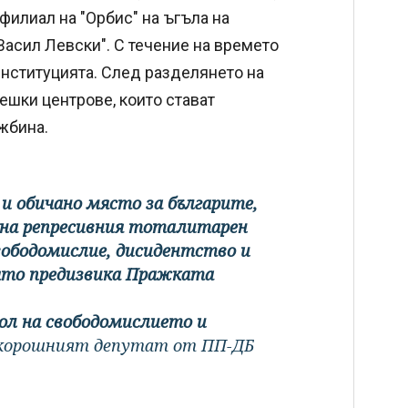
 филиал на "Орбис" на ъгъла на
Васил Левски". С течение на времето
 институцията. След разделянето на
ешки центрове, които стават
жбина.
и обичано място за българите,
е на репресивния тоталитарен
вободомислие, дисидентство и
оято предизвика Пражката
л на свободомислието и
скорошният депутат от ПП-ДБ