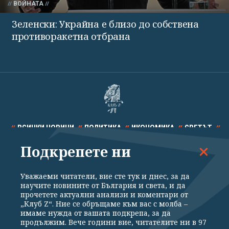
ВОЙНАТА
Зеленски: Украйна е близо до собствена
противоракетна отбрана
ВСИЧКИ НОВИНИ
ПОЛИТИКА
ИКОНОМИКА
СВЕТЪТ
Подкрепете ни
СПОРТ
КУЛТУРА
ТЕХНОЛОГИИ
КАЛЕЙДОСКОП
МНЕНИЯ
Уважаеми читатели, вие сте тук и днес, за да
научите новините от България и света, и да
прочетете актуални анализи и коментари от
„Клуб Z“. Ние се обръщаме към вас с молба –
имаме нужда от вашата подкрепа, за да
продължим. Вече години вие, читателите ни в 97