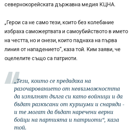
севернокорейската държавна медия КЦНА.
„Герои са не само тези, които без колебание
избраха саможертвата и самоубийството в името
на честта, но и онези, които паднаха на първа
линия от нападението“, каза той. Ким заяви, че
оцелелите също са патриоти.
„Тези, които се предадоха на
разочарованието от невъзможността
да изпълнят дълга си като войници и да
бъдат разкъсани от куршуми и снаряди -
и те могат да бъдат наречени верни
бойци на партията и патриоти“, каза
той.