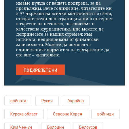
имаме нужда от вашата подкрепа, за да
продължим. Вече години вие, читателите ни
в 97 държави на всички континенти по света,
отваряте всеки ден страницата ни в интернет
в търсене на истинска, независима и
качествена журналистика. Вие можете да
допринесете за нашия стремеж към
истината, неприкривана от финансови
зависимости. Можете да помогнете
единственият поръчител на съдържание да
сте вие – читателите.
ПОДКРЕПЕТЕ НИ
войната
Русия
Украйна
Курска област
Северна Корея
войници
Ким Чен-ун
Володин
Белоусов