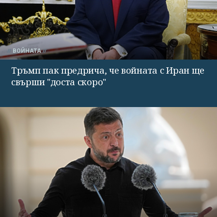
ВОЙНАТА
Тръмп пак предрича, че войната с Иран ще
свърши "доста скоро"