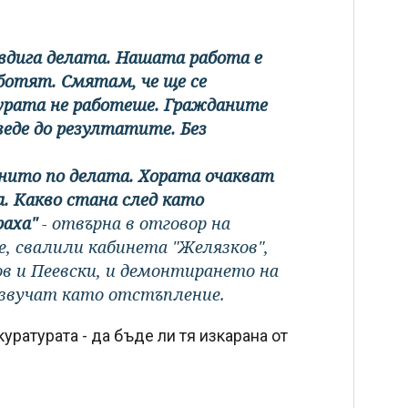
 вдига делата. Нашата работа е
ботят. Смятам, че ще се
урата не работеше. Гражданите
оведе до резултатите. Без
нито по делата. Хората очакват
а. Какво стана след като
раха"
- отвърна в отговор на
, свалили кабинета "Желязков",
ов и Пеевски, и демонтирането на
а звучат като отстъпление.
уратурата - да бъде ли тя изкарана от