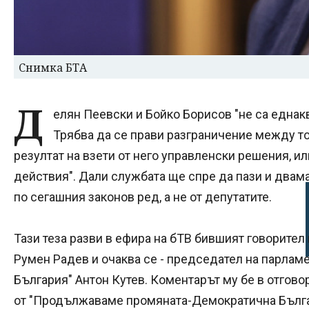
Снимка БТА
Д
елян Пеевски и Бойко Борисов "не са еднакв
Трябва да се прави разграничение между то
резултат на взети от него управленски решения, и
действия". Дали службата ще спре да пази и двама
по сегашния законов ред, а не от депутатите.
Тази теза разви в ефира на бТВ бившият говорител
Румен Радев и очаква се - председател на парламе
България" Антон Кутев. Коментарът му бе в отгово
от "Продължаваме промяната-Демократична Българ