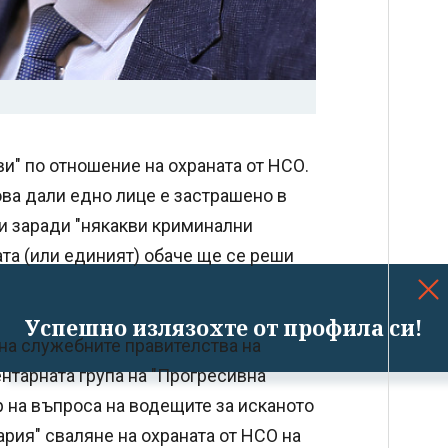
и" по отношение на охраната от НСО.
ва дали едно лице е застрашено в
ли заради "някакви криминални
та (или единият) обаче ще се реши
Успешно излязохте от профила си!
 на служебните правителства на
нтарната група на "Прогресивна
р на въпроса на водещите за исканото
ия" сваляне на охраната от НСО на