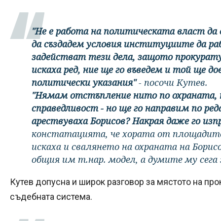
"Не е работа на политическата власт да
да създадем условия институциите да ра
задействат тези дела, защото прокурат
искаха ред, ние ще го въведем и той ще д
политически указания"
- посочи Кутев.
"Нямам отстъпление нито по охраната, 
справедливост - но ще го направим по ред
арествуваха Борисов? Накрая даже го изп
констатацията, че хората от площадите
искаха и свалянето на охраната на Борис
общия им т.нар. модел, а думите му сег
Кутев допусна и широк разговор за мястото на прок
съдебната система.