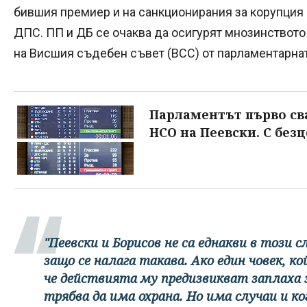
бившия премиер и на санкционирания за корупция
ДПС. ПП и ДБ се очаква да осигурят мнозинството 
на Висшия съдебен съвет (ВСС) от парламентарнат
Парламентът първо сва
НСО на Пеевски. С без
"Пеевски и Борисов не са еднакви в този с
защо се налага такава. Ако един човек, к
че действията му предизвикват заплаха 
трябва да има охрана. Но има случаи и к