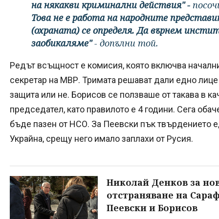
на някакви криминални действия" -
посоч
Това не е работа на народните представи
(охраната) се определя. Да върнем инсти
заобикаляме"
- допълни той.
Редът всъщност е комисия, която включва началн
секретар на МВР. Тримата решават дали едно лиц
защита или не. Борисов се ползваше от такава в к
председател, като правилото е 4 години. Сега оба
бъде пазен от НСО. За Пеевски пък твърдението е
Украйна, срещу него имало заплахи от Русия.
Николай Денков за но
отстраняване на Сараф
Пеевски и Борисов