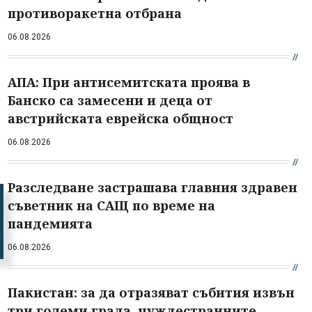
противоракетна отбрана
06.08.2026
АПА: При антисемитската проява в
Банско са замесени и деца от
австрийската еврейска общност
06.08.2026
Разследване застрашава главния здравен
съветник на САЩ по време на
пандемията
06.08.2026
Пакистан: за да отразяват събития извън
три големи града, чуждестранните