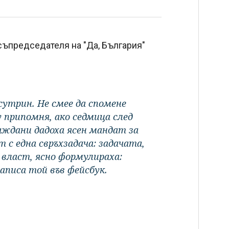
съпредседателя на "Да, България"
утрин. Не смее да спомене
у припомня, ако седмица след
раждани дадоха ясен мандат за
т с една свръхзадача: задачата,
власт, ясно формулираха:
аписа той във фейсбук.