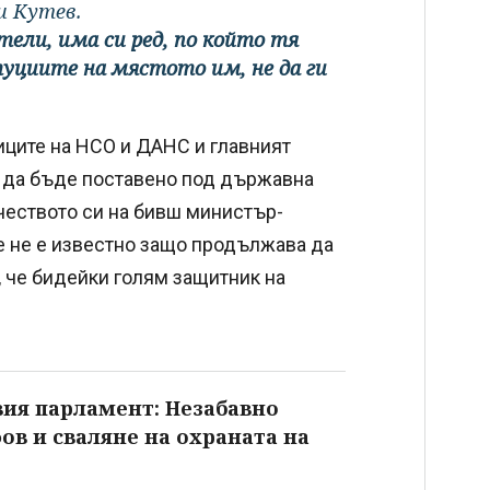
и Кутев.
тели, има си ред, по който тя
туциите на мястото им, не да ги
иците на НСО и ДАНС и главният
е да бъде поставено под държавна
ачеството си на бивш министър-
че не е известно защо продължава да
, че бидейки голям защитник на
вия парламент: Незабавно
ов и сваляне на охраната на