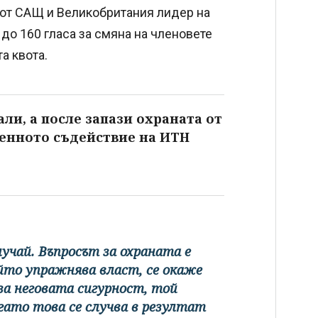
 от САЩ и Великобритания лидер на
до 160 гласа за смяна на членовете
а квота.
ли, а после запази охраната от
ценното съдействие на ИТН
лучай. Въпросът за охраната е
ойто упражнява власт, се окаже
за неговата сигурност, той
огато това се случва в резултат