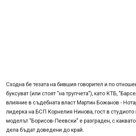
Сходна бе тезата на бившия говорител и по отношен
буксуват (или стоят "на трупчета"), като КТБ, "Барс
влияние в съдебната власт Мартин Божанов - Нота
лидерка на БСП Корнелия Нинова, гост в студиото 
моделът "Борисов-Пеевски" е разграден, с каквато 
дела бъдат доведени до край.