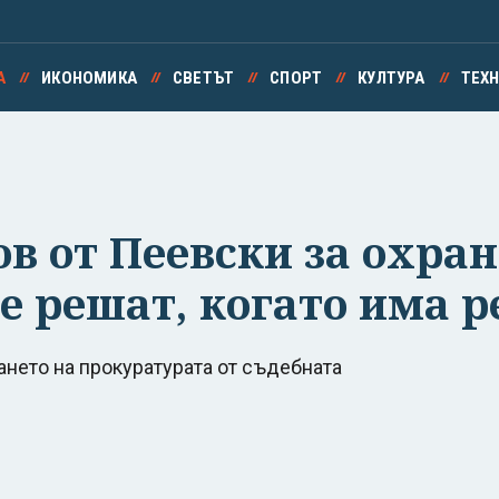
А
ИКОНОМИКА
СВЕТЪТ
СПОРТ
КУЛТУРА
ТЕХ
в от Пеевски за охран
се решат, когато има р
ането на прокуратурата от съдебната